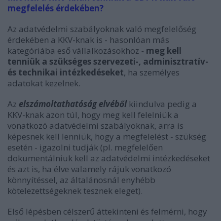
megfelelés érdekében?
Az adatvédelmi szabályoknak való megfelelőség
érdekében a KKV-knak is - hasonlóan más
kategóriába eső vállalkozásokhoz -
meg kell
tenniük a szükséges szervezeti-, adminisztratív-
és technikai intézkedéseket
, ha személyes
adatokat kezelnek.
Az
elszámoltathatóság elvéből
kiindulva pedig a
KKV-knak azon túl, hogy meg kell felelniük a
vonatkozó adatvédelmi szabályoknak, arra is
képesnek kell lenniük, hogy a megfelelést - szükség
esetén - igazolni tudják (pl. megfelelően
dokumentálniuk kell az adatvédelmi intézkedéseket
és azt is, ha élve valamely rájuk vonatkozó
könnyítéssel, az általánosnál enyhébb
kötelezettségeknek tesznek eleget).
Első lépésben célszerű áttekinteni és felmérni, hogy