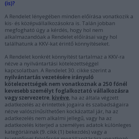
(is)?
A Rendelet lényegében minden előírása vonatkozik a
kis- és középvállalkozásokra is. Talán jobban
megfogható úgy a kérdés, hogy hol nem
alkalmazandóak a Rendelet előírásai vagy hol
találhatunk a KKV-kat érintő könnyítéseket.
A Rendelet konkrét könnyítést tartalmaz a KKV-ra
nézve a nyilvántartási kötelezettséggel
kapcsolatban. A Rendelet 30. cikke szerint a
nyilvántartás vezetésére irányuló
kötelezettségek nem vonatkoznak a 250 főnél
kevesebb személyt foglalkoztató vállalkozásra
vagy szervezetre
,
kivéve
, ha az általa végzett
adatkezelés az érintettek jogaira és szabadságaira
nézve valószínűsíthetően kockázattal jár, ha az
adatkezelés nem alkalmi jellegű, vagy ha az
adatkezelés kiterjed a személyes adatok különleges
kategóriáinak (9. cikk (1) bekezdés) vagy a
büntetőjogi felelősség megállapítására vonatkozó