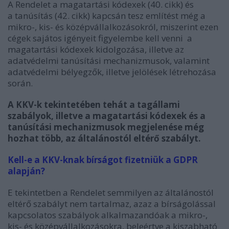
A Rendelet a magatartási kódexek (40. cikk) és
a tanúsítás (42. cikk) kapcsán tesz említést még a
mikro-, kis- és középvállalkozásokról, miszerint ezen
cégek sajátos igényeit figyelembe kell venni a
magatartási kódexek kidolgozása, illetve az
adatvédelmi tanúsítási mechanizmusok, valamint
adatvédelmi bélyegzők, illetve jelölések létrehozása
során.
A KKV-k tekintetében tehát a tagállami
szabályok, illetve a magatartási kódexek és a
tanúsítási mechanizmusok megjelenése még
hozhat több, az általánostól eltérő szabályt.
Kell-e a KKV-knak bírságot fizetniük a GDPR
alapján?
E tekintetben a Rendelet semmilyen az általánostól
eltérő szabályt nem tartalmaz, azaz a bírságolással
kapcsolatos szabályok alkalmazandóak a mikro-,
kis- és középvállalkozásokra, beleértve a kiszabható