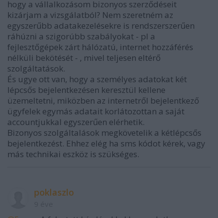
hogy a vállalkozásom bizonyos szerződéseit
kizárjam a vizsgálatból? Nem szeretném az
egyszerűbb adatakezelésekre is rendszerszerűen
ráhúzni a szigorúbb szabályokat - pl a
fejlesztőgépek zárt hálózatú, internet hozzáférés
nélküli bekötését - , mivel teljesen eltérő
szolgáltatások.
És ugye ott van, hogy a személyes adatokat két
lépcsős bejelentkezésen keresztül kellene
üzemeltetni, miközben az internetről bejelentkező
ügyfelek egymás adatait korlátozottan a saját
accountjukkal egyszerűen elérhetik.
Bizonyos szolgáltalások megkövetelik a kétlépcsős
bejelentkezést. Ehhez elég ha sms kódot kérek, vagy
más technikai eszköz is szükséges.
poklaszlo
9 éve