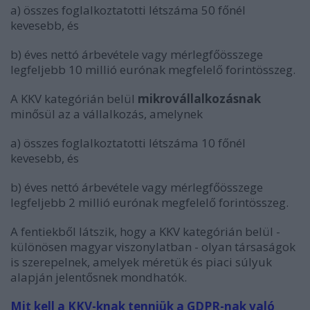
a)
összes foglalkoztatotti létszáma 50 főnél
kevesebb, és
b)
éves nettó árbevétele vagy mérlegfőösszege
legfeljebb 10 millió eurónak megfelelő forintösszeg.
A KKV kategórián belül
mikrovállalkozásnak
minősül az a vállalkozás, amelynek
a)
összes foglalkoztatotti létszáma 10 főnél
kevesebb, és
b)
éves nettó árbevétele vagy mérlegfőösszege
legfeljebb 2 millió eurónak megfelelő forintösszeg.
A fentiekből látszik, hogy a KKV kategórián belül -
különösen magyar viszonylatban - olyan társaságok
is szerepelnek, amelyek méretük és piaci súlyuk
alapján jelentősnek mondhatók.
Mit kell a KKV-knak tenniük a GDPR-nak való