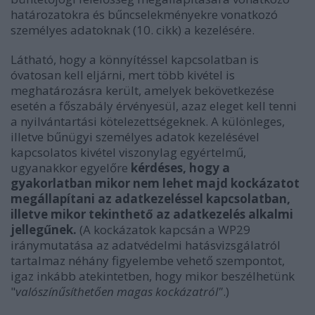
határozatokra és bűncselekményekre vonatkozó
személyes adatoknak (10. cikk) a kezelésére.
Látható, hogy a könnyítéssel kapcsolatban is
óvatosan kell eljárni, mert több kivétel is
meghatározásra került, amelyek bekövetkezése
esetén a főszabály érvényesül, azaz eleget kell tenni
a nyilvántartási kötelezettségeknek. A különleges,
illetve bűnügyi személyes adatok kezelésével
kapcsolatos kivétel viszonylag egyértelmű,
ugyanakkor egyelőre
kérdéses, hogy a
gyakorlatban mikor nem lehet majd kockázatot
megállapítani az adatkezeléssel kapcsolatban,
illetve mikor tekinthető az adatkezelés alkalmi
jellegűnek.
(A kockázatok kapcsán a WP29
iránymutatása az adatvédelmi hatásvizsgálatról
tartalmaz néhány figyelembe vehető szempontot,
igaz inkább atekintetben, hogy mikor beszélhetünk
"
valószínűsíthetően magas kockázatról"
.)