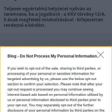
Teljesen egyértelmű helyzetet nyilván az
teremtene, ha a jogalkotó - a KKV törvény 12/A.
§-ának megfelelő módosításával - kifejezetten
rendezné a kérdést.
Címkék:
bírság
felkészülés
portfolioblogger
Magyarország
Írország
KKV
HU
Rendelet
Blog -
Do Not Process My Personal Information
If you wish to opt-out of the sale, sharing to third parties, or
processing of your personal or sensitive information for
Ajánlott bejegyzések:
targeted advertising by us, please use the below opt-out
section to confirm your selection. Please note that after your
opt-out request is processed you may continue seeing
Négy webáruház, négy bírság: mit
interest-based ads based on personal information utilized by
üzennek a NAIH legújabban közzétett
us or personal information disclosed to third parties prior to
bírságoló határozatai?
your opt-out. You may separately opt-out of the further
disclosure of your personal information by third parties on the