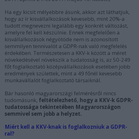
Ha egy kicsit mélyebbre ásunk, akkor azt láthatjuk,
hogy az ír kisvállalkozások kevesebb, mint 20%-a
tudott megnevezni legalább egy konkrét változást,
amelyre fel kell készülnie. Ennek megfelelően a
kisvállalkozások négyötöde nem is azonosított
semmilyen tennivalót a GDPR-nak való megfelelés
érdekében. Természetesen a KKV-k között a méret
növekedésével növekszik a tudatosság is, az 50-249
főt foglalkoztató középvállalkozások esetében jobb
eredmények születtek, mint a 49 főnél kevesebb
munkavállalót foglalkoztató társaiknál.
Bár hasonló magyarországi felmérésről nincs
tudomásunk,
feltételezhető, hogy a KKV-k GDPR-
tudatossága tekintetében Magyarországon
semmivel sem jobb a helyzet.
Miért kell a KKV-knak is foglalkozniuk a GDPR-
ral?