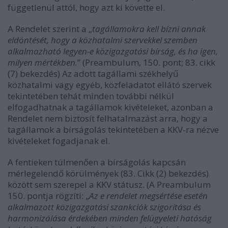
függetlenül attól, hogy azt ki követte el.
A Rendelet szerint a „
tagállamokra kell bízni annak
eldöntését, hogy a közhatalmi szervekkel szemben
alkalmazható legyen-e közigazgatási bírság, és ha igen,
milyen mértékben.
” (Preambulum, 150. pont; 83. cikk
(7) bekezdés) Az adott tagállami székhelyű
közhatalmi vagy egyéb, közfeladatot ellátó szervek
tekintetében tehát minden további nélkül
elfogadhatnak a tagállamok kivételeket, azonban a
Rendelet nem biztosít felhatalmazást arra, hogy a
tagállamok a bírságolás tekintetében a KKV-ra nézve
kivételeket fogadjanak el.
A fentieken túlmenően a bírságolás kapcsán
mérlegelendő körülmények (83. Cikk (2) bekezdés)
között sem szerepel a KKV státusz. (A Preambulum
150. pontja rögzíti: „
Az e rendelet megsértése esetén
alkalmazott közigazgatási szankciók szigorítása és
harmonizálása érdekében minden felügyeleti hatóság