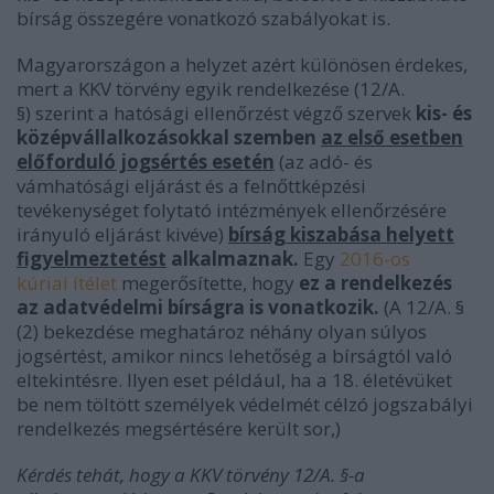
bírság összegére vonatkozó szabályokat is.
Magyarországon a helyzet azért különösen érdekes,
mert a KKV törvény egyik rendelkezése (12/A.
§) szerint a hatósági ellenőrzést végző szervek
kis- és
középvállalkozásokkal szemben
az első esetben
előforduló jogsértés esetén
(az adó- és
vámhatósági eljárást és a felnőttképzési
tevékenységet folytató intézmények ellenőrzésére
irányuló eljárást kivéve)
bírság kiszabása helyett
figyelmeztetést
alkalmaznak.
Egy
2016-os
kúriai ítélet
megerősítette, hogy
ez a rendelkezés
az adatvédelmi bírságra is vonatkozik.
(A 12/A. §
(2) bekezdése meghatároz néhány olyan súlyos
jogsértést, amikor nincs lehetőség a bírságtól való
eltekintésre. Ilyen eset például, ha a 18. életévüket
be nem töltött személyek védelmét célzó jogszabályi
rendelkezés megsértésére került sor,)
Kérdés tehát, hogy a KKV törvény 12/A. §-a