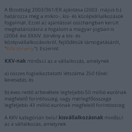
A
Bizottság 2003/361/EK ajánlása (2003. május 6.)
határozza meg a mikro-, kis- és középvállalkozások
fogalmát. Ezzel az ajánlással összhangban került
meghatározásra a fogalom a magyar jogban is
(2004. évi XXXIV. törvény a kis- és
középvállalkozásokról, fejlődésük támogatásáról,
"
KKV törvény
"). Eszerint:
KKV-nak
minősül az a vállalkozás, amelynek
a)
összes foglalkoztatotti létszáma 250 főnél
kevesebb, és
b)
éves nettó árbevétele legfeljebb 50 millió eurónak
megfelelő forintösszeg, vagy mérlegfőösszege
legfeljebb 43 millió eurónak megfelelő forintösszeg.
A KKV kategórián belül
kisvállalkozásnak
minősül
az a vállalkozás, amelynek