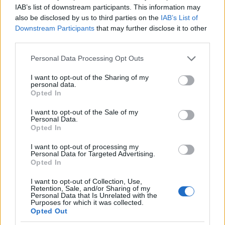
IAB’s list of downstream participants. This information may
Államtagadó ideológiákkal kapcsolatos
also be disclosed by us to third parties on the
IAB’s List of
jogellenes adatkezelés
Downstream Participants
that may further disclose it to other
third parties.
Please note that this website/app uses one or more Google
Personal Data Processing Opt Outs
A belga hatóság bekeményít:
services and may gather and store information including but
büntetőeljárások adatvédelmi jogsértés
not limited to your visit or usage behaviour. You may click to
I want to opt-out of the Sharing of my
esetén
personal data.
grant or deny consent to Google and its third-party tags to
Opted In
use your data for below specified purposes in below Google
consent section.
I want to opt-out of the Sale of my
Újabb jelentős adatvédelmi bírság
Personal Data.
különleges adat nyilvánosságra hozatala
Opted In
miatt
I want to opt-out of processing my
Personal Data for Targeted Advertising.
Opted In
Sok vagy kevés a Mediaworks-re
kiszabott 50 millió Ft-os adatvédelmi
I want to opt-out of Collection, Use,
Retention, Sale, and/or Sharing of my
bírság?
Personal Data that Is Unrelated with the
Purposes for which it was collected.
Opted Out