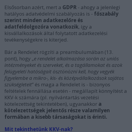
Elsősorban azért, mert a
GDPR
- ahogy a jelenlegi
hatályos adatvédelmi szabályozás is -
főszabály
szerint minden adatkezelőre és
adatfeldolgozóra vonatkozik
, így a
kisvállalkozások által folytatott adatkezelési
tevékenységekre is kiterjed.
Bár a Rendelet rögzíti a preambulumában (13.
pont), hogy „
e rendelet alkalmazása során az uniós
intézményeket és szerveket, és a tagállamokat és azok
felügyeleti hatóságait ösztönözni kell, hogy vegyék
figyelembe a mikro-, kis- és középvállalkozások sajátos
szükségleteit
” és maga a Rendelet is - bizonyos
feltételek fennállása esetén - megállapít könnyítést a
KKV-k számára (pl. nyilvántartás vezetési
kötelezettség tekintetében), ugyanakkor
a
kötelezettségek jelentős része valamilyen
formában a kisebb társaságokat is érinti.
Mit tekinthetünk KKV-nak?