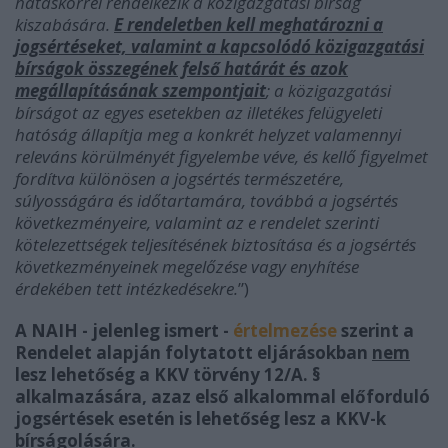
hatáskörrel rendelkezik a közigazgatási bírság
kiszabására.
E rendeletben kell meghatározni a
jogsértéseket, valamint a kapcsolódó közigazgatási
bírságok összegének felső határát és azok
megállapításának szempontjait
; a közigazgatási
bírságot az egyes esetekben az illetékes felügyeleti
hatóság állapítja meg a konkrét helyzet valamennyi
releváns körülményét figyelembe véve, és kellő figyelmet
fordítva különösen a jogsértés természetére,
súlyosságára és időtartamára, továbbá a jogsértés
következményeire, valamint az e rendelet szerinti
kötelezettségek teljesítésének biztosítása és a jogsértés
következményeinek megelőzése vagy enyhítése
érdekében tett intézkedésekre.
”)
A NAIH - jelenleg ismert -
értelmezése
szerint a
Rendelet alapján folytatott eljárásokban
nem
lesz lehetőség a KKV törvény 12/A. §
alkalmazására, azaz első alkalommal előforduló
jogsértések esetén is lehetőség lesz a KKV-k
bírságolására.