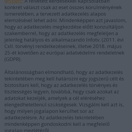
@5perc
: A felvetett kérdésekkel kapcsolatban
konkrét választ csak az eset összes körülményének
ismeretében, a tervezett adatkezelés alapos
elemzésével lehet adni. Mindenképpen azt javaslom,
hogy az adatkezelés megkezdése előtt konzultáljon
szakemberrel, hogy az adatkezelés megfeleljen a
jelenleg hatályos és alkalmazandó Infotv. (2011. évi
CxII. törvény) rendelkezéseinek, illetve 2018. május
25-ét követően az európai adatvédelmi rendeletnek
(GDPR).
Általánosságban elmondható, hogy az adatkezelés
tekintetében meg kell határozni egy jogszerű célt és
biztosítani kell, hogy az adatkezelés törvényes és
tisztességes legyen, továbbá, hogy csak azokat az
adatokat kezeljék, amelyek a cél eléréséhez
elengedhetetlenül szükségesek. Vizsgálni kell azt is,
hogy milyen jogalapon kerülhet sor az
adatkezelésre. Az adatkezelés tekintetében
mindenképpen gondoskodni kell a megfelelő
jogalap meglétéről.