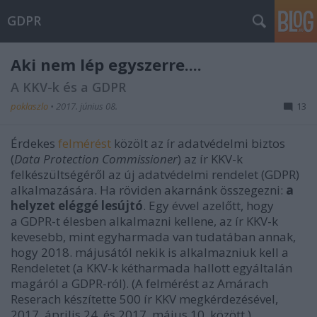
GDPR
Aki nem lép egyszerre....
A KKV-k és a GDPR
poklaszlo
•
2017. június 08.
13
Érdekes
felmérést
közölt az ír adatvédelmi biztos
(
Data Protection Commissioner
) az ír KKV-k
felkészültségéről az új adatvédelmi rendelet (GDPR)
alkalmazására. Ha röviden akarnánk összegezni:
a
helyzet eléggé lesújtó
. Egy évvel azelőtt, hogy
a GDPR-t élesben alkalmazni kellene, az ír KKV-k
kevesebb, mint egyharmada van tudatában annak,
hogy 2018. májusától nekik is alkalmazniuk kell a
Rendeletet (a KKV-k kétharmada hallott egyáltalán
magáról a GDPR-ról). (A felmérést az Amárach
Reserach készítette 500 ír KKV megkérdezésével,
2017. április 24. és 2017. május 10. között.)