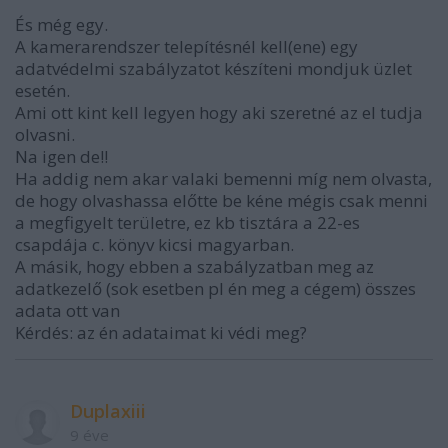
És még egy.
A kamerarendszer telepítésnél kell(ene) egy
adatvédelmi szabályzatot készíteni mondjuk üzlet
esetén.
Ami ott kint kell legyen hogy aki szeretné az el tudja
olvasni.
Na igen de!!
Ha addig nem akar valaki bemenni míg nem olvasta,
de hogy olvashassa előtte be kéne mégis csak menni
a megfigyelt területre, ez kb tisztára a 22-es
csapdája c. könyv kicsi magyarban.
A másik, hogy ebben a szabályzatban meg az
adatkezelő (sok esetben pl én meg a cégem) összes
adata ott van
Kérdés: az én adataimat ki védi meg?
Duplaxiii
9 éve