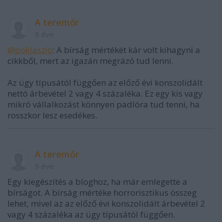
A teremőr
9 éve
@poklaszlo
: A bírság mértékét kár volt kihagyni a
cikkből, mert az igazán megrázó tud lenni.
Az ügy típusától függően az előző évi konszolidált
nettó árbevétel 2 vagy 4 százaléka. Ez egy kis vagy
mikró vállalkozást könnyen padlóra tud tenni, ha
rosszkor lesz esedékes.
A teremőr
9 éve
Egy kiegészítés a bloghoz, ha már emlegette a
bírságot. A bírság mértéke horrorisztikus összeg
lehet, mivel az az előző évi konszolidált árbevétel 2
vagy 4 százaléka az ügy típusától függően.