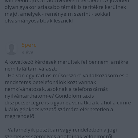
van teendőjük az adatvédelem területén. A jövőben
olyan gyakorlatiasabb témák is terítékre kerülnek
majd, amelyek - reményeim szerint - sokkal
olvasmányosabbak lesznek!
5perc
9 éve
A következő kérdések merültek fel bennem, amikre
nem találtam választ:
- Ha van egy rádiós műsorszóró vállalkozásom és a
rendszeres betelefonálók közt vannak
nemkívánatosak, azoknak a telefonszámát
nyilvántarthatom-e? Gondolom taxis
diszpécsercégre is ugyanez vonatkozik, ahol a címre
kiálló gépkocsivezető számára elérhetetlen a
megrendelő.
- Valamelyik posztban vagy rendeletben a jogi
személyek személyes adatainak véldelméről