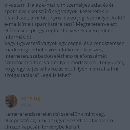
olvastam. Ha az e-mailcím személyes adat és én
spamleveleket szűrő cég vagyok, kezelhetek-e
blacklistet, ami bizonyos létező jogi személyek küldő
e-mailcímeit spamlistára tesz? Megtehetem-e ezt
előzetesen, pl egy cégtárstól veszek ilyen jellegű
információt.
Vagy ügyvezető vagyok egy cégnél és a rendszeresen
marketing célból hívó vállalkozások összes,
interneten, szabadon elérhető telefonszámát
szeretném tiltani valamilyen módszerrel. Tegyük fel,
hogy egy teljes vállakozás épül ilyen, nem alkalmi
szolgáltatásra? Legális lehet?
lionking
9 éve
Kamerarendszereket (is) szerelünk mint cég,
elképesztő az, ami az úgynevezett adatvédelem
címszó kapcsán törvénybe került.