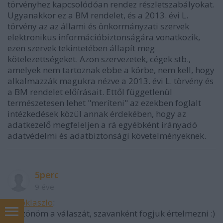
törvényhez kapcsolódóan rendez részletszabályokat.
Ugyanakkor ez a BM rendelet, és a 2013. évi L.
törvény az az állami és önkormányzati szervek
elektronikus információbiztonságára vonatkozik,
ezen szervek tekintetében állapít meg
kötelezettségeket. Azon szervezetek, cégek stb.,
amelyek nem tartoznak ebbe a körbe, nem kell, hogy
alkalmazzák magukra nézve a 2013. évi L. törvény és
a BM rendelet előírásait. Ettől függetlenül
természetesen lehet "meríteni" az ezekben foglalt
intézkedések közül annak érdekében, hogy az
adatkezelő megfeleljen a rá egyébként irányadó
adatvédelmi és adatbiztonsági követelményeknek.
5perc
9 éve
@poklaszlo
:
Köszönöm a válaszát, szavanként fogjuk értelmezni :)
In English