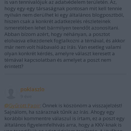
is van tennivalójuk az adatvédelem területén. Az,
hogy egy-egy társaságnak pontosan mit kell tennie
nyilván nem derülhet ki egy általános blogposztból,
hiszen csak a konkrét adatkezelés részleteinek
ismeretében lehet bármilyen teendőt azonosítani.
Abban bízom azért, hogy néhányan, a posztot
elolvasva elkezdenek foglalkozni a témával, és akkor
már nem volt hiábavaló az írás. Van esetleg valami
olyan konkrét kérdés, amelyre választ keresett a
témával kapcsolatban és amelyet a poszt nem
érintett?
poklaszlo
9 éve
@Gyűrött Papír
: Önnek is köszönöm a visszajelzést!
Sajnálom, ha száraznak tűnik az írás. Ahogy egy
korábbi kommentre válaszul is írtam, ez a poszt egy
általános figyelemfelhívás arra, hogy a KKV-knak is