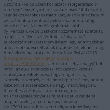
viszont a - valós üzleti kockázat - szolgáltatásom
minőségét veszélyeztető, konkurensek által okozott
szándékos károkozás miatt kénytelen lennék kezelni
őket. A fentebb említett példák hasonó, analóg,
létező esetek. A lehető legminimálisabb,
nyilvánosan, weboldalakról hozzáférhető adatokat,
a jogi személyek üzletkötőinek "hivatalos"
telefonszámait szeretném listázni egy adatbázisban,
ami a szerződési feltételek inputjaként jelenne meg.
A másik dolog, ami nem tiszta: ha a BM 41/2015
(
net.jogtar.hu/jr/gen/hjegy_doc.cgi?
docid=a1500041.bm)
szerint járok el, az nagyjából
lefedi az eu-s adatkezelési kockázatok kezelési
szabályait? Feltételezve, hogy magán és jogi
személyek személyes, de nem hiperérzékeny adatait
kezelem rendszer-szerűen, nagy mennyiségben,
tehát 4-es osztályba sorolom magam.
Az adatkezelés tényét és fajtáit az eu-s rendelet
alapján is elég a naih-hoz bejelenteni?
Ha 27001-es auditot szeretnék, van lehetőségem,