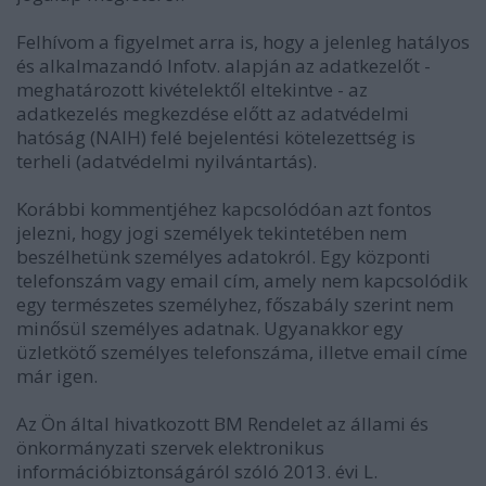
Felhívom a figyelmet arra is, hogy a jelenleg hatályos
és alkalmazandó Infotv. alapján az adatkezelőt -
meghatározott kivételektől eltekintve - az
adatkezelés megkezdése előtt az adatvédelmi
hatóság (NAIH) felé bejelentési kötelezettség is
terheli (adatvédelmi nyilvántartás).
Korábbi kommentjéhez kapcsolódóan azt fontos
jelezni, hogy jogi személyek tekintetében nem
beszélhetünk személyes adatokról. Egy központi
telefonszám vagy email cím, amely nem kapcsolódik
egy természetes személyhez, főszabály szerint nem
minősül személyes adatnak. Ugyanakkor egy
üzletkötő személyes telefonszáma, illetve email címe
már igen.
Az Ön által hivatkozott BM Rendelet az állami és
önkormányzati szervek elektronikus
információbiztonságáról szóló 2013. évi L.