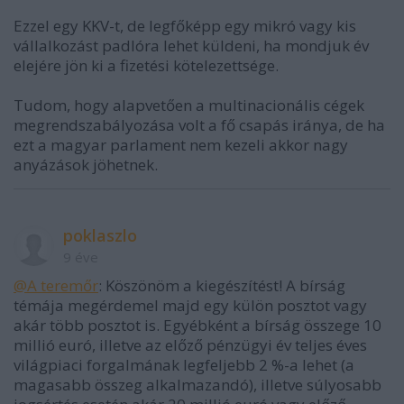
Ezzel egy KKV-t, de legfőképp egy mikró vagy kis
vállalkozást padlóra lehet küldeni, ha mondjuk év
elejére jön ki a fizetési kötelezettsége.
Tudom, hogy alapvetően a multinacionális cégek
megrendszabályozása volt a fő csapás iránya, de ha
ezt a magyar parlament nem kezeli akkor nagy
anyázások jöhetnek.
poklaszlo
9 éve
@A teremőr
: Köszönöm a kiegészítést! A bírság
témája megérdemel majd egy külön posztot vagy
akár több posztot is. Egyébként a bírság összege 10
millió euró, illetve az előző pénzügyi év teljes éves
világpiaci forgalmának legfeljebb 2 %-a lehet (a
magasabb összeg alkalmazandó), illetve súlyosabb