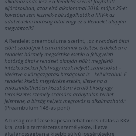
alkalmazandó lesz-e a Rendelet szerint folytatott
eljárásokban, azaz első alkalommal 2018. május 25-ét
követően sem lesznek-e bírságolhatók a KKV-k az
adatvédelmi hatóság által vagy ez a Rendelet alapján
megváltozik?
A Rendelet preambuluma szerint, „
az e rendelet által
előírt szabályok betartatásának erősítése érdekében e
rendelet bármely megsértése esetén a felügyeleti
hatóság által e rendelet alapján előírt megfelelő
intézkedéseken felül vagy azok helyett szankciókat –
ideértve a közigazgatási bírságokat is – kell kiszabni. E
rendelet kisebb megsértése esetén, illetve ha a
valószínűsíthetően kiszabásra kerülő bírság egy
természetes személy számára aránytalan terhet
jelentene, a bírság helyett megrovás is alkalmazható.
”
(Preambulum 148-as pont)
A bírság mellőzése kapcsán tehát nincs utalás a KKV-
kra, csak a természetes személyekre, illetve
általánosságban a kisebb súlyú jogsértésekre,