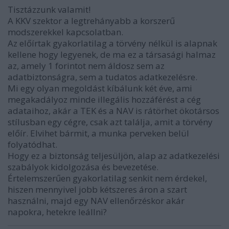
Tisztázzunk valamit!
A KKV szektor a legtrehányabb a korszerű
modszerekkel kapcsolatban.
Az előírtak gyakorlatilag a törvény nélkül is alapnak
kellene hogy legyenek, de ma ez a társasági halmaz
az, amely 1 forintot nem áldosz sem az
adatbiztonságra, sem a tudatos adatkezelésre.
Mi egy olyan megoldást kíbálunk két éve, ami
megakadályoz minde illegális hozzáférést a cég
adataihoz, akár a TEK és a NAV is rátörhet ökotársos
stílusban egy cégre, csak azt találja, amit a törvény
előír. Elvihet bármit, a munka perveken belül
folyatódhat.
Hogy ez a biztonság teljesüljön, alap az adatkezelési
szabályok kidolgozása és bevezetése.
Értelemszerűen gyakorlatilag senkit nem érdekel,
hiszen mennyivel jobb kétszeres áron a szart
használni, majd egy NAV ellenőrzéskor akár
napokra, hetekre leállni?