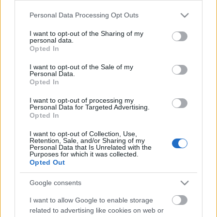
Please note that this website/app uses one or more Google
Personal Data Processing Opt Outs
Címkék:
portfolioblogger
Magyarország
NAIH
HU
services and may gather and store information including but
pénzmosási törvény
okiratmásolat
bírósági felülvizsgálat
not limited to your visit or usage behaviour. You may click to
I want to opt-out of the Sharing of my
personal data.
grant or deny consent to Google and its third-party tags to
Opted In
use your data for below specified purposes in below Google
consent section.
I want to opt-out of the Sale of my
Personal Data.
Ajánlott bejegyzések:
Opted In
I want to opt-out of processing my
Personal Data for Targeted Advertising.
75 milliós bírság a LED-csereprogramban
Opted In
felmerülő adatvédelmi hiányosságokért
I want to opt-out of Collection, Use,
Retention, Sale, and/or Sharing of my
Personal Data that Is Unrelated with the
Purposes for which it was collected.
Négy webáruház, négy bírság: mit
Opted Out
üzennek a NAIH legújabban közzétett
bírságoló határozatai?
Google consents
I want to allow Google to enable storage
related to advertising like cookies on web or
Információszabadság Magyarországon: