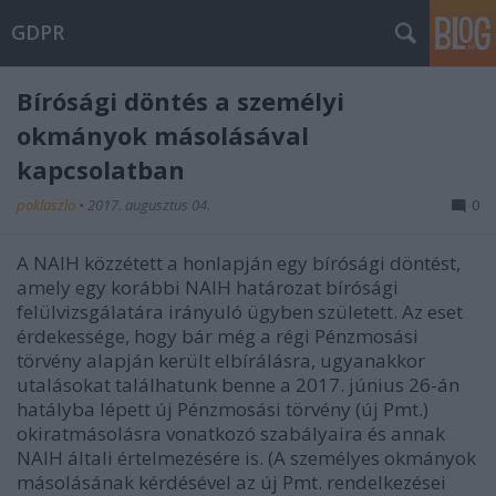
GDPR
Bírósági döntés a személyi
okmányok másolásával
kapcsolatban
poklaszlo
•
2017. augusztus 04.
0
A NAIH közzétett a honlapján egy bírósági döntést,
amely egy korábbi NAIH határozat bírósági
felülvizsgálatára irányuló ügyben született. Az eset
érdekessége, hogy bár még a régi Pénzmosási
törvény alapján került elbírálásra, ugyanakkor
utalásokat találhatunk benne a 2017. június 26-án
hatályba lépett új Pénzmosási törvény (új Pmt.)
okiratmásolásra vonatkozó szabályaira és annak
NAIH általi értelmezésére is. (A személyes okmányok
másolásának kérdésével az új Pmt. rendelkezései