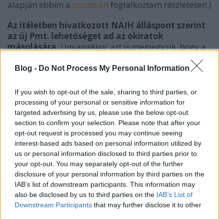
alapján ebben a
posztban
foglalkoztam részletesen.)
Az ítéletben hivatkozott NAIH álláspont szerint
az új Pmt. lehetőséget ad az okiratok
másolására.
Ugyanakkor azt is megjegyzik, hogy a
korábban jogszerűtlenül (azaz a régi Pmt. alapján)
készített okiratmásolatokat meg kell semmisíteni,
Blog -
Do Not Process My Personal Information
hiszen az új Pmt. nem biztosított azok megőrzésére
semmilyen felhatalmazást, a régi Pmt. alapján pedig
If you wish to opt-out of the sale, sharing to third parties, or
az okiratmásolatok készítése a személyesen
processing of your personal or sensitive information for
megjelenő ügyfelek esetében jogszerűtlen volt. A
targeted advertising by us, please use the below opt-out
bíróság is osztotta a NAIH álláspontját, miszerint az
section to confirm your selection. Please note that after your
új Pmt. hatályba lépését megelőzően jogsértően
opt-out request is processed you may continue seeing
beszerzett másolatok megőrzésére nincsen
interest-based ads based on personal information utilized by
lehetőség.
us or personal information disclosed to third parties prior to
your opt-out. You may separately opt-out of the further
A megtámadott NAIH határozat is elérhető a NAIH
disclosure of your personal information by third parties on the
honlapján
.
IAB’s list of downstream participants. This information may
also be disclosed by us to third parties on the
IAB’s List of
Downstream Participants
that may further disclose it to other
third parties.