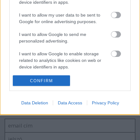
device identifiers in apps.
egy NAIH állásfoglalás margójára
I want to allow my user data to be sent to
Google for online advertising purposes.
Intézkedések az uniós források
hazahozatala érdekében: az Infotv. sem
I want to allow Google to send me
maradhat ki
personalized advertising.
I want to allow Google to enable storage
Újabb jelentős adatvédelmi bírság
related to analytics like cookies on web or
különleges adat nyilvánosságra hozatala
device identifiers in apps.
miatt
I want to allow Google to enable storage
CONFIRM
related to functionality of the website or app.
I want to allow Google to enable storage
Szólj hozzá!
Data Deletion
Data Access
Privacy Policy
related to personalization.
A hozzászóláshoz be kell lépned!
I want to allow Google to enable storage
related to security, including authentication
functionality and fraud prevention, and other
user protection.