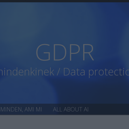
GDPR
ndenkinek / Data protecti
MINDEN, AMI MI
ALL ABOUT AI