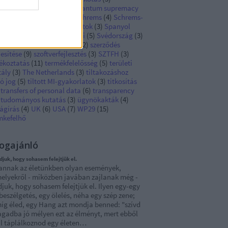
hibited AI practices
(
3
)
quantum supremacy
Rendelet
(
127
)
sajtó
(
3
)
Schrems
(
4
)
Schrems-
y
(
9
)
SME
(
4
)
sötét mintázatok
(
3
)
Spanyol
tóság
(
8
)
statisztika
(
4
)
süti
(
5
)
Svédország
(
3
)
eden
(
3
)
személyes adat
(
12
)
szerződés
jesítése
(
9
)
szoftverfejlesztés
(
3
)
SZTFH
(
3
)
jékoztatás
(
11
)
termékfelelősség
(
5
)
területi
tály
(
3
)
The Netherlands
(
3
)
tiltakozáshoz
ó jog
(
5
)
tiltott MI-gyakorlatok
(
3
)
titkosítás
transfers of personal data
(
6
)
transparency
tudományos kutatás
(
3
)
ügynökakták
(
4
)
ágírás
(
4
)
UK
(
6
)
USA
(
7
)
WP29
(
15
)
mkefelhő
ogajánló
udjuk, hogy sohasem felejtjük el.
annak az életünkben olyan események,
elyekről - miközben javában zajlanak még -
djuk, hogy sohasem felejtjük el. Ilyen egy-egy
 beszélgetés, egy ölelés, néha egy szép zene;
íg éled, egy Hang azt mondja benned: "szívd
gadba jó mélyen ezt az élményt, mert ebből
ll táplálkoznod egy életen…