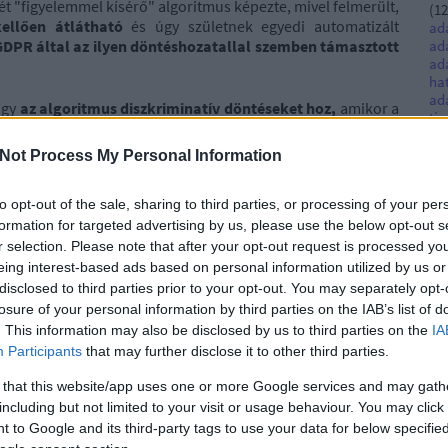
ét "figyelemmel kísérő" algoritmus képezte, mivel felmerült,
(
12
llően átlátható
és úgy születnek egyedi automatizált
ad
GDPR által az ilyen döntéshozatallal szemben támasztott
ad
ad
ha
ad
hogy
az algoritmus diszkriminatív döntéseket hoz,
amikor a
tis
 esetekben, ha az értékelésük egy meghatározott szint alá
Ac
yobb súllyal esnek latba, mint a pozitív visszajelzések).
al
Not Process My Personal Information
ébként előírt emberi beavatkozás kérésének a lehetősége,
(
7
)
an
to opt-out of the sale, sharing to third parties, or processing of your per
(
12
(
4
)
formation for targeted advertising by us, please use the below opt-out s
otta meg az algoritmus alkalmazásával kapcsolatban:
int
r selection. Please note that after your opt-out request is processed y
Aus
eing interest-based ads based on personal information utilized by us or
oztatás a platform értékelési rendszerével kapcsolatban, sőt
be
disclosed to third parties prior to your opt-out. You may separately opt-
s volt információ a tájékoztatóban, így a az alkalmazott
Be
losure of your personal information by third parties on the IAB’s list of
ak elérhető információk, hogy az ilyen adatkezelés milyen
(
8
)
ilyen várható következményekkel bír),
. This information may also be disclosed by us to third parties on the
IA
list
bű
Participants
that may further disclose it to other third parties.
akításra annak biztosítására, hogy az algoritmus által, a
irá
öntések pontosak és tisztességesek legyenek (pl. a negatív
 that this website/app uses one or more Google services and may gath
cé
co
including but not limited to your visit or usage behaviour. You may click 
iánya, különösen atekintetben, hogy az érintettek számára
cy
 to Google and its third-party tags to use your data for below specifi
ozás kérésének lehetősége, illetve a döntéssel kapcsolatos
dat