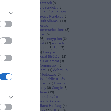
zdaság
(
7
)
digitális szolgáltatások
(
8
)
itális szolgáltatásokról szóló rendelet
(
3
)
gital economy
(
3
)
DPIA
(
7
)
DSK
(
5
)
e-Privacy
e-Privacy irányelv
(
6
)
e-Privacy Rendelet
(
6
)
észségügyi adatok
(
4
)
Egyesült Államok
(
13
)
yesült Királyság
(
9
)
egységességi
chanizmus
(
3
)
electronic communications
(
3
)
ektronikus megfigyelőrendszer
(
5
)
számoltathatóság
(
16
)
EN
(
98
)
encryption
(
6
)
ISA
(
3
)
érdekmérlegelési teszt
(
12
)
érintetti
gok
(
26
)
eseménykezelő központ
(
3
)
EU
(
47
)
rópai adatvédelmi biztos
(
6
)
Európai
atvédelmi Testület
(
48
)
Európai Bíróság
(
12
)
rópai Bizottság
(
12
)
Európai Parlament
(
3
)
rópai Unió
(
90
)
European Commission
(
6
)
ropean Data Protection Board
(
11
)
évforduló
Facebook
(
9
)
Fashion ID
(
3
)
fejlesztés
(
3
)
elősség
(
5
)
felhőszolgáltatás
(
9
)
felkészülés
)
fine
(
12
)
Finnország
(
3
)
fintech
(
5
)
Francia
tóság
(
14
)
GDPR
(
84
)
Germany
(
8
)
Google
(
8
)
AI
(
3
)
GPAI model
(
3
)
guidelines
(
19
)
ermekek
(
3
)
hatály
(
7
)
határon átnyúló
atkezelés
(
3
)
háztartási célú adatkezelés
(
5
)
közlés
(
6
)
Hollandia
(
3
)
Holland Hatóság
(
4
)
záférési jog
(
13
)
hozzájárulás
(
22
)
HU
(
310
)