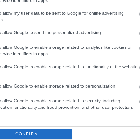
evice identifiers in apps.
Hu
amelyek az értékelő rendszer nem megfelelő és/vagy
im
o allow my user data to be sent to Google for online advertising
in
 védelmet jelentenek,
s.
(
6
)
 intézkedések megtétele (különösen az emberi beavatkozás
Íro
ált döntéshozatal kapcsán),
jo
to allow Google to send me personalized advertising.
tosságának és relevanciájának az ellenőrzését biztosító
(
12
(
23
o allow Google to enable storage related to analytics like cookies on
a,
(
16
evice identifiers in apps.
ko
 való elkészítése, és a különböző dokumentumok közötti
vál
ad
o allow Google to enable storage related to functionality of the website
kv
rhető
itt
. Az olasz hatóság által a döntésről közzétett rövid
ba
Ma
itt
. Az ügy angol nyelvű összefoglalója
itt
, míg magyar nyelvű
o allow Google to enable storage related to personalization.
(
12
gairól dr. Domokos Mártontól
itt
olvasható. További angol
(
26
h-on
.)
ad
o allow Google to enable storage related to security, including
Né
cation functionality and fraud prevention, and other user protection.
ár
Ha
n nem sokkal egy másik ételkiszállítással foglalkozó céget
ny
(
8
)
ntén a futárok tekintetében alkalmazott algoritmussal
po
CONFIRM
iatt. A Deliveroo Italy által használt platformot a társaság
de