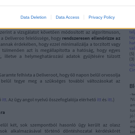
és kb. 8 ezer futár adatainak a kezelésére került sor. Az
pro
s, illetve a megrendelések kiosztása kapcsán került sor.
(
3
)
üg
Data Deletion
Data Access
Privacy Policy
megfelelő transzparencia hiánya
okozta a legnagyobb
Ha
ek, hogy az algoritmus milyen alapon osztja ki a feladatokat
Sw
szerint a vizsgálatot követően módosított az algoritmuson,
tel
tá
 a Deliveroo felelőssége, hogy
rendszeresen ellenőrizze az
ha
annak érdekében, hogy ezzel minimalizálja a torzított vagy
val
n túlmenően azt is megállapította a hatóság, hogy egyes
(
5
)
 illetve a helymeghatározási adatok gyűjtésére túlzott
(
3
)
újs
Cí
 Garamte felhívta a Deliveroot, hogy
60 napon belül orvosolja
 belül tegye meg a szükséges további változásokat az
Bl
- t
tő
itt
. Az ügy angol nyelvű összefoglalója elérhető
itt
és
itt
.)
?V
am
tu
ára
jó
am
elül két, sok szempontból hasonló ügy került az olasz
ma
sok alkalmazásával történő döntéshozatal kérdéskörét
ke