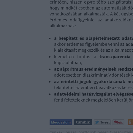
érintően, hiszen egyre több szolgáltatá
hogy mindkét esetben az automatizált dönt
vonatkozásában alkalmazták. A két ügyb
érdemes odafigyelnie az adatkezelőkne
alkalmaznak:
a beépített és alapértelmezett ada
akkor érdemes figyelembe venni az ada
kialakítását megkezdik és az alkalmazo
kiemelten fontos a
transzparencia
kapcsolatban,
az algoritmus eredményeinek rendsze
adott esetben diszkriminatív döntések 
az érintetti jogok gyakorlásának me
tekintettel az emberi beavatkozás kéré
adatvédelmi hatásvizsgálat elvégzés
fenti feltételeknek megfelelően kerüljön
Címkék:
bírság
portfolioblogger
Olaszország