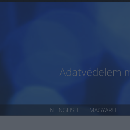
Adatvédelem mi
IN ENGLISH
MAGYARUL