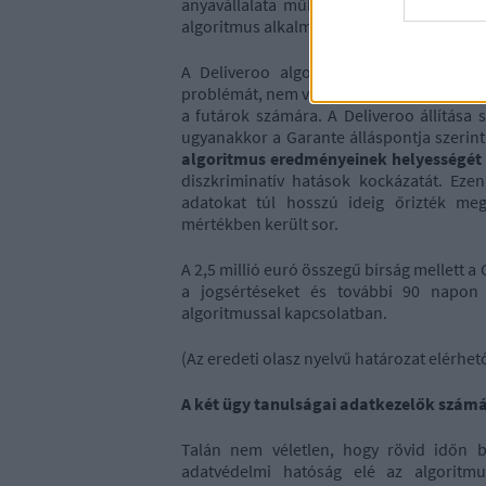
anyavállalata működtette ír szervereken 
algoritmus alkalmazására a munkaszervezé
A Deliveroo algoritmusa kapcsán is a
problémát, nem volt világos az érintettekn
a futárok számára. A Deliveroo állítása 
ugyanakkor a Garante álláspontja szerint
algoritmus eredményeinek helyességét
diszkriminatív hatások kockázatát. Eze
adatokat túl hosszú ideig őrizték meg,
mértékben került sor.
A 2,5 millió euró összegű bírság mellett a
a jogsértéseket és további 90 napon
algoritmussal kapcsolatban.
(Az eredeti olasz nyelvű határozat elérhe
A két ügy tanulságai adatkezelők szám
Talán nem véletlen, hogy rövid időn b
adatvédelmi hatóság elé az algoritmu