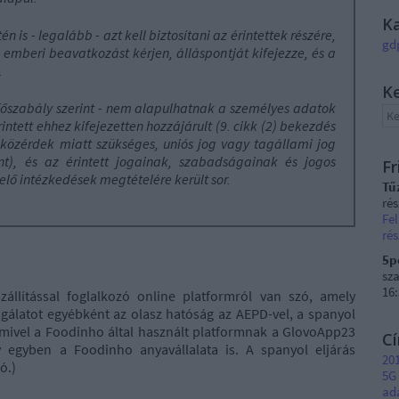
K
n is - legalább - azt kell biztosítani az érintettek részére,
gd
 emberi beavatkozást kérjen, álláspontját kifejezze, és a
.
K
- főszabály szerint - nem alapulhatnak a személyes adatok
intett ehhez kifejezetten hozzájárult (9. cikk (2) bekezdés
 közérdek miatt szükséges, uniós jog vagy tagállami jog
nt), és az érintett jogainak, szabadságainak és jogos
Fr
ő intézkedések megtételére került sor.
Tű
ré
Fel
rés
5p
sza
16
állítással foglalkozó online platformról van szó, amely
zsgálatot egyébként az olasz hatóság az AEPD-vel, a spanyol
 mivel a Foodinho által használt platformnak a GlovoApp23
C
 egyben a Foodinho anyavállalata is. A spanyol eljárás
201
ó.)
5G
ad