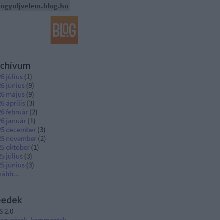
ogyuljvelem.blog.hu
rchívum
6 július
(
1
)
6 június
(
9
)
26 május
(
9
)
6 április
(
3
)
6 február
(
2
)
26 január
(
1
)
25 december
(
3
)
25 november
(
2
)
25 október
(
1
)
5 július
(
3
)
5 június
(
3
)
vább
...
eedek
S 2.0
jegyzések
,
kommentek