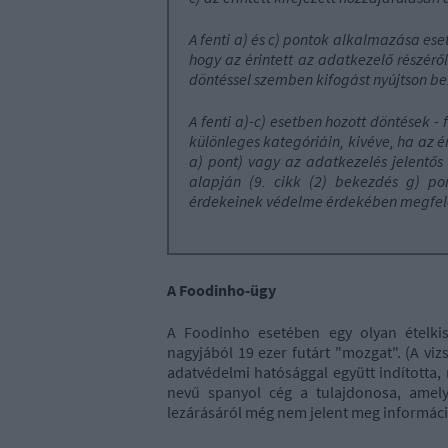
A fenti a) és c) pontok alkalmazása eseté
hogy az érintett az adatkezelő részéről
döntéssel szemben kifogást nyújtson be
A fenti a)-c) esetben hozott döntések 
különleges kategóriáin, kivéve, ha az ér
a) pont) vagy az adatkezelés jelentős
alapján (9. cikk (2) bekezdés g) po
érdekeinek védelme érdekében megfelel
A Foodinho-ügy
A Foodinho esetében egy olyan ételkisz
nagyjából 19 ezer futárt "mozgat". (A vi
adatvédelmi hatósággal együtt indította,
nevű spanyol cég a tulajdonosa, amely
lezárásáról még nem jelent meg informáci