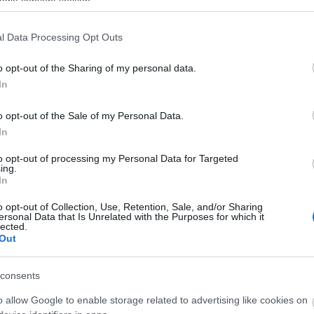
ogle consent section.
fogásolásának lehetősége,
ga
iánya,
Dig
di
kedések hiánya,
l Data Processing Opt Outs
(
5
)
lmen kívül hagyása (különösen az adattakarékosság elvének
eg
gyes esetekben túl széleskörű biztosítása miatt).
o opt-out of the Sharing of my personal data.
Eg
me
In
el
 általános hiányosságokat a vizsgálat:
el
o opt-out of the Sale of my Personal Data.
EN
tatási kötelezettség hiányos teljesítése mellett egyéb
In
jo
ett maradéktalanul eleget a társaság (pl. a megőrzési idők
eu
iók voltak elérhetők),
to opt-out of processing my Personal Data for Targeted
Ad
ing.
k az adatvédelmi tisztviselő elérhetőségéről, illetve ezeket
Eu
In
Eu
, pedig adatvédelmi tisztviselő csoportszinten kijelölésre
Eu
 kapott már bírságot Spanyolországban amiatt, hogy nem
o opt-out of Collection, Use, Retention, Sale, and/or Sharing
(
5
)
ersonal Data that Is Unrelated with the Purposes for which it
fel
lected.
datmegőrzési idők kerültek alkalmazásra,
(
37
Out
e sem volt megfelelő, mert hiányoztak belőle GDPR szerinti
Ha
GP
gy
consents
ad
vábbi intézkedések megtételét is előírta a hatóság. Ezek,
hír
o allow Google to enable storage related to advertising like cookies on
hoz