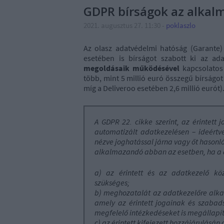
GDPR bírságok az alkal
2021. augusztus 27. 11:30
-
poklaszlo
Az olasz adatvédelmi hatóság (Garante) a
esetében is bírságot szabott ki az ada
megoldásaik működésével
kapcsolatos
több, mint 5 millió euró összegű bírságot
míg a Deliveroo esetében 2,6 millió eurót)
A GDPR 22. cikke szerint, az érintett j
automatizált adatkezelésen – ideértve
nézve joghatással járna vagy őt hasonl
alkalmazandó abban az esetben, ha a 
a) az érintett és az adatkezelő köz
szükséges;
b) meghozatalát az adatkezelőre alkal
amely az érintett jogainak és szabad
megfelelő intézkedéseket is megállapít
c) az érintett kifejezett hozzájárulásán 