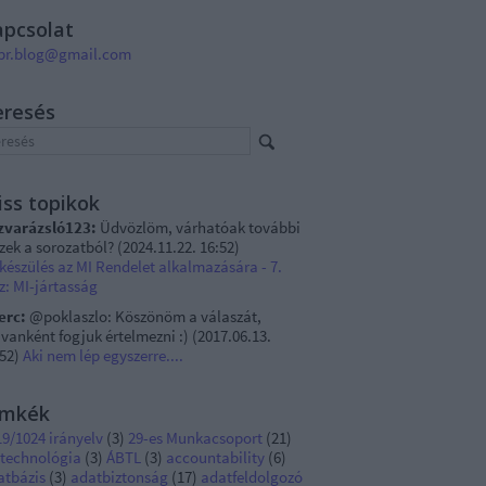
apcsolat
pr.blog@gmail.com
eresés
iss topikok
zvarázsló123:
Üdvözlöm, várhatóak további
szek a sorozatból?
(
2024.11.22. 16:52
)
készülés az MI Rendelet alkalmazására - 7.
z: MI-jártasság
erc:
@poklaszlo: Köszönöm a válaszát,
vanként fogjuk értelmezni :)
(
2017.06.13.
:52
)
Aki nem lép egyszerre....
ímkék
9/1024 irányelv
(
3
)
29-es Munkacsoport
(
21
)
 technológia
(
3
)
ÁBTL
(
3
)
accountability
(
6
)
atbázis
(
3
)
adatbiztonság
(
17
)
adatfeldolgozó