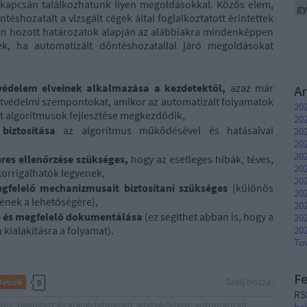
s kapcsán találkozhatunk ilyen megoldásokkal. Közös elem,
gy
éshozatalt a vizsgált cégek által foglalkoztatott érintettek
en hozott határozatok alapján az alábbiakra mindenképpen
k, ha automatizált döntéshozatallal járó megoldásokat
tvédelem elveinek alkalmazása a kezdetektől,
azaz már
A
tvédelmi szempontokat, amikor az automatizált folyamatok
202
tt algoritmusok fejlesztése megkezdődik,
202
 biztosítása
az algoritmus működésével és hatásaival
20
202
202
res ellenőrzése szükséges,
hogy az esetleges hibák, téves,
20
korrigálhatók legyenek,
20
gfelelő mechanizmusait biztosítani szükséges
(különös
20
sének a lehetőségére),
20
e és megfelelő dokumentálása
(ez segíthet abban is, hogy a
202
 kialakításra a folyamat).
202
To
F
Szólj hozzá!
Tetszik
0
RS
HU
beépített és alapértelmezett adatvédelem
automatizált
be