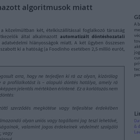
mazott algoritmusok miatt
G
A b
me
 közelmúltban két, ételkiszállítással foglalkozó társaság
vé
tkezelők által alkalmazott
automatizált döntéshozatali
tov
 adatvédelmi hiányosságok miatt. A két ügyben összesen
akt
 szabott ki a hatóság (a Foodinho esetében 2,5 millió eurót,
jog
.
cur
pri
tec
per
ogosult arra, hogy ne terjedjen ki rá az olyan, kizárólag
 a profilalkotást is – alapuló döntés hatálya, amely rá
óképpen jelentős mértékben érintené. Ez a korlátozás nem
döntés:
ötti szerződés megkötése vagy teljesítése érdekében
Li
mazandó olyan uniós vagy tagállami jog teszi lehetővé,
Da
& d
ságainak, valamint jogos érdekeinek védelmét szolgáló
La
; vagy
alapul.