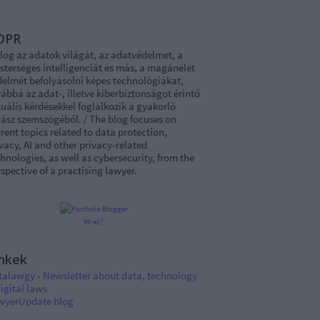
DPR
log az adatok világát, az adatvédelmet, a
sterséges intelligenciát és más, a magánélet
delmét befolyásolni képes technológiákat,
ábbá az adat-, illetve kiberbiztonságot érintő
uális kérdésekkel foglalkozik a gyakorló
ász szemszögéből. / The blog focuses on
rent topics related to data protection,
vacy, AI and other privacy-related
hnologies, as well as cybersecurity, from the
spective of a practising lawyer.
Mi ez?
nkek
talawgy - Newsletter about data, technology
igital laws
wyerUpdate blog