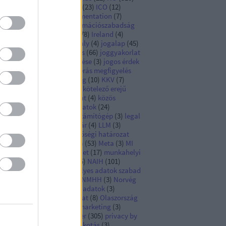
ngarian DPA
(
19
)
Hungary
(
23
)
ICO
(
12
)
pact assessment
(
4
)
implementation
(
7
)
formációbiztonság
(
6
)
információszabadság
Infotv
(
10
)
iránymutatás
(
78
)
Ireland
(
4
)
rszág
(
9
)
Ír Hatóság
(
13
)
Italy
(
4
)
jogalap
(
45
)
galkalmazás
(
16
)
jogalkotás
(
66
)
joggyakorlat
)
jogi kötelezettség teljesítése
(
3
)
jogos érdek
)
joint controllers
(
3
)
kamerás megfigyelés
)
képmás
(
3
)
kiberbiztonság
(
10
)
KKV
(
7
)
ckázat
(
3
)
koronavírus
(
12
)
kötelező erejű
lalati szabályok
(
3
)
közadat
(
4
)
közös
atkezelés
(
8
)
különleges adatok
(
24
)
antumfölény
(
3
)
kvantumszámítógép
(
3
)
legal
sis
(
6
)
legislation
(
9
)
levéltár
(
4
)
LLM
(
3
)
gyarország
(
111
)
megfelelőségi határozat
)
mesterséges intelligencia
(
53
)
Meta
(
3
)
MI
)
MI-rendszer
(
8
)
MI Rendelet
(
17
)
munkahelyi
atkezelés
(
16
)
munkaügy
(
5
)
NAIH
(
101
)
metország
(
21
)
nem személyes adatok szabad
amlása
(
3
)
NIS Irányelv
(
6
)
NMHH
(
3
)
Norvég
tóság
(
4
)
nyílt hozzáférésű adatok
(
3
)
ilvántartás
(
4
)
okiratmásolat
(
8
)
Olaszország
Olasz Hatóság
(
6
)
online marketing
(
3
)
ntosság
(
3
)
portfolioblogger
(
305
)
privacy by
sign and default
(
7
)
profilalkotás
(
3
)