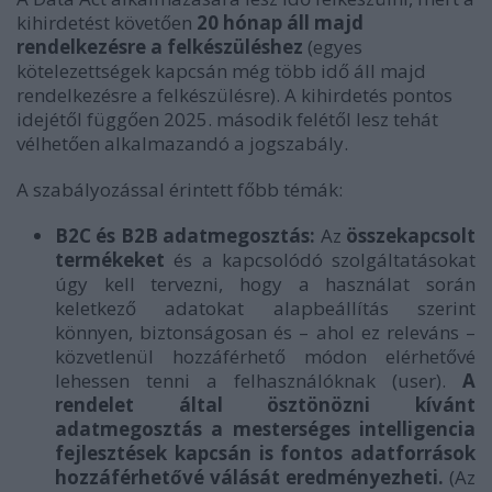
kihirdetést követően
20 hónap áll majd
rendelkezésre a felkészüléshez
(egyes
kötelezettségek kapcsán még több idő áll majd
rendelkezésre a felkészülésre). A kihirdetés pontos
idejétől függően 2025. második felétől lesz tehát
vélhetően alkalmazandó a jogszabály.
A szabályozással érintett főbb témák:
B2C és B2B adatmegosztás:
Az
összekapcsolt
termékeket
és a kapcsolódó szolgáltatásokat
úgy kell tervezni, hogy a használat során
keletkező adatokat alapbeállítás szerint
könnyen, biztonságosan és – ahol ez releváns –
közvetlenül hozzáférhető módon elérhetővé
lehessen tenni a felhasználóknak (user).
A
rendelet által ösztönözni kívánt
adatmegosztás a mesterséges intelligencia
fejlesztések kapcsán is fontos adatforrások
hozzáférhetővé válását eredményezheti.
(Az