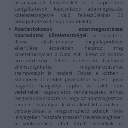
összekapcsolt termékekkel és a kapcsolódó
szolgáltatások kapcsolatos adatmegosztási
kötelezettségekre való felkészüléshez 32
hónapot biztosít majd a rendelet.)
Adatbirtokosok adatmegosztással
kapcsolatos kötelezettségei:
A korlátozó,
illetve diszkriminatív megállapodások
elkerülése érdekében határoz meg
követelményeket a Data Act, illetve az adatok
hozzáférhetővé tétele érdekében fizetendő
ellenszolgáltatás meghatározásának
szempontjait is rendezi. Ebben a körben -
különösen az eredeti javaslathoz képest - jóval
nagyobb hangsúlyt kaptak az üzleti titok
védelmével kapcsolatos rendelkezések annak
megakadályozására is, hogy az adatmegosztási
rendelet szabályait kiskapuként kihasználva a
versenytársak a megszerezhető adatok révén
lényegében "visszafejthessék" (reverse-engineer)
a konkurrencia által kínált termékek és