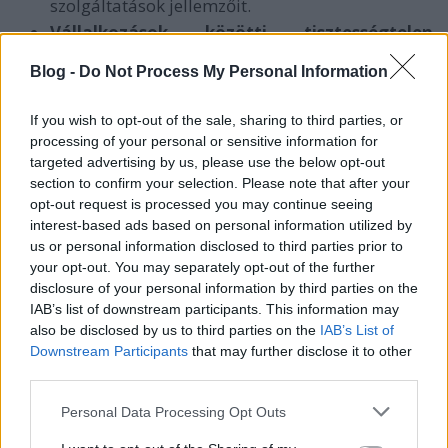
szolgáltatások jellemzőit.
Vállalkozások közötti tisztességtelen
feltételek:
A Data Act meghatározza, hogy mely
Blog -
Do Not Process My Personal Information
esetekben minősülnek tisztességtelennek a
vállalkozások közötti adatmegosztásra
vonatkozó egyoldalú szerződési feltételek, ha a
If you wish to opt-out of the sale, sharing to third parties, or
szerződő fél, amellyel szemben alkalmazzák a
processing of your personal or sensitive information for
kérdéses feltételeket mikrovállalkozás vagy KKV.
targeted advertising by us, please use the below opt-out
section to confirm your selection. Please note that after your
B2G adatmegosztás:
A különleges
opt-out request is processed you may continue seeing
körülmények között (mint pl. egy egészségügy
interest-based ads based on personal information utilized by
veszélyhelyzet) az adatok kormányzati szervek
us or personal information disclosed to third parties prior to
(uniós intézmények) részére történő
your opt-out. You may separately opt-out of the further
hozzáférhetővé tételére is kötelezettséget hoz
disclosure of your personal information by third parties on the
létre a rendelet. Az adatokat rendelkezésre
IAB’s list of downstream participants. This information may
bocsátása ingyenesen történik a veszélyhelyzet
also be disclosed by us to third parties on the
IAB’s List of
elhárításával összefüggésben. (Az ezen
Downstream Participants
that may further disclose it to other
túlmutató esetekben pedig - főszabály szerint -
third parties.
költségalapú elszámolásra lesz lehetőség.)
Please note that this website/app uses one or more Google
Personal Data Processing Opt Outs
Adatkezelési szolgáltatások közötti váltás
services and may gather and store information including but
megkönnyítése:
A szabályozás célja a „lock-in”