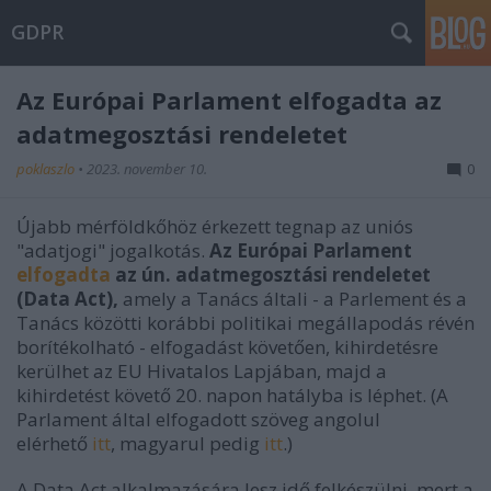
GDPR
Az Európai Parlament elfogadta az
adatmegosztási rendeletet
poklaszlo
•
2023. november 10.
0
Újabb mérföldkőhöz érkezett tegnap az uniós
"adatjogi" jogalkotás.
Az Európai Parlament
elfogadta
az ún. adatmegosztási rendeletet
(Data Act),
amely a Tanács általi - a Parlement és a
Tanács közötti korábbi politikai megállapodás révén
borítékolható - elfogadást követően, kihirdetésre
kerülhet az EU Hivatalos Lapjában, majd a
kihirdetést követő 20. napon hatályba is léphet. (A
Parlament által elfogadott szöveg angolul
elérhető
itt
, magyarul pedig
itt
.)
A Data Act alkalmazására lesz idő felkészülni, mert a