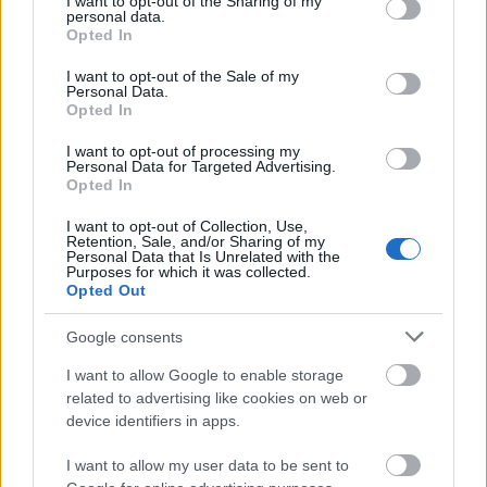
not limited to your visit or usage behaviour. You may click to
I want to opt-out of the Sharing of my
helyzetek elkerülése. Ez pl. felhőszolgáltatások
personal data.
grant or deny consent to Google and its third-party tags to
esetében lehet alkalmazható, de más
Opted In
use your data for below specified purposes in below Google
adatkezelési szolgáltatások kapcsán is
consent section.
I want to opt-out of the Sale of my
felmerülhet ezen rendelkezések
Personal Data.
alkalmazhatósága. A rendelet meghatároz
Opted In
interoperabilitásra és transzparenciára
I want to opt-out of processing my
vonatkozó szabályokat is.
Personal Data for Targeted Advertising.
Nem személyes adatok nemzetközi
Opted In
továbbítása:
A jogszabály kitér a nem
I want to opt-out of Collection, Use,
személyes adatok tekintetében a nemzetközi,
Retention, Sale, and/or Sharing of my
EU-n kívüli adattovábbításra szabályozására is.
Personal Data that Is Unrelated with the
Purposes for which it was collected.
Ezek a szabályok kevésbé kidolgozottak és
Opted Out
részletesek, mint a GDPR, illetve az egyéb
személyes adatokra vonatkozó uniós
Google consents
szabályozás esetében, de jelzik az
adatszuverenitás iránti uniós igényt, amely az
I want to allow Google to enable storage
elmúlt években egyre erősebben jelenik meg a
related to advertising like cookies on web or
device identifiers in apps.
szabályozásban és a jogalkalmazásban is (pl. az
EU-n kívüli országok általi kormányzati
I want to allow my user data to be sent to
adathozzáférési lehetőségeinek korlátozása