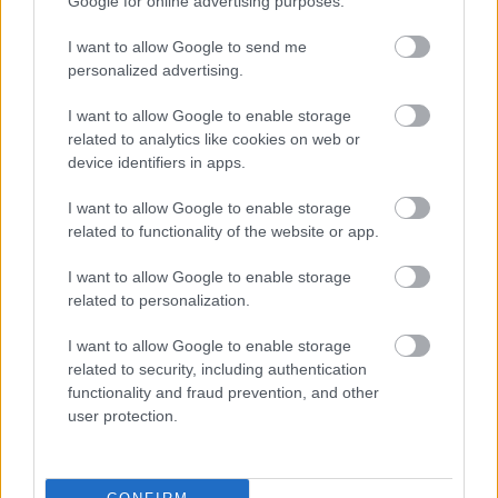
Google for online advertising purposes.
révén).
Adatvédelmi hatósági jogkörök:
Személyes
I want to allow Google to send me
adatok érintettsége esetén az adatmegosztási
personalized advertising.
rendelet tekintetében történő adatkezelés
vonatkozásában is felhatalmazást kapnak az
I want to allow Google to enable storage
adatvédelmi hatóságok ezen tevékenységek
related to analytics like cookies on web or
felügyeletére és eljárásra (uniós intézmények
device identifiers in apps.
vonatkozásában pedig az európai adatvédelmi
biztos kap jogosítványt erre).
I want to allow Google to enable storage
related to functionality of the website or app.
Európai Adatinnovációs Testület (EDIB):
Az
adatkormányzási rendelet alapján
I want to allow Google to enable storage
létrehozott Európai Adatinnovációs Testület a
related to personalization.
Data Act alapján is kap feladatokat, elsősorban
a rendelet alkalmazásának egységesítése
I want to allow Google to enable storage
kapcsán, illetve tanácsadói szerepben.
related to security, including authentication
functionality and fraud prevention, and other
Az adatmegosztási rendelet elfogadásával egy
user protection.
újabb, az uniós adatstratégiähoz kapcsolódó
építőkocka kerülhet a helyére és a rendelet
alkalmazására való felkészülés számos területen