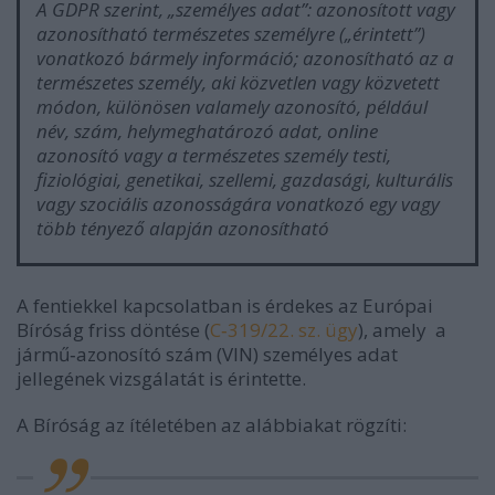
A GDPR szerint, „személyes adat”: azonosított vagy
azonosítható természetes személyre („érintett”)
vonatkozó bármely információ; azonosítható az a
természetes személy, aki közvetlen vagy közvetett
módon, különösen valamely azonosító, például
név, szám, helymeghatározó adat, online
azonosító vagy a természetes személy testi,
fiziológiai, genetikai, szellemi, gazdasági, kulturális
vagy szociális azonosságára vonatkozó egy vagy
több tényező alapján azonosítható
A fentiekkel kapcsolatban is érdekes az Európai
Bíróság friss döntése (
C‑319/22. sz. ügy
), amely
a
jármű‑azonosító szám (VIN) személyes adat
jellegének vizsgálatát is érintette.
A Bíróság az ítéletében az alábbiakat rögzíti: