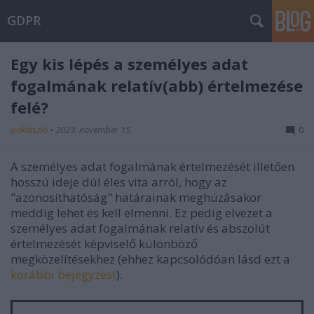
GDPR
Egy kis lépés a személyes adat
fogalmának relatív(abb) értelmezése
felé?
poklaszlo
•
2023. november 15.
0
A személyes adat fogalmának értelmezését illetően
hosszú ideje dúl éles vita arról, hogy az
"azonosíthatóság" határainak meghúzásakor
meddig lehet és kell elmenni. Ez pedig elvezet a
személyes adat fogalmának relatív és abszolút
értelmezését képviselő különböző
megközelítésekhez (ehhez kapcsolódóan lásd ezt a
korábbi bejegyzést
).