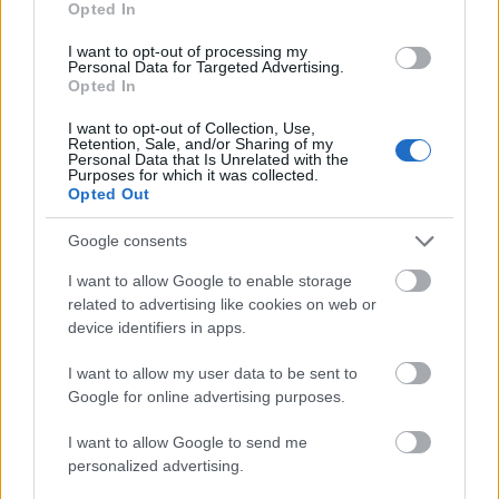
érteni.
Opted In
I want to opt-out of processing my
Personal Data for Targeted Advertising.
A GDPR Prteambulum (26) szerint: "
[...]
Valamely
Opted In
természetes személy azonosíthatóságának
meghatározásakor
minden olyan módszert
I want to opt-out of Collection, Use,
Retention, Sale, and/or Sharing of my
figyelembe kell venni
– ideértve például a
Personal Data that Is Unrelated with the
megjelölést –,
amelyről észszerűen feltételezhető
,
Purposes for which it was collected.
Opted Out
hogy az adatkezelő vagy más személy a
természetes személy közvetlen vagy közvetett
Google consents
azonosítására felhasználhatja.
Annak
meghatározásakor, hogy mely eszközökről
I want to allow Google to enable storage
feltételezhető észszerűen, hogy egy adott
related to advertising like cookies on web or
természetes személy azonosítására fogják
device identifiers in apps.
felhasználni, az összes objektív tényezőt
figyelembe kell venni,
így például az azonosítás
I want to allow my user data to be sent to
költségeit és időigényét, számításba véve az
Google for online advertising purposes.
adatkezeléskor rendelkezésre álló technológiákat,
és a technológia fejlődését. [....]
"
I want to allow Google to send me
personalized advertising.
A Breyer-ügyben (ami még a 95/46/EK irányelv