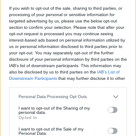
If you wish to opt-out of the sale, sharing to third parties, or
processing of your personal or sensitive information for
A döntés azért lehet érdekes a személyes adat
targeted advertising by us, please use the below opt-out
fogalmának vizsgálata kapcsán, mert az adat
section to confirm your selection. Please note that after your
személyes adat jellegének a meghatározásához
az
opt-out request is processed you may continue seeing
adatokhoz hozzáférő személyek
rendelkezésére
interest-based ads based on personal information utilized by
álló módszerek vizsgálatának fontosságát
us or personal information disclosed to third parties prior to
hangsúlyozza
, amely teret engedhet a személyes
your opt-out. You may separately opt-out of the further
adatok körének olyan szűkítő(bb) értelmezésének,
disclosure of your personal information by third parties on the
amely alapján egy adat attól függően minősülhet
IAB’s list of downstream participants. This information may
személyes adatnak, hogy a hozzáférő személy képes
also be disclosed by us to third parties on the
IAB’s List of
lehet-e (rendelkezhet-e megfelelő módszerrel) az
Downstream Participants
that may further disclose it to other
adat konkrét természetes személyhez kötésére.
third parties.
Please note that this website/app uses one or more Google
Természetesen arra a kérdésre a Bíróság friss
Personal Data Processing Opt Outs
services and may gather and store information including but
döntése alapján sincs egyértelmű válasz, hogy
a
not limited to your visit or usage behaviour. You may click to
I want to opt-out of the Sharing of my
figyelembe vehető módszerek körét vizsgálva, hol
personal data.
grant or deny consent to Google and its third-party tags to
kell meghúzni a határt, azaz az
"ésszerű
Opted In
use your data for below specified purposes in below Google
felhasználhatóság"
(vö. GDPR Preambulu (26)
consent section.
I want to opt-out of the Sale of my
bekezdés és
Breyer-ügy
) alatt mit kell pontosan
Personal Data.