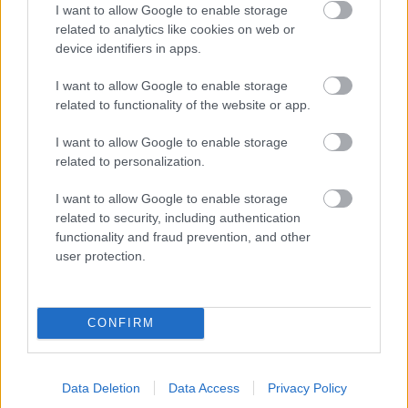
I want to allow Google to enable storage
alapján született, de a személyes adat definíciója a
related to analytics like cookies on web or
GDPR-ban nem változott az irányelvi
device identifiers in apps.
meghatározáshoz képest) rögzítette a Bíróság,
hogy
I want to allow Google to enable storage
related to functionality of the website or app.
"
42 Egyébiránt a 95/46 irányelv
(26) preambulumbekezdése kimondja, hogy annak
I want to allow Google to enable storage
meghatározására, hogy egy személy
related to personalization.
azonosítható‑e,
minden olyan módszert
figyelembe kell venni, amit az adatkezelő,
vagy
I want to allow Google to enable storage
más személy
valószínűleg felhasználna
az
related to security, including authentication
említett személy azonosítására.
functionality and fraud prevention, and other
user protection.
43 Amennyiben e preambulumbekezdés minden
olyan módszerre hivatkozik, amelyet az
adatkezelő, vagy „más személy” valószínűleg
CONFIRM
felhasználna az említett személy azonosítására,
annak szövege azt sugallja, hogy annak érdekében,
hogy valamely adatot az említett irányelv
2. cikkének a) pontja szerinti „személyes adatnak”
Data Deletion
Data Access
Privacy Policy