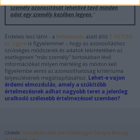
minősítsenek,
nem követelmény, hogy az érintett
személy azonosítását lehetővé tevő minden
adat egy személy kezében legyen.
"
Érdekes lesz látni - a
fellebbezés
alatt álló
T-557/20.
sz. ügyre
is figyelemmel -, hogy az azonosításhoz
szükséges módszerek és adatok tekintetében az
esetlegesen "más személy" birtokában lévő
információkat milyen mértékig és módon kell
figyelembe venni az azonosíthatóság kritériuma
teljesülésének megállapításához.
Lehet-e vajon
érdemi elmozdulás, amely a szűkítőbb
értelmezésnek adhat nagyobb teret a jelenleg
uralkodó szélesebb értelmezéssel szemben?
Címkék:
személyes adat
portfolioblogger
Európai Bíróság
HU
Breyer-ügy