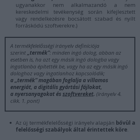
ugyanakkor nem alkalmazandó a nem
kereskedelmi tevékenység során kifejlesztett
vagy rendelkezésre bocsátott szabad és nyílt
forráskódú szoftverekre.)
A termékfelelősségi irányelv definíciója
szerint
„termék”
: minden ingó dolog, abban az
esetben is, ha azt egy másik ingó dologba vagy
ingatlanba építették be, vagy ha az egy másik ingó
dologhoz vagy ingatlanhoz kapcsolódik;
a „termék” magában foglalja a villamos
energiát, a digitális gyártási fájlokat,
a nyersanyagokat és
szoftvereket
.
(irányelv 4.
cikk. 1. pont)
Az új termékfelelősségi irányelv alapján
bővül a
felelősségi szabályok által érintettek köre
.