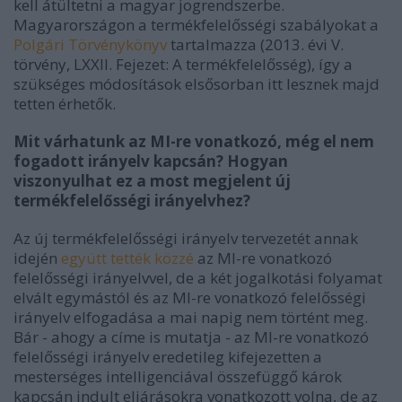
kell átültetni a magyar jogrendszerbe.
Magyarországon a termékfelelősségi szabályokat a
Polgári Törvénykönyv
tartalmazza (
2013. évi V.
törvény,
LXXII. Fejezet:
A termékfelelősség
), így a
szükséges módosítások elsősorban itt lesznek majd
tetten érhetők.
Mit várhatunk az MI-re vonatkozó, még el nem
fogadott irányelv kapcsán? Hogyan
viszonyulhat ez a most megjelent új
termékfelelősségi irányelvhez?
Az új termékfelelősségi irányelv tervezetét annak
idején
együtt tették közzé
az MI-re vonatkozó
felelősségi irányelvvel, de a két jogalkotási folyamat
elvált egymástól és az MI-re vonatkozó felelősségi
irányelv elfogadása a mai napig nem történt meg.
Bár - ahogy a címe is mutatja - az MI-re vonatkozó
felelősségi irányelv eredetileg kifejezetten a
mesterséges intelligenciával összefüggő károk
kapcsán indult eljárásokra vonatkozott volna, de az