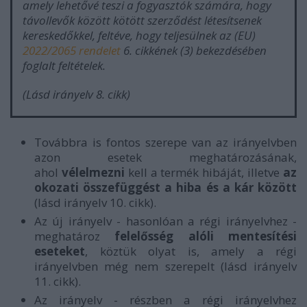
amely lehetővé teszi a fogyasztók számára, hogy
távollevők között kötött szerződést létesítsenek
kereskedőkkel, feltéve, hogy teljesülnek az (EU)
2022/2065 rendelet
6. cikkének (3) bekezdésében
foglalt feltételek.
(Lásd irányelv 8. cikk)
Továbbra is fontos szerepe van az irányelvben
azon esetek meghatározásának,
ahol
vélelmezni
kell a termék hibáját, illetve
az
okozati összefüggést a hiba és a kár között
(lásd irányelv 10. cikk).
Az új irányelv - hasonlóan a régi irányelvhez -
meghatároz
felelősség alóli mentesítési
eseteket
, köztük olyat is, amely a régi
irányelvben még nem szerepelt (lásd irányelv
11. cikk).
Az irányelv - részben a régi irányelvhez