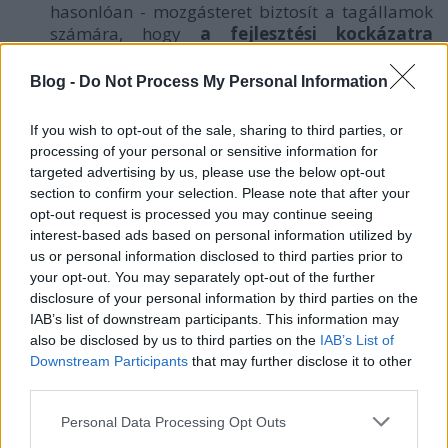
hasonlóan - mozgásteret biztosít a tagállamok
számára, hogy
a fejlesztési kockázatra
alapított védekezési jogalaptól való
eltérésre vonatkozó szabályokat
Blog -
Do Not Process My Personal Information
fenntartsanak
. Ezek a szabályok az irányelv
kiterjesztett hatálya (szoftvereket is érintő
If you wish to opt-out of the sale, sharing to third parties, or
felelősségi szabályok) miatt is különösen
processing of your personal or sensitive information for
fontosak lehetnek a jövőben.
targeted advertising by us, please use the below opt-out
section to confirm your selection. Please note that after your
opt-out request is processed you may continue seeing
A tagállamok jogrendszerükben
fenntarthatják
interest-based ads based on personal information utilized by
azokat a hatályos szabályokat,
amelyek
us or personal information disclosed to third parties prior to
értelmében
a gazdasági szereplők akkor is
your opt-out. You may separately opt-out of the further
felelősséggel tartoznak
, ha bizonyítékkal
disclosure of your personal information by third parties on the
szolgálnak arra vonatkozóan, hogy
a termék
IAB’s list of downstream participants. This information may
forgalomba hozatalának vagy
also be disclosed by us to third parties on the
IAB’s List of
használatbavételének időpontjában, vagy
Downstream Participants
that may further disclose it to other
abban az időszakban, amikor a termék a gyártó
third parties.
ellenőrzése alá tartozott, a tudományos és
Please note that this website/app uses one or more Google
Personal Data Processing Opt Outs
műszaki ismeretek objektív állása szerint a hiba
services and may gather and store information including but