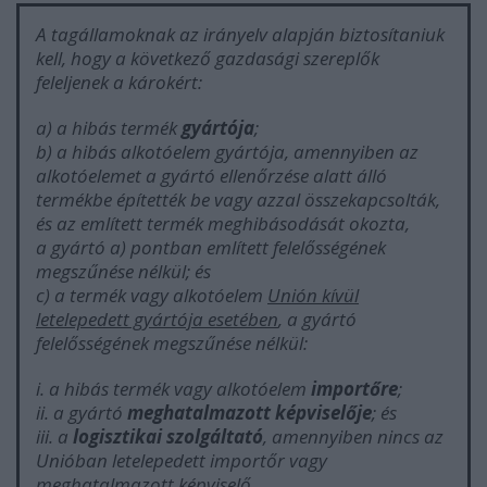
A tagállamoknak az irányelv alapján biztosítaniuk
kell, hogy a következő gazdasági szereplők
feleljenek a károkért:
a) a hibás termék
gyártója
;
b) a hibás alkotóelem gyártója, amennyiben az
alkotóelemet a gyártó ellenőrzése alatt álló
termékbe építették be vagy azzal összekapcsolták,
és az említett termék meghibásodását okozta,
a gyártó a) pontban említett felelősségének
megszűnése nélkül; és
c) a termék vagy alkotóelem
Unión kívül
letelepedett gyártója esetében
, a gyártó
felelősségének megszűnése nélkül:
i. a hibás termék vagy alkotóelem
importőre
;
ii. a gyártó
meghatalmazott képviselője
; és
iii. a
logisztikai szolgáltató
, amennyiben nincs az
Unióban letelepedett importőr vagy
meghatalmazott képviselő.