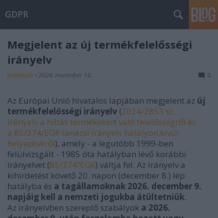
GDPR
Megjelent az új termékfelelősségi
irányelv
poklaszlo
•
2024. november 18.
0
Az Európai Unió hivatalos lapjában megjelent az
új
termékfelelősségi irányelv
(
2024/2853 sz.
irányelv a hibás termékekért való felelősségről és
a 85/374/EGK tanácsi irányelv hatályon kívül
helyezéséről
), amely - a legutóbb 1999-ben
felülvizsgált - 1985 óta hatályban lévő korábbi
irányelvet (
85/374/EGK
) váltja fel. Az irányelv a
kihirdetést követő 20. napon (december 8.) lép
hatályba és
a tagállamoknak 2026. december 9.
napjáig kell a nemzeti jogukba átültetniük
.
Az
irányelvben szereplő szabályok
a 2026.