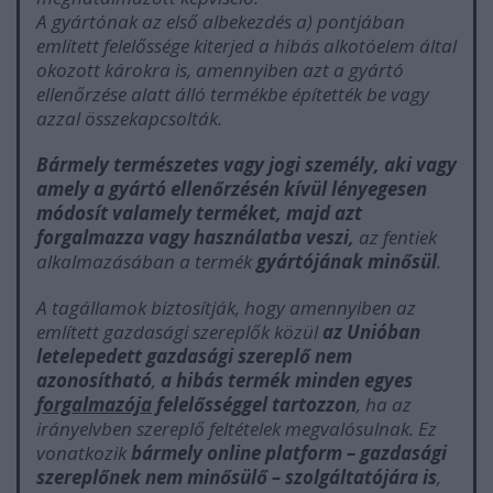
A gyártónak az első albekezdés a) pontjában
említett felelőssége kiterjed a hibás alkotóelem által
okozott károkra is, amennyiben azt a gyártó
ellenőrzése alatt álló termékbe építették be vagy
azzal összekapcsolták.
Bármely természetes vagy jogi személy, aki vagy
amely a gyártó ellenőrzésén kívül lényegesen
módosít valamely terméket, majd azt
forgalmazza vagy használatba veszi,
az fentiek
alkalmazásában a termék
gyártójának minősül
.
A tagállamok biztosítják, hogy amennyiben az
említett gazdasági szereplők közül
az Unióban
letelepedett gazdasági szereplő nem
azonosítható
,
a hibás termék minden egyes
forgalmazója
felelősséggel tartozzon
, ha az
irányelvben szereplő feltételek megvalósulnak. Ez
vonatkozik
bármely online platform – gazdasági
szereplőnek nem minősülő – szolgáltatójára is
,