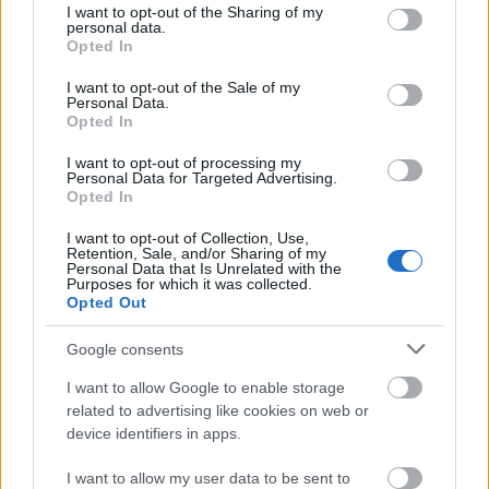
nem volt felismerhető.
not limited to your visit or usage behaviour. You may click to
I want to opt-out of the Sharing of my
personal data.
grant or deny consent to Google and its third-party tags to
A tagállamok jogrendszerükbe
bevezethetnek
Opted In
use your data for below specified purposes in below Google
szabályokat,
amelyek értelmében
a gazdasági
consent section.
I want to opt-out of the Sale of my
szerepelők akkor is felelősséggel tartoznak,
Personal Data.
vagy módosíthatnak szabályokat úgy, hogy
Opted In
a gazdasági szereplők akkor is felelősséggel
I want to opt-out of processing my
tartozzonak, ha bizonyítékkal szolgálnak arra
Personal Data for Targeted Advertising.
vonatkozóan, hogy
a termék forgalomba
Opted In
hozatalának vagy használatbavételének
időpontjában, vagy abban az időszakban,
I want to opt-out of Collection, Use,
Retention, Sale, and/or Sharing of my
amikor a termék a gyártó ellenőrzése alá
Personal Data that Is Unrelated with the
Purposes for which it was collected.
tartozott, a tudományos és műszaki ismeretek
Opted Out
objektív állása szerint a hiba nem volt
felismerhető.
Google consents
A fenti bekezdésben említett intézkedések:
I want to allow Google to enable storage
related to advertising like cookies on web or
meghatározott termékkategóriákra
device identifiers in apps.
korlátozódnak;
I want to allow my user data to be sent to
közérdekű célok indokolják őket; és