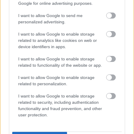
Google for online advertising purposes.
arányosak abban a tekintetben, hogy
alkalmasak a kitűzött célok elérésének
I want to allow Google to send me
biztosítására, és nem haladják meg az
personalized advertising.
említett célok eléréséhez szükséges mértéket.
I want to allow Google to enable storage
related to analytics like cookies on web or
Bővül az irányelvben szereplő "kár" fogalom
device identifiers in apps.
által lefedett
károk
köre is.
I want to allow Google to enable storage
related to functionality of the website or app.
A kártérítéshez való jog kizárólag
a következő
I want to allow Google to enable storage
típusú károkra vonatkozik
:
related to personalization.
a) haláleset vagy személyi sérülés, beleértve a lelki
I want to allow Google to enable storage
egészség orvosilag elismert sérülését is;
related to security, including authentication
b) az alábbiak kivételével bármilyen javak
functionality and fraud prevention, and other
károsodása vagy megsemmisülése:
user protection.
i. maga a hibás termék;
ii. olyan hibás alkotóelem által károsított termék,