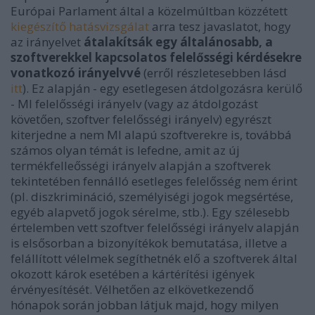
Európai Parlament által a közelmúltban közzétett
kiegészítő hatásvizsgálat
arra tesz javaslatot, hogy
az irányelvet
átalakítsák egy általánosabb, a
szoftverekkel kapcsolatos felelősségi kérdésekre
vonatkozó irányelvvé
(erről részletesebben lásd
itt
). Ez alapján - egy esetlegesen átdolgozásra kerülő
- MI felelősségi irányelv (vagy az átdolgozást
követően, szoftver felelősségi irányelv) egyrészt
kiterjedne a nem MI alapú szoftverekre is, továbbá
számos olyan témát is lefedne, amit az új
termékfelleősségi irányelv alapján a szoftverek
tekintetében fennálló esetleges felelősség nem érint
(pl. diszkrimináció, személyiségi jogok megsértése,
egyéb alapvető jogok sérelme, stb.). Egy szélesebb
értelemben vett szoftver felelősségi irányelv alapján
is elsősorban a
bizonyítékok bemutatása, illetve a
felállított vélelmek segíthetnék elő a szoftverek által
okozott károk esetében a kártérítési igények
érvényesítését. Vélhetően az elkövetkezendő
hónapok során jobban látjuk majd, hogy milyen