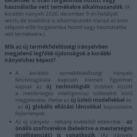
december 9. után forgalomba hozott vagy
használatba vett termékekre alkalmazandók
. (A
korábbi irányelv 2026. december 9-én hatályát
veszti, de továbbra is alkalmazandó marad az ezen
időpont előtt forgalomba hozott vagy használatba
vett termékekre.)
Mik az új termékfelelősségi irányelvben
megjelenő legfőbb újdonságok a korábbi
irányelvhez képest?
A korábbi termékfelelősségi irányelv
felülvizsgálata kapcsán kiemelt figyelmet
kaptak az
új technológiák
(többek között
a mesterséges intelligencia) szélesebb körű
megjelenése, illetve az
új üzleti modellekkel
és
az
új globális ellátási láncokkal
kapcsolatos
fejlemények.
Az új irányelv - néhány kivételtől eltekintve -
az
önálló szoftverekre (beleértve a mesterséges
intelligenciát) is vonatkozik
. (Az irányelv