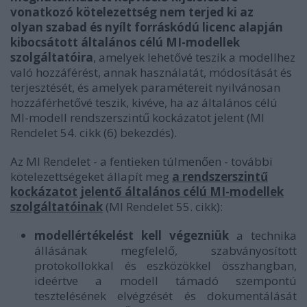
vonatkozó kötelezettség nem terjed ki az
olyan szabad és nyílt forráskódú licenc alapján
kibocsátott általános célú MI-modellek
szolgáltatóira
, amelyek lehetővé teszik a modellhez
való hozzáférést, annak használatát, módosítását és
terjesztését, és amelyek paramétereit nyilvánosan
hozzáférhetővé teszik, kivéve, ha az általános célú
MI-modell rendszerszintű kockázatot jelent (MI
Rendelet 54. cikk (6) bekezdés).
Az MI Rendelet - a fentieken túlmenően - további
kötelezettségeket állapít meg
a rendszerszintű
kockázatot jelentő általános célú MI-modellek
szolgáltatóinak
(MI Rendelet 55. cikk):
modellértékelést kell végezniük
a technika
állásának megfelelő, szabványosított
protokollokkal és eszközökkel összhangban,
ideértve a modell támadó szempontú
tesztelésének elvégzését és dokumentálását