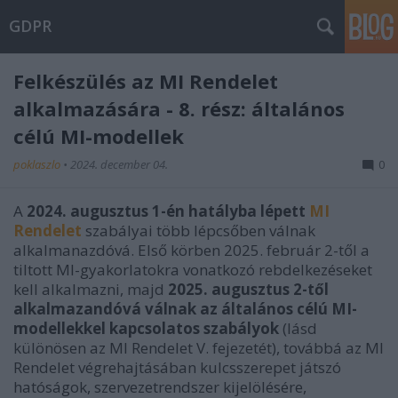
GDPR
Felkészülés az MI Rendelet
alkalmazására - 8. rész: általános
célú MI-modellek
poklaszlo
•
2024. december 04.
0
A
2024. augusztus 1-én hatályba lépett
MI
Rendelet
szabályai több lépcsőben válnak
alkalmanazdóvá. Első körben 2025. február 2-től a
tiltott MI-gyakorlatokra vonatkozó rebdelkezéseket
kell alkalmazni, majd
2025. augusztus 2-től
alkalmazandóvá válnak az általános célú MI-
modellekkel kapcsolatos szabályok
(lásd
különösen az MI Rendelet V. fejezetét), továbbá az MI
Rendelet végrehajtásában kulcsszerepet játszó
hatóságok, szervezetrendszer kijelölésére,