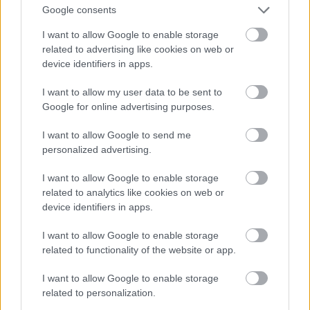
Google consents
felhatalmazással rendelkezik arra, hogy jogi
aktusokat fogadjon el a XIII. mellékletben
I want to allow Google to enable storage
meghatározott kritériumok pontosítása és
related to advertising like cookies on web or
naprakésszé tétele céljából.)
device identifiers in apps.
I want to allow my user data to be sent to
Az eljárás több irányból is indulhat (lásd MI
Google for online advertising purposes.
Rendelet 52. cikk):
I want to allow Google to send me
personalized advertising.
amennyiben egy általános célú MI-modell
megfelel a vonatkozó feltételnek,
a releváns
I want to allow Google to enable storage
szolgáltató bejelentést tesz erről a
related to analytics like cookies on web or
Bizottságnak
:
device identifiers in apps.
I want to allow Google to enable storage
related to functionality of the website or app.
I want to allow Google to enable storage
related to personalization.