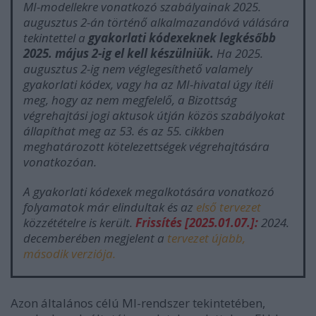
MI-modellekre vonatkozó szabályainak 2025.
augusztus 2-án történő alkalmazandóvá válására
tekintettel a
gyakorlati kódexeknek legkésőbb
2025. május 2-ig el kell készülniük.
Ha 2025.
augusztus 2-ig nem véglegesíthető valamely
gyakorlati kódex, vagy ha az MI-hivatal úgy ítéli
meg, hogy az nem megfelelő, a Bizottság
végrehajtási jogi aktusok útján közös szabályokat
állapíthat meg az 53. és az 55. cikkben
meghatározott kötelezettségek végrehajtására
vonatkozóan.
A gyakorlati kódexek megalkotására vonatkozó
folyamatok már elindultak és az
első tervezet
közzétételre is került.
Frissítés [2025.01.07.]:
2024.
decemberében megjelent a
tervezet újabb,
második verziója.
Azon általános célú MI-rendszer tekintetében,