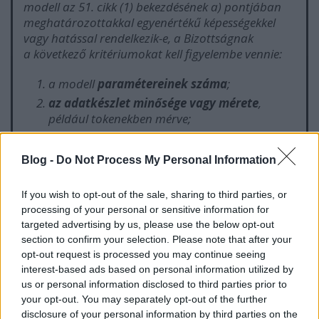
modell az 51. cikk (1) bekezdésének a) pontjában
meghatározottakkal egyenértékű képességekkel
vagy hatással rendelkezik-e, a Bizottságnak
a következő kritériumokat kell figyelembe vennie:
a modell
paramétereinek száma
;
az adatkészlet minősége vagy mérete
,
például tokenekben mérve;
a modell tanításához használt számítások
mennyisége lebegőpontos műveletekben
Blog -
Do Not Process My Personal Information
mérve
,
vagy
olyan
egyéb változók
kombinációja révén megadva,
mint például
If you wish to opt-out of the sale, sharing to third parties, or
a tanítás becsült költsége, a tanításhoz
processing of your personal or sensitive information for
szükséges becsült idő vagy a tanításhoz
targeted advertising by us, please use the below opt-out
szükséges energiafogyasztás;
section to confirm your selection. Please note that after your
a modell bemeneti és kimeneti modalitása
,
opt-out request is processed you may continue seeing
így például szövegből szöveg (nagy nyelvi
interest-based ads based on personal information utilized by
modellek), szövegből kép, multimodalitás, és
us or personal information disclosed to third parties prior to
az egyes modalitások tekintetében a nagy
your opt-out. You may separately opt-out of the further
hatású képességek meghatározására
disclosure of your personal information by third parties on the