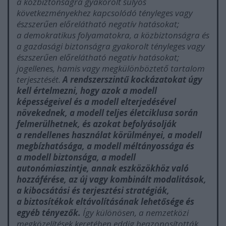
a közbiztonságra gyakorolt súlyos
következményekhez kapcsolódó tényleges vagy
észszerűen előrelátható negatív hatásokat;
a demokratikus folyamatokra, a közbiztonságra és
a gazdasági biztonságra gyakorolt tényleges vagy
észszerűen előrelátható negatív hatásokat;
jogellenes, hamis vagy megkülönböztető tartalom
terjesztését.
A rendszerszintű kockázatokat úgy
kell értelmezni, hogy azok a modell
képességeivel és a modell elterjedésével
növekednek, a modell teljes életciklusa során
felmerülhetnek, és azokat befolyásolják
a rendellenes használat körülményei, a modell
megbízhatósága, a modell méltányossága és
a modell biztonsága, a modell
autonómiaszintje, annak eszközökhöz való
hozzáférése, az új vagy kombinált modalitások,
a kibocsátási és terjesztési stratégiák,
a biztosítékok eltávolításának lehetősége és
egyéb tényezők.
Így különösen, a nemzetközi
megközelítések keretében eddig beazonosították