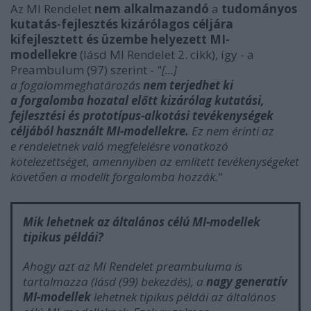
Az MI Rendelet
nem alkalmazandó
a
tudományos
kutatás-fejlesztés kizárólagos céljára
kifejlesztett és üzembe helyezett MI-
modellekre
(lásd MI Rendelet 2. cikk), így - a
Preambulum (97) szerint - "
[...]
a
fogalommeghatározás
nem terjedhet ki
a forgalomba hozatal előtt kizárólag kutatási,
fejlesztési és prototípus-alkotási tevékenységek
céljából használt MI-modellekre.
Ez nem érinti az
e rendeletnek való megfelelésre vonatkozó
kötelezettséget, amennyiben az említett tevékenységeket
követően a modellt forgalomba hozzák.
"
Mik lehetnek az általános célú MI-modellek
tipikus példái?
Ahogy azt az MI Rendelet preambuluma is
tartalmazza (lásd (99) bekezdés), a
nagy generatív
MI-modellek
lehetnek tipikus példái az általános