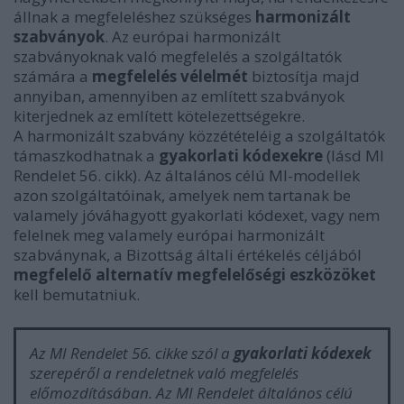
állnak a megfeleléshez szükséges
harmonizált
szabványok
. Az európai harmonizált
szabványoknak való megfelelés a szolgáltatók
számára a
megfelelés vélelmét
biztosítja majd
annyiban, amennyiben az említett szabványok
kiterjednek az említett kötelezettségekre.
A
harmonizált szabvány közzétételéig a szolgáltatók
támaszkodhatnak a
gyakorlati kódexekre
(lásd MI
Rendelet 56. cikk). Az általános célú MI-modellek
azon szolgáltatóinak, amelyek nem tartanak be
valamely jóváhagyott gyakorlati kódexet, vagy nem
felelnek meg valamely európai harmonizált
szabványnak, a Bizottság általi értékelés céljából
megfelelő alternatív megfelelőségi eszközöket
kell bemutatniuk.
Az MI Rendelet 56. cikke szól a
gyakorlati kódexek
szerepéről a rendeletnek való megfelelés
előmozdításában. Az MI Rendelet általános célú