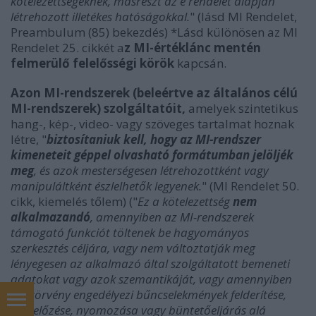
kötelezettségeknek, másrészt az e rendelet alapján
létrehozott illetékes hatóságokkal.
" (lásd MI Rendelet,
Preambulum (85) bekezdés) *Lásd különösen az MI
Rendelet 25. cikkét a
z MI-értéklánc mentén
felmerülő felelősségi körök
kapcsán.
Azon MI-rendszerek (beleértve az általános célú
MI-rendszerek) szolgáltatóit,
amelyek szintetikus
hang-, kép-, video- vagy szöveges tartalmat hoznak
létre, "
biztosítaniuk kell, hogy az MI-rendszer
kimeneteit géppel olvasható formátumban jelöljék
meg
, és azok mesterségesen létrehozottként vagy
manipuláltként észlelhetők legyenek.
" (MI Rendelet 50.
cikk, kiemelés tőlem) ("
Ez a kötelezettség
nem
alkalmazandó
, amennyiben az MI-rendszerek
támogató funkciót töltenek be hagyományos
szerkesztés céljára, vagy nem változtatják meg
lényegesen az alkalmazó által szolgáltatott bemeneti
adatokat vagy azok szemantikáját, vagy amennyiben
azt törvény engedélyezi bűncselekmények felderítése,
In English
megelőzése, nyomozása vagy büntetőeljárás alá