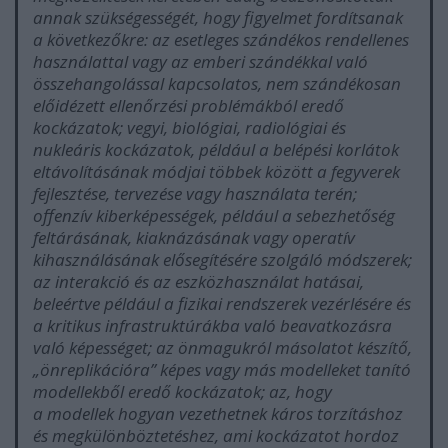
annak szükségességét, hogy figyelmet fordítsanak
a következőkre: az esetleges szándékos rendellenes
használattal vagy az emberi szándékkal való
összehangolással kapcsolatos, nem szándékosan
előidézett ellenőrzési problémákból eredő
kockázatok; vegyi, biológiai, radiológiai és
nukleáris kockázatok, például a belépési korlátok
eltávolításának módjai többek között a fegyverek
fejlesztése, tervezése vagy használata terén;
offenzív kiberképességek, például a sebezhetőség
feltárásának, kiaknázásának vagy operatív
kihasználásának elősegítésére szolgáló módszerek;
az interakció és az eszközhasználat hatásai,
beleértve például a fizikai rendszerek vezérlésére és
a kritikus infrastruktúrákba való beavatkozásra
való képességet; az önmagukról másolatot készítő,
„önreplikációra” képes vagy más modelleket tanító
modellekből eredő kockázatok; az, hogy
a modellek hogyan vezethetnek káros torzításhoz
és megkülönböztetéshez, ami kockázatot hordoz