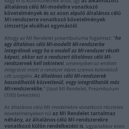
vagy el is különülhetnek attól, így
az alkalmazott
általános célú MI-modellre vonatkozó
követelmények és az azon alpuló általános célú
MI-rendszerre vonatkozó követelmények
címzettje elválhat egymástól
.
Ahogy az MI Rendelet preambuluma fogalmaz: "
ha
egy általános célú MI-modellt MI-rendszerbe
integrálnak vagy ha a modell az MI-rendszer részét
képezi, akkor ezt a rendszert általános célú MI-
rendszernek kell tekinteni
, amennyiben az említett
integráció miatt a rendszer képes számos különböző
célt szolgálni.
Az általános célú MI-rendszerek
használhatók közvetlenül, vagy integrálhatók más
MI-rendszerekbe.
" (lásd MI Rendelet, Preambulum
(100) bekezdés)
Az általános célú MI-modellekre vonatkozó részletes
követelményeken túl
az MI Rendelet tartalmaz
néhány,
az általános célú MI-rendszerekre
vonatkozó külön rendelkezést is
, ugyanakkor ezen