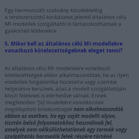
Egy harmonizált szabvány közzétételéig
a rendszerszintű kockázatot jelentő általános célú
MI-modellek szolgáltatói is támaszkodhatnak a
gyakorlati kódexekre.
5. Mikor kell az általános célú MI-modellekre
vonatkozó kötelezettségeknek eleget tenni?
Az általános célú MI-modellekre vonatkozó
kötelezettségek akkor alkalmazandóak, ha az ilyen
modellek forgalomba hozatalra vagy üzembe
helyezésre kerülnek, azaz a modell szolgáltatóján
kívüli feleknek is elérhetővé válnak. Ennek
megfelelően "
[a]
modellekre vonatkozóan
megállapított kötelezettségek
nem alkalmazandók
abban az esetben, ha egy saját modellt olyan,
tisztán belső folyamatokhoz használnak fel,
amelyek nem nélkülözhetetlenek egy termék vagy
szolgáltatás harmadik felek részére történő