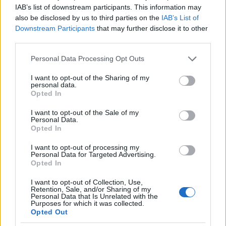
vonatkozó, a technika állásának megfelelő
IAB’s list of downstream participants. This information may
küszöbértékek, valamint a bemenetek és
also be disclosed by us to third parties on the
IAB’s List of
kimenetek konkrét típusa (pl. biológiai
Downstream Participants
that may further disclose it to other
third parties.
szekvenciák);
a modell képességeire vonatkozó
Please note that this website/app uses one or more Google
Personal Data Processing Opt Outs
referenciaértékek és értékelések
, ideértve
services and may gather and store information including but
a további tanítás nélkül végzett feladatok
not limited to your visit or usage behaviour. You may click to
I want to opt-out of the Sharing of my
personal data.
számának mérlegelését, az új, eltérő feladatok
grant or deny consent to Google and its third-party tags to
Opted In
tanulásához való alkalmazkodóképességet,
use your data for below specified purposes in below Google
a modell autonómiaszintjét és
consent section.
I want to opt-out of the Sale of my
méretezhetőségét, a rendelkezésére álló
Personal Data.
Opted In
eszközöket;
a modell az elterjedtsége miatt jelentős
I want to opt-out of processing my
Personal Data for Targeted Advertising.
hatást gyakorol-e a belső piacra
, ami akkor
Opted In
vélelmezhető, ha legalább 10 000, az
Unióban letelepedett regisztrált üzleti
I want to opt-out of Collection, Use,
felhasználó rendelkezésére bocsátották
;
Retention, Sale, and/or Sharing of my
Personal Data that Is Unrelated with the
a regisztrált végfelhasználók száma
.
Purposes for which it was collected.
Opted Out
(A Bizottság az MI Rendelet alapján