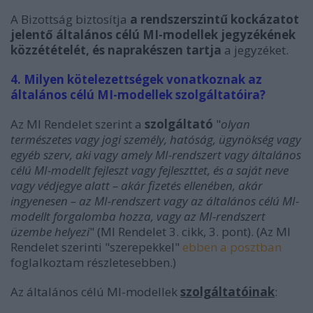
A Bizottság biztosítja
a rendszerszintű kockázatot
jelentő általános célú MI-modellek jegyzékének
közzétételét,
és naprakészen tartja
a jegyzéket.
4. Milyen kötelezettségek vonatkoznak az
általános célú MI-modellek szolgáltatóira?
Az MI Rendelet szerint a
szolgáltató
"
olyan
természetes vagy jogi személy, hatóság, ügynökség vagy
egyéb szerv, aki vagy amely MI-rendszert vagy általános
célú MI-modellt fejleszt vagy fejleszttet, és a saját neve
vagy védjegye alatt – akár fizetés ellenében, akár
ingyenesen – az MI-rendszert vagy az általános célú MI-
modellt forgalomba hozza, vagy az MI-rendszert
üzembe helyezi
" (MI Rendelet 3. cikk, 3. pont). (Az MI
Rendelet szerinti "szerepekkel"
ebben a posztban
foglalkoztam részletesebben.)
Az általános célú MI-modellek
szolgáltatóinak
: