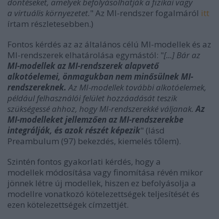
döntéseket, amelyek befolyásolhatják a fizikai vagy
a virtuális környezetet.
" Az MI-rendszer fogalmáról
itt
írtam részletesebben.)
Fontos kérdés az az általános célú MI-modellek és az
MI-rendszerek elhatárolása egymástól: "
[...] Bár az
MI-modellek az MI-rendszerek alapvető
alkotóelemei, önmagukban nem minősülnek MI-
rendszereknek.
Az MI-modellek további alkotóelemek,
például felhasználói felület hozzáadását teszik
szükségessé ahhoz, hogy MI-rendszerekké váljanak.
Az
MI-modelleket jellemzően az MI-rendszerekbe
integrálják, és azok részét képezik
" (lásd
Preambulum (97) bekezdés, kiemelés tőlem).
Szintén fontos gyakorlati kérdés, hogy a
modellek módosítása vagy finomítása révén mikor
jönnek létre új modellek, hiszen ez befolyásolja a
modellre vonatkozó kötelezettségek teljesítését és
ezen kötelezettségek címzettjét.