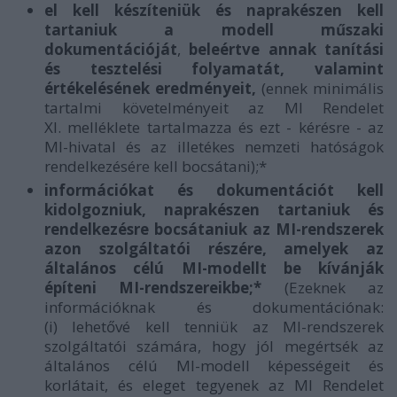
el kell készíteniük és naprakészen kell
tartaniuk a modell műszaki
dokumentációját
,
beleértve annak tanítási
és tesztelési folyamatát, valamint
értékelésének eredményeit,
(ennek minimális
tartalmi követelményeit az MI Rendelet
XI. melléklete tartalmazza és ezt - kérésre - az
MI-hivatal és az illetékes nemzeti hatóságok
rendelkezésére kell bocsátani);*
információkat és dokumentációt kell
kidolgozniuk, naprakészen tartaniuk és
rendelkezésre bocsátaniuk az MI-rendszerek
azon szolgáltatói részére, amelyek az
általános célú MI-modellt be kívánják
építeni MI-rendszereikbe;*
(Ezeknek az
információknak és dokumentációnak:
(i) lehetővé kell tenniük az MI-rendszerek
szolgáltatói számára, hogy jól megértsék az
általános célú MI-modell képességeit és
korlátait, és eleget tegyenek az MI Rendelet