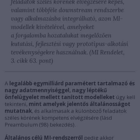
feladatok széles körének elvégzésére képes,
valamint többféle downstream rendszerbe
vagy alkalmazásba integrálható, azon MI-
modellek kivételével, amelyeket
a forgalomba hozatalukat megelőzően
kutatási, fejlesztési vagy prototípus-alkotási
tevékenységekre használnak. (MI Rendelet,
3. cikk 63. pont)
A
legalább egymilliárd paramétert tartalmazó és
nagy adatmennyiséggel, nagy léptékű
önfelügyelet mellett tanított modelleket
úgy kell
tekinteni,
mint amelyek jelentős általánosságot
mutatnak
, és alkalmasak a különböző feladatok
széles körének kompetens elvégzésére (lásd
Preambulum (98) bekezdés).
Általános célú MI-rendszerről
pedig akkor