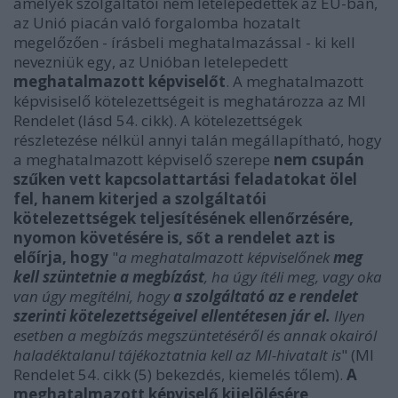
amelyek szolgáltatói nem letelepedettek az EU-ban,
az Unió piacán való forgalomba hozatalt
megelőzően - írásbeli meghatalmazással - ki kell
nevezniük egy, az Unióban letelepedett
meghatalmazott képviselőt
. A meghatalmazott
képvisiselő kötelezettségeit is meghatározza az MI
Rendelet (lásd 54. cikk). A kötelezettségek
részletezése nélkül annyi talán megállapítható, hogy
a meghatalmazott képviselő szerepe
nem csupán
szűken vett kapcsolattartási feladatokat ölel
fel, hanem kiterjed a szolgáltatói
kötelezettségek teljesítésének ellenőrzésére,
nyomon követésére is, sőt a rendelet azt is
előírja, hogy
"
a meghatalmazott képviselőnek
meg
kell szüntetnie a megbízást
, ha úgy ítéli meg, vagy oka
van úgy megítélni, hogy
a szolgáltató az e rendelet
szerinti kötelezettségeivel ellentétesen jár el.
Ilyen
esetben a megbízás megszüntetéséről és annak okairól
haladéktalanul tájékoztatnia kell az MI-hivatalt is
" (MI
Rendelet 54. cikk (5) bekezdés, kiemelés tőlem).
A
meghatalmazott képviselő kijelölésére