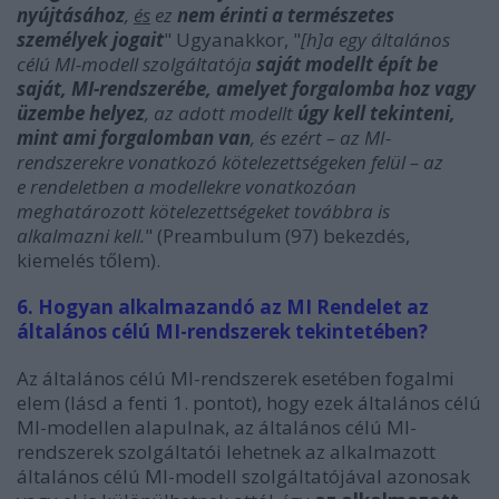
nyújtásához
,
és
ez
nem érinti a természetes
személyek jogait
" Ugyanakkor, "
[h]a egy általános
célú MI-modell szolgáltatója
saját modellt épít be
saját, MI-rendszerébe, amelyet forgalomba hoz vagy
üzembe helyez
, az adott modellt
úgy kell tekinteni,
mint ami forgalomban van
, és ezért – az MI-
rendszerekre vonatkozó kötelezettségeken felül – az
e rendeletben a modellekre vonatkozóan
meghatározott kötelezettségeket továbbra is
alkalmazni kell.
" (Preambulum (97) bekezdés,
kiemelés tőlem).
6. Hogyan alkalmazandó az MI Rendelet az
általános célú MI-rendszerek tekintetében?
Az általános célú MI-rendszerek esetében fogalmi
elem (lásd a fenti 1. pontot), hogy ezek általános célú
MI-modellen alapulnak, az általános célú MI-
rendszerek szolgáltatói lehetnek az alkalmazott
általános célú MI-modell szolgáltatójával azonosak