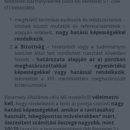
feltételek bármelyikének (lásd MI Rendelet 51. cikk
(1) bekezdés):
megfelelő technikai eszközök és módszertanok –
többek között mutatók és referenciaértékek –
alapján értékelt,
nagy hatású képességekkel
rendelkezik
;
a Bizottság
– hivatalból vagy a tudományos
testület által tett minősített riasztást követően
hozott –
határozata alapján az a) pontban
meghatározottakkal egyenértékű
képességekkel vagy hatással rendelkezik
,
tekintettel a XIII. mellékletben meghatározott
kritériumokra.
Valamely általános célú MI-modellről
vélelmezni
kell,
hogy rendelkezik a fenti a) pontja szerinti
nagy
hatású képességekkel,
amikor a tanításához
használt, lebegőpontos műveletekben* mért,
összesített számítási összege nagyobb, mint
10^25
(azaz tíz a huszonötödiken) (MI Rendelet 51.