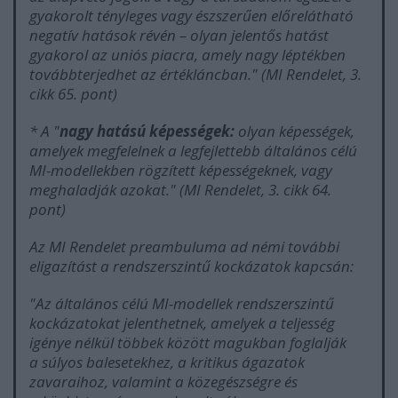
gyakorolt tényleges vagy észszerűen előrelátható
negatív hatások révén – olyan jelentős hatást
gyakorol az uniós piacra, amely nagy léptékben
továbbterjedhet az értékláncban.
" (MI Rendelet, 3.
cikk 65. pont)
* A "
nagy hatású képességek:
olyan képességek,
amelyek megfelelnek a legfejlettebb általános célú
MI-modellekben rögzített képességeknek, vagy
meghaladják azokat.
" (MI Rendelet, 3. cikk 64.
pont)
Az MI Rendelet preambuluma ad némi további
eligazítást a rendszerszintű kockázatok kapcsán:
"
Az általános célú MI-modellek rendszerszintű
kockázatokat jelenthetnek, amelyek a teljesség
igénye nélkül többek között magukban foglalják
a súlyos balesetekhez, a kritikus ágazatok
zavaraihoz, valamint a közegészségre és