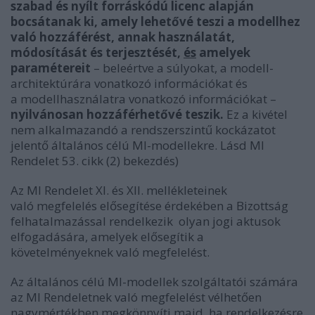
szabad és nyílt forráskódú licenc alapján
bocsátanak ki, amely lehetővé teszi a modellhez
való hozzáférést, annak használatát,
módosítását és terjesztését,
és
amelyek
paramétereit
– beleértve a súlyokat, a modell-
architektúrára vonatkozó információkat és
a modellhasználatra vonatkozó információkat –
nyilvánosan hozzáférhetővé teszik.
Ez a kivétel
nem alkalmazandó a rendszerszintű kockázatot
jelentő általános célú MI-modellekre. Lásd MI
Rendelet 53. cikk (2) bekezdés
)
Az MI Rendelet XI. és XII. mellékleteinek
való
megfelelés elősegítése érdekében a Bizottság
felhatalmazással rendelkezik olyan jogi aktusok
elfogadására, amelyek elősegítik a
követelményeknek való megfelelést.
Az általános célú MI-modellek szolgáltatói számára
az MI Rendeletnek való megfelelést vélhetően
nagymértékben megkönnyíti majd, ha rendelkezésre