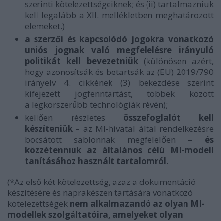
szerinti kötelezettségeiknek; és (ii) tartalmazniuk
kell legalább a XII. mellékletben meghatározott
elemeket.)
a szerzői és kapcsolódó jogokra vonatkozó
uniós jognak való megfelelésre irányuló
politikát kell bevezetniük
(különösen azért,
hogy azonosítsák és betartsák az (EU) 2019/790
irányelv 4. cikkének (3) bekezdése szerint
kifejezett jogfenntartást, többek között
a legkorszerűbb technológiák révén);
kellően részletes
összefoglalót kell
készíteniük
– az MI-hivatal által rendelkezésre
bocsátott sablonnak megfelelően –
és
közzétenniük az általános célú MI-modell
tanításához használt tartalomról
.
(*
Az első két kötelezettség, azaz a dokumentáció
készítésére és naprakészen tartására vonatkozó
kötelezettségek
nem alkalmazandó az olyan MI-
modellek szolgáltatóira, amelyeket olyan