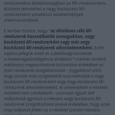
rendszerekre általánosságban az MI-rendszerekre,
különös tekintettel a nagy kockázatú MI-
rendszerekre vonatkozó követelmények
alkalmazandóak.
E körben fontos, hogy "
a
z általános célú MI-
rendszerek használhatók önmagukban, nagy
kockázatú MI-rendszerként vagy más nagy
kockázatú MI-rendszerek alkotóelemeiként.
Ezért
sajátos jellegük miatt és a felelősségi köröknek
a mesterségesintelligencia-értéklánc* mentén történő
méltányos megosztásának biztosítása érdekében az
ilyen rendszerek szolgáltatóinak – függetlenül attól,
hogy azokat más szolgáltatók használhatják-e nagy
kockázatú MI-rendszerként vagy nagy kockázatú MI-
rendszerek alkotóelemeként, és amennyiben e rendelet
másként nem rendelkezik – szorosan együtt kell
működniük egyrészt a releváns nagy kockázatú MI-
rendszerek szolgáltatóival annak érdekében, hogy azok
meg tudjanak felelni az e rendelet szerinti releváns