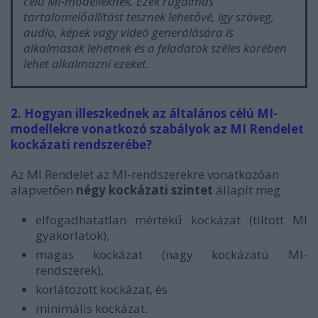
célú MI-modelleknek. Ezek rugalmas
tartalomelőállítást tesznek lehetővé, így szöveg,
audio, képek vagy videó generálására is
alkalmasak lehetnek és a feladatok széles körében
lehet alkalmazni ezeket.
2. Hogyan illeszkednek az általános célú MI-
modellekre vonatkozó szabályok az MI Rendelet
kockázati rendszerébe?
Az MI Rendelet az MI-rendszerekre vonatkozóan
alapvetően
négy kockázati szintet
állapít meg:
elfogadhatatlan mértékű kockázat (tiltott MI
gyakorlatok),
magas kockázat (nagy kockázatú MI-
rendszerek),
korlátozott kockázat, és
minimális kockázat.