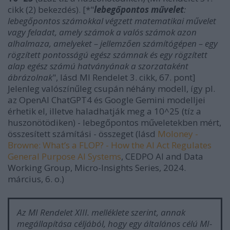
cikk (2) bekezdés). [*"
lebegőpontos művelet
:
lebegőpontos számokkal végzett matematikai művelet
vagy feladat, amely számok a valós számok azon
alhalmaza, amelyeket – jellemzően számítógépen – egy
rögzített pontosságú egész számnak és egy rögzített
alap egész számú hatványának a szorzataként
ábrázolnak
", lásd MI Rendelet 3. cikk, 67. pont]
Jelenleg valószínűleg csupán néhány modell, így pl.
az OpenAI ChatGPT4 és Google Gemini modelljei
érhetik el, illetve haladhatják meg a 10^25 (tíz a
huszonötödiken) - lebegőpontos műveletekben mért,
összesített számítási - összeget (lásd
Moloney -
Browne: What’s a FLOP? - How the AI Act Regulates
General Purpose AI Systems
, CEDPO AI and Data
Working Group, Micro-Insights Series, 2024.
március, 6. o.)
Az MI Rendelet XIII. melléklete szerint, annak
megállapítása céljából, hogy egy általános célú MI-