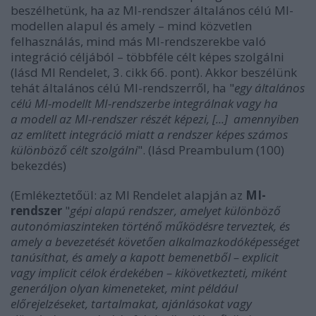
beszélhetünk, ha az MI-rendszer általános célú MI-
modellen alapul és amely – mind közvetlen
felhasználás, mind más MI-rendszerekbe való
integráció céljából – többféle célt képes szolgálni
(lásd MI Rendelet, 3. cikk 66. pont). Akkor beszélünk
tehát általános célú MI-rendszerről, ha "
egy általános
célú MI-modellt MI-rendszerbe integrálnak vagy ha
a modell az MI-rendszer részét képezi, [...] amennyiben
az említett integráció miatt a rendszer képes számos
különböző célt szolgálni
". (lásd Preambulum (100)
bekezdés)
(Emlékeztetőül: az MI Rendelet alapján az
MI-
rendszer
"
gépi alapú rendszer, amelyet különböző
autonómiaszinteken történő működésre terveztek, és
amely a bevezetését követően alkalmazkodóképességet
tanúsíthat, és amely a kapott bemenetből – explicit
vagy implicit célok érdekében – kikövetkezteti, miként
generáljon olyan kimeneteket, mint például
előrejelzéseket, tartalmakat, ajánlásokat vagy