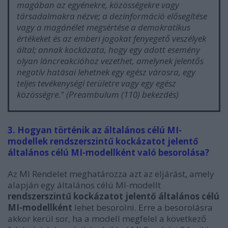
magában az egyénekre, közösségekre vagy
társadalmakra nézve; a dezinformáció elősegítése
vagy a magánélet megsértése a demokratikus
értékeket és az emberi jogokat fenyegető veszélyek
által; annak kockázata, hogy egy adott esemény
olyan láncreakcióhoz vezethet, amelynek jelentős
negatív hatásai lehetnek egy egész városra, egy
teljes tevékenységi területre vagy egy egész
közösségre.
" (Preambulum (110) bekezdés)
3. Hogyan történik az általános célú MI-
modellek rendszerszintű kockázatot jelentő
általános célú MI-modellként való besorolása?
Az MI Rendelet meghatározza azt az eljárást, amely
alapján egy általános célú MI-modellt
rendszerszintű kockázatot jelentő általános célú
MI-modellként
lehet besorolni. Erre a besorolásra
akkor kerül sor, ha a modell megfelel a következő