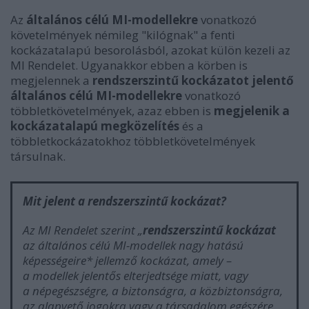
Az
általános célú MI-modellekre
vonatkozó
követelmények némileg "kilógnak" a fenti
kockázatalapú besorolásból, azokat külön kezeli az
MI Rendelet. Ugyanakkor ebben a körben is
megjelennek a
rendszerszintű kockázatot jelentő
általános célú MI-modellekre
vonatkozó
többletkövetelmények, azaz ebben is
megjelenik a
kockázatalapú megközelítés
és a
többletkockázatokhoz többletkövetelmények
társulnak.
Mit jelent a rendszerszintű kockázat?
Az MI Rendelet szerint „
rendszerszintű kockázat
az általános célú MI-modellek nagy hatású
képességeire* jellemző kockázat, amely –
a modellek jelentős elterjedtsége miatt, vagy
a népegészségre, a biztonságra, a közbiztonságra,
az alapvető jogokra vagy a társadalom egészére