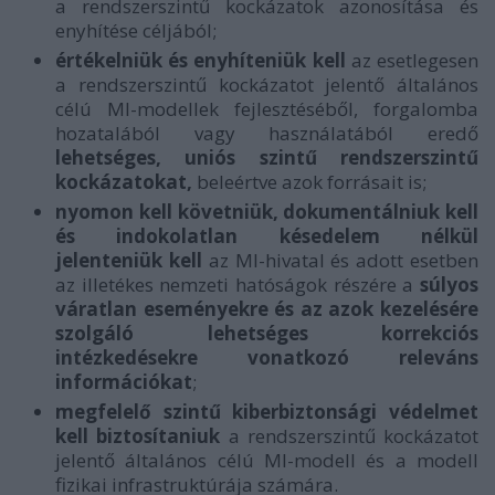
a rendszerszintű kockázatok azonosítása és
enyhítése céljából;
értékelniük és enyhíteniük kell
az esetlegesen
a rendszerszintű kockázatot jelentő általános
célú MI-modellek fejlesztéséből, forgalomba
hozatalából vagy használatából eredő
lehetséges, uniós szintű rendszerszintű
kockázatokat,
beleértve azok forrásait is;
nyomon kell követniük, dokumentálniuk kell
és indokolatlan késedelem nélkül
jelenteniük kell
az MI-hivatal és adott esetben
az illetékes nemzeti hatóságok részére a
súlyos
váratlan eseményekre és az azok kezelésére
szolgáló lehetséges korrekciós
intézkedésekre vonatkozó releváns
információkat
;
megfelelő szintű kiberbiztonsági védelmet
kell biztosítaniuk
a rendszerszintű kockázatot
jelentő általános célú MI-modell és a modell
fizikai infrastruktúrája számára.