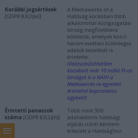
Korábbi jogsértések
A Mediaworks-öt a
[GDPR 83(2)(e)]
Hatóság korábban több
alkalommal közigazgatási
bírság megfizetésére
kötelezte, amelyek közül
három esetben különleges
adatok kezelését is
érintette.
(Valószínűsíthetően
kiszabott már 10 millió Ft-os
bírságot is a NAIH a
Mediaworks-re egyetlen
érintettel kapcsolatos
ügyben!)
Érintetti panaszok
Több mint 300
száma
[GDPR 83(2)(h)]
adatvédelmi hatósági
eljárás iránti kérelem
érkezett a Hatósághoz.
In English