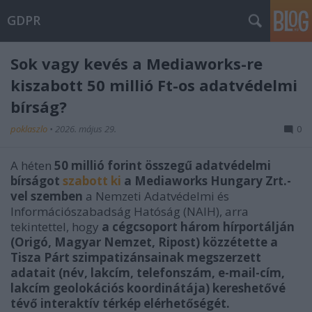
GDPR
Sok vagy kevés a Mediaworks-re
kiszabott 50 millió Ft-os adatvédelmi
bírság?
poklaszlo
•
2026. május 29.
0
A héten
50 millió forint összegű adatvédelmi
bírságot
szabott ki
a Mediaworks Hungary Zrt.-
vel szemben
a Nemzeti Adatvédelmi és
Információszabadság Hatóság (NAIH), arra
tekintettel, hogy
a cégcsoport három hírportálján
(Origó, Magyar Nemzet, Ripost) közzétette a
Tisza Párt szimpatizánsainak megszerzett
adatait (név, lakcím, telefonszám, e-mail-cím,
lakcím geolokációs koordinátája) kereshetővé
tévő interaktív térkép elérhetőségét.