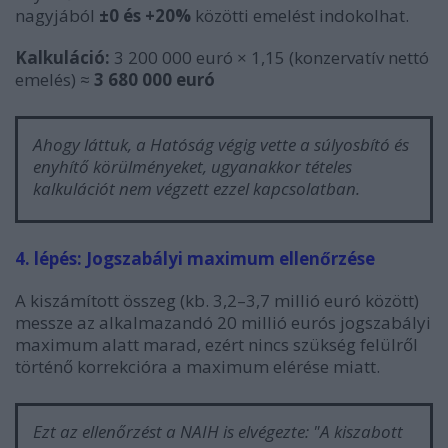
nagyjából
±0 és +20%
közötti emelést indokolhat.
Kalkuláció:
3 200 000 euró × 1,15 (konzervatív nettó
emelés) ≈
3 680 000 euró
Ahogy láttuk, a Hatóság végig vette a súlyosbító és
enyhítő körülményeket, ugyanakkor tételes
kalkulációt nem végzett ezzel kapcsolatban.
4. lépés: Jogszabályi maximum ellenőrzése
A kiszámított összeg (kb. 3,2–3,7 millió euró között)
messze az alkalmazandó 20 millió eurós jogszabályi
maximum alatt marad, ezért nincs szükség felülről
történő korrekcióra a maximum elérése miatt.
Ezt az ellenőrzést a NAIH is elvégezte: "
A kiszabott