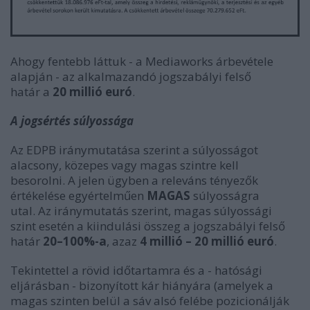
Ahogy fentebb láttuk - a Mediaworks árbevétele
alapján - az alkalmazandó jogszabályi felső
határ
a
20 millió euró
.
A jogsértés súlyossága
Az EDPB iránymutatása szerint a súlyosságot
alacsony, közepes vagy magas szintre kell
besorolni.
A jelen ügyben a releváns tényezők
értékelése egyértelműen
MAGAS
súlyosságra
utal. Az iránymutatás szerint, magas súlyossági
szint esetén a kiindulási összeg a jogszabályi felső
határ
20–100%-a
, azaz
4 millió – 20 millió euró
.
Tekintettel a rövid időtartamra és a - hatósági
eljárásban - bizonyított kár hiányára (amelyek a
magas szinten belül a sáv alsó felébe pozicionálják