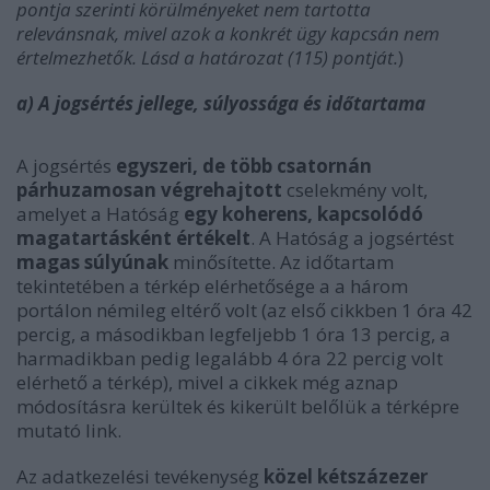
pontja szerinti körülményeket nem tartotta
relevánsnak, mivel azok a konkrét ügy kapcsán nem
értelmezhetők. Lásd a határozat (115) pontját.
)
a) A jogsértés jellege, súlyossága és időtartama
A jogsértés
egyszeri, de több csatornán
párhuzamosan végrehajtott
cselekmény volt,
amelyet a Hatóság
egy koherens, kapcsolódó
magatartásként értékelt
. A Hatóság a jogsértést
magas súlyúnak
minősítette. Az időtartam
tekintetében a térkép elérhetősége a a három
portálon némileg eltérő volt (az első cikkben 1 óra 42
percig, a másodikban legfeljebb 1 óra 13 percig, a
harmadikban pedig legalább 4 óra 22 percig volt
elérhető a térkép), mivel a cikkek még aznap
módosításra kerültek és kikerült belőlük a térképre
mutató link.
Az adatkezelési tevékenység
közel kétszázezer