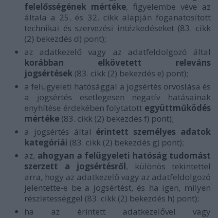
felelősségének mértéke
, figyelembe véve az
általa a 25. és 32. cikk alapján foganatosított
technikai és szervezési intézkedéseket (83. cikk
(2) bekezdés d) pont);
az adatkezelő vagy az adatfeldolgozó által
korábban elkövetett releváns
jogsértések
(83. cikk (2) bekezdés e) pont);
a felügyeleti hatósággal a jogsértés orvoslása és
a jogsértés esetlegesen negatív hatásainak
enyhítése érdekében folytatott
együttműködés
mértéke
(83. cikk (2) bekezdés f) pont);
a jogsértés által
érintett személyes adatok
kategóriái
(83. cikk (2) bekezdés g) pont);
az,
ahogyan a felügyeleti hatóság tudomást
szerzett a jogsértésről
, különös tekintettel
arra, hogy az adatkezelő vagy az adatfeldolgozó
jelentette-e be a jogsértést, és ha igen, milyen
részletességgel (83. cikk (2) bekezdés h) pont);
ha az érintett adatkezelővel vagy