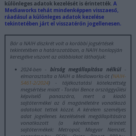
különleges adatok kezelését is érintették
.
A
Mediaworks tehát mindenképpen visszaeső,
ráadásul a különleges adatok kezelése
tekintetében járt el visszatérőn jogellenesen.
Bár a NAIH diszkrét volt a korábbi jogsértések
tekintetében a határozatában, a NAIH honlapján
keresgélve viszont az alábbiakat láthatjuk:
2024-ben -
bírság megállapítása nélkül
-
elmarasztalta a NAIH a Mediaworks-öt (
NAIH-
5461-2/2024
) - tájékoztatási kötelezettség
megsértése miatt - Tordai Bence országgyűlési
képviselő panaszára, mert a kiadó
sajtótermékei az ő magánéletére vonatkozó
adatokat tettek közzé. A kérelem személyes
adat jogellenes kezelésének megállapítására
vonatkozott (a kérelemben érintett
sajtótermékek: Metropol, Magyar Nemzet,