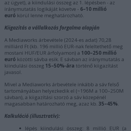
az ügyet), a kiindulási összeg az 1. lépésben - az
iránymutatás logikáját követve -
6–10 millió
euró
körül lenne meghatározható.
Kiigazítás a vállalkozás forgalma alapján
A Mediaworks árbevétele (2024-es adat) 70,28
milliárd Ft (kb. 196 millió EUR-nak feleltethető meg
mostani HUF/EUR árfolyamon) a
100–250 millió
euró
közötti sávba esik.
E sávban az iránymutatás a
kiindulási összeg
15–50%-ára
történő kiigazítást
javasol.
Mivel a Mediaworks árbevétele inkább a sáv felső
tartományában helyezkedik el (~196M a 100–250M
sávban), a kiigazítási szorzó a sáv közepénél
magasabban határozható meg, azaz kb.
35–45%
.
Kalkuláció (illusztratív):
lépés kiindulási összeg: 8 millió EUR (a