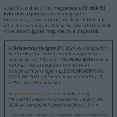
A GDPR 6. cikk és 9. cikk megsértése a
83. cikk (5)
bekezdés a) pontja
szerinti magasabb
bírságkategóriába tartozik, amelynek felső határa
20 millió euró vagy a vállalkozás éves árbevételének
4%-a, attól függően, hogy melyik a magasabb.
A
Mediaworks Hungary Zrt.
2024. évi konszolidált
nettó árbevétele - a határozatban rögzítettek
alapján (lásd (117) pont) -
70.279.652.000 Ft
volt. A
GDPR 83. cikk (5) bekezdése szerinti 4%-os
bírságmaximum alapján ez
2.811.186.080 Ft
(kb.
7,85 millió EUR), ami alatta marad a statikus 20
millió eurós felső határnak.
A
nyilvánosan elérhető
beszámoló szerint
("
Kiegészítő melléklet a Mediaworks Hungary Zrt.
2024. évi konszolidált beszámolójához
", 9. o.) :