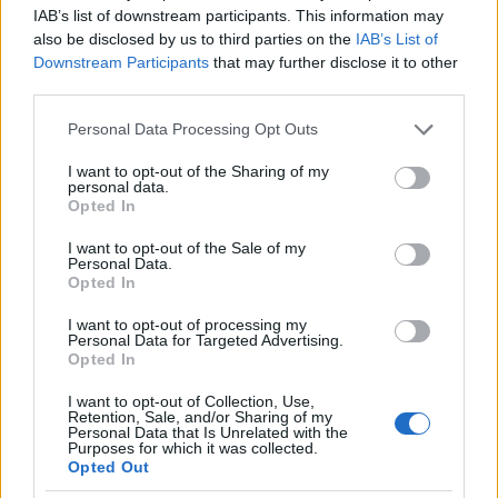
IAB’s list of downstream participants. This information may
f) Az együttműködés mértéke
also be disclosed by us to third parties on the
IAB’s List of
Downstream Participants
that may further disclose it to other
A Hatóság ezt a szempontot semleges
third parties.
körülményként értékelte, mivel ez az együttműködés
Please note that this website/app uses one or more Google
mértéke nem haladta meg a jogszabályokban
Personal Data Processing Opt Outs
services and may gather and store information including but
foglalt kötelezettségeket. (Lásd határozat (112)
not limited to your visit or usage behaviour. You may click to
I want to opt-out of the Sharing of my
pont.)
personal data.
grant or deny consent to Google and its third-party tags to
Opted In
use your data for below specified purposes in below Google
g) Érintett személyes adatok kategóriái
consent section.
I want to opt-out of the Sale of my
Personal Data.
A jogsértések
magas súlyosságát
támasztotta alá -
Opted In
ahogy azt a Hatóság is megállapította -, hogy a
jogsértések az érintettek magánszférára vonatkozó
I want to opt-out of processing my
Personal Data for Targeted Advertising.
személyes adataira (név, e-mail cím, telefonszám,
Opted In
lakcím, lakcím geolokációs koordinátája), valamint
politikai véleményre utaló különleges adatukra
I want to opt-out of Collection, Use,
terjedt ki (lásd határozat (104) pontja.). A politikai
Retention, Sale, and/or Sharing of my
Personal Data that Is Unrelated with the
vélemény kapcsán rögzíti a NAIH (lásd határozat
Purposes for which it was collected.
(104) pont, kiemelések tőlem), hogy
Opted Out