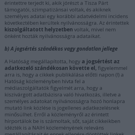
érintettre terjedt ki, akik jórészt a Tisza Párt
támogatói, szimpatizánsai voltak, és akiknek
személyes adatai egy korábbi adatvédelmi incidens
következtében kerültek nyilvánosságra. Az érintettek
kiszolgáltatott helyzetben
voltak, mivel nem
önként hozták nyilvánosságra adataikat.
b) A jogsértés szándékos vagy gondatlan jellege
A Hatóság megállapította, hogy
a jogsértést az
adatkezelő szándékosan követte el,
figyelemmel
arra is, hogy a cikkek publikálása előtti napon (!) a
Hatóság közleményben hívta fel a
médiaszolgáltatók figyelmét arra, hogy a
kiszivárgott adatbázisra való hivatkozás, illetve a
személyes adatokat nyilvánosságra hozó honlapra
mutató link közlése is jogellenes adatkezelésnek
minősülhet. Erről a közleményről az érintett
hírportálok be is számoltak, sőt, saját cikkeikben
idézték is a NAIH közleményének releváns
megállapításait és ennek ellenére döntöttek linkek