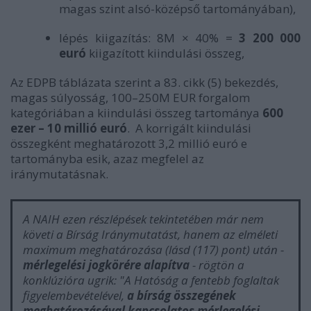
magas szint alsó-középső tartományában),
lépés kiigazítás: 8M × 40% =
3 200 000
euró
kiigazított kiindulási összeg,
Az EDPB táblázata szerint a 83. cikk (5) bekezdés,
magas súlyosság, 100–250M EUR forgalom
kategóriában a kiindulási összeg tartománya
600
ezer – 10 millió euró
.
A korrigált kiindulási
összegként meghatározott 3,2 millió euró e
tartományba esik, azaz megfelel az
iránymutatásnak.
A NAIH ezen részlépések tekintetében már nem
követi a Bírság Iránymutatást, hanem az elméleti
maximum meghatározása (lásd (117) pont) után -
mérlegelési jogkörére alapítva
- rögtön a
konklúzióra ugrik: "
A Hatóság a fentebb foglaltak
figyelembevételével,
a bírság összegének
meghatározásával kapcsolatos mérlegelési