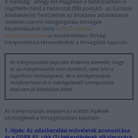
A Hatóság - ahogy ezt magában a határozatban is
rögzítette (lásd a határozat (98) pontját) - az Európai
Adatvédelmi Testületnek az általános adatvédelmi
rendelet szerinti közigazgatási bírságok
kiszámításáról szóló
4/2022. számú
iránymutatására
(a továbbiakban: Bírság
Iránymutatás) támaszkodott a bírságolás kapcsán.
Az iránymutatás kapcsán érdemes kiemelni, hogy
ez az iránymutatás nem kötelező, nem köti a
tagállami hatóságokat, de a bírságkiszabás
módszertana és a mérlegelendő szempontok
kapcsán jó kiindulást jelent.
Az iránymutatás alapján az alábbi lépések
szükségesek a bírságkiszabás kapcsán:
1. lépés: Az adatkezelési műveletek azonosítása
és a GDPR 83. cikk (3) bekezdésének alkalmazása