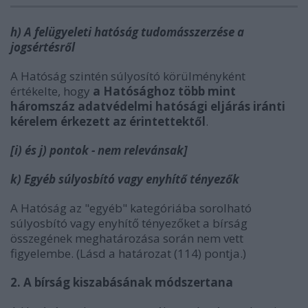
h) A felügyeleti hatóság tudomásszerzése a
jogsértésről
A Hatóság szintén súlyosító körülményként
értékelte, hogy
a Hatósághoz több mint
háromszáz adatvédelmi hatósági eljárás iránti
kérelem érkezett az érintettektől
.
[i) és j) pontok - nem relevánsak]
k) Egyéb súlyosbító vagy enyhítő tényezők
A Hatóság az "egyéb" kategóriába sorolható
súlyosbító vagy enyhítő tényezőket a bírság
összegének meghatározása során nem vett
figyelembe. (Lásd a határozat (114) pontja.)
2. A bírság kiszabásának módszertana