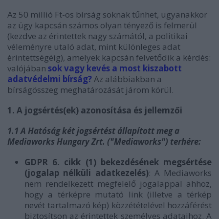
Az 50 millió Ft-os bírság soknak tűnhet, ugyanakkor
az ügy kapcsán számos olyan tényező is felmerül
(kezdve az érintettek nagy számától, a politikai
véleményre utaló adat, mint különleges adat
érintettségéig), amelyek kapcsán felvetődik a kérdés:
valójában
sok vagy kevés a most kiszabott
adatvédelmi bírság?
Az alábbiakban a
bírságösszeg meghatározását járom körül.
1. A jogsértés(ek) azonosítása és jellemzői
1.1 A Hatóság két jogsértést állapított meg a
Mediaworks Hungary Zrt. ("Mediaworks") terhére:
GDPR 6. cikk (1) bekezdésének megsértése
(jogalap nélküli adatkezelés)
: A Mediaworks
nem rendelkezett megfelelő jogalappal ahhoz,
hogy a térképre mutató link (illetve a térkép
nevét tartalmazó kép) közzétételével hozzáférést
biztosítson az érintettek személyes adataihoz. A