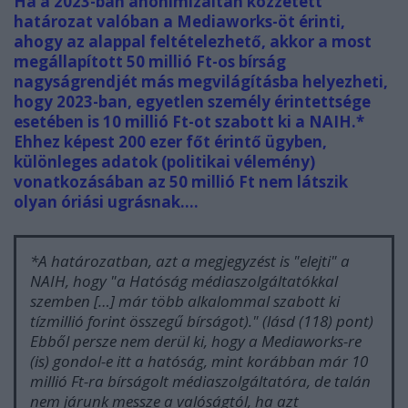
Ha a 2023-ban anonimizáltan közzétett
határozat valóban a Mediaworks-öt érinti,
ahogy az alappal feltételezhető, akkor a most
megállapított 50 millió Ft-os bírság
nagyságrendjét más megvilágításba helyezheti,
hogy 2023-ban, egyetlen személy érintettsége
esetében is 10 millió Ft-ot szabott ki a NAIH.*
Ehhez képest 200 ezer főt érintő ügyben,
különleges adatok (politikai vélemény)
vonatkozásában az 50 millió Ft nem látszik
olyan óriási ugrásnak....
*A határozatban, azt a megjegyzést is "elejti" a
NAIH, hogy "
a Hatóság médiaszolgáltatókkal
szemben […] már több alkalommal szabott ki
tízmillió forint összegű bírságot).
" (lásd (118) pont)
Ebből persze nem derül ki, hogy a Mediaworks-re
(is) gondol-e itt a hatóság, mint korábban már 10
millió Ft-ra bírságolt médiaszolgáltatóra, de talán
nem járunk messze a valóságtól, ha azt