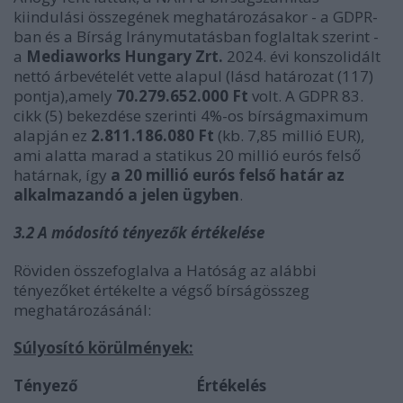
kiindulási összegének meghatározásakor - a GDPR-
ban és a Bírság Iránymutatásban foglaltak szerint -
a
Mediaworks Hungary Zrt.
2024. évi konszolidált
nettó árbevételét vette alapul (lásd határozat (117)
pontja),amely
70.279.652.000 Ft
volt. A GDPR 83.
cikk (5) bekezdése szerinti 4%-os bírságmaximum
alapján ez
2.811.186.080 Ft
(kb. 7,85 millió EUR),
ami alatta marad a statikus 20 millió eurós felső
határnak, így
a 20 millió eurós felső határ az
alkalmazandó a jelen ügyben
.
3.2 A módosító tényezők értékelése
Röviden összefoglalva a Hatóság az alábbi
tényezőket értékelte a végső bírságösszeg
meghatározásánál:
Súlyosító körülmények:
Tényező
Értékelés