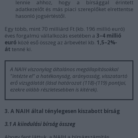
lennie ahhoz, hogy a bírsággal érintett
adatkezelőt és más piaci szereplőket elrettentse
hasonló jogsértéstől.
Egy több, mint 70 milliárd Ft (kb. 196 millió euró)
éves forgalmú vállalkozás esetében a
3–4 millió
euró
közé eső
összeg az árbevétel kb.
1,5–2%-
át
tenné ki.
A NAIH viszonylag általános megállapításokkal
"intézte el" a hatékonyság, arányosság, visszatartó
erő vizsgálatát (lásd határozat (118)-(119) pontjai,
ezekre alább részletesebben is kitérek).
3. A NAIH által ténylegesen kiszabott bírság
3.1 A kiindulási bírság összeg
Ahogy fent láttuk, a NAIH a bírságszámítás