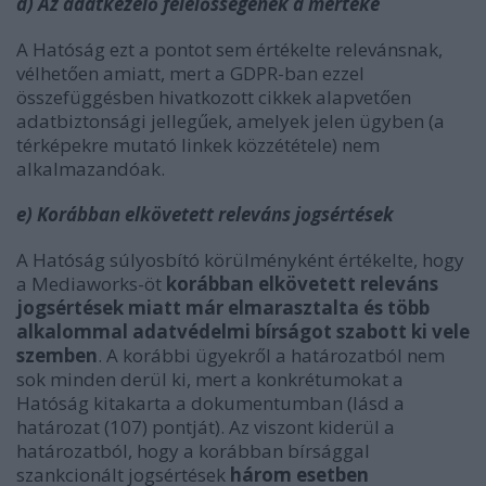
d) Az adatkezelő felelősségének a mértéke
A Hatóság ezt a pontot sem értékelte relevánsnak,
vélhetően amiatt, mert a GDPR-ban ezzel
összefüggésben hivatkozott cikkek alapvetően
adatbiztonsági jellegűek, amelyek jelen ügyben (a
térképekre mutató linkek közzététele) nem
alkalmazandóak.
e) Korábban elkövetett releváns jogsértések
A Hatóság súlyosbító körülményként értékelte, hogy
a Mediaworks-öt
korábban elkövetett releváns
jogsértések miatt már elmarasztalta és több
alkalommal adatvédelmi bírságot szabott ki vele
szemben
. A korábbi ügyekről a határozatból nem
sok minden derül ki, mert a konkrétumokat a
Hatóság kitakarta a dokumentumban (lásd a
határozat (107) pontját). Az viszont kiderül a
határozatból, hogy a korábban bírsággal
szankcionált jogsértések
három esetben