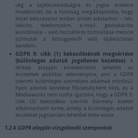
cég a sajtószabadságra és jogos érdekre
hivatkozott, de a Hatóság megállapította, hogy
közel kétszázezer ember privát adataihoz – név,
lakcím, telefonszám, e-mail, geolokációs
koordináta – való hozzáférés biztosítása messze
túlmutat a közügyekről való tájékoztatás
keretein.
GDPR 9. cikk (1) bekezdésének megsértése
(különleges adatok jogellenes kezelése)
: A
térkép alapján következtetni lehetett az
érintettek politikai véleményére, ami a GDPR
szerinti különleges személyes adatnak minősül.
Ilyen adatok kezelése főszabályként tilos, és a
Mediaworks nem tudta igazolni, hogy a GDPR 9.
cikk (2) bekezdése szerinti bármely kivétel
alkalmazható lenne, amely a különleges adatok
kezelését jogszerűen lehetővé tette volna.
1.2 A GDPR alapján vizsgálandó szempontok