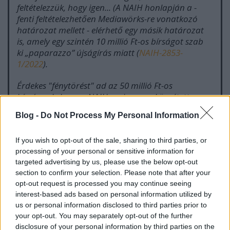
feltételezzük, hogy igen... (A NAIH honlapján a -
fenti feltételezhetően Mediawörks-re vonatkozó
határozat mellett - elérhető egy másik határozat
is, amely egy szintén 10 millió Ft-os bírságot szab
ki „paparazzo” újságírás miatt (
NAIH-2853-
1/2022
).
Érdekes "fénytörést" ad az 50 millió Ft-os
bírságnak, hogy a NAIH mai napon közzétett
határozata (
NAIH-359-10/2026
), amelyben a
Blog -
Do Not Process My Personal Information
Hatóság szintén a GDPR 6. cikk (1) bekezdés f)
pontjának és 9. cikk (1) bekezdésének a megsértését
If you wish to opt-out of the sale, sharing to third parties, or
(azaz szintén különleges adat jogalap nélküli
processing of your personal or sensitive information for
kezeléséről volt szó) állapította meg, egyetlen
targeted advertising by us, please use the below opt-out
személlyel szemben,
25 millió Ft-os bírságot szab
section to confirm your selection. Please note that after your
ki
a Blikk Kft-vel szemben. Ez még inkább aláhúzza,
opt-out request is processed you may continue seeing
hogy 200 ezer fő különleges adatának a jogellenes
interest-based ads based on personal information utilized by
kezelése (még ha ez csupán egy link közzétételét
us or personal information disclosed to third parties prior to
jelentette) nagyságrendekkel nagyobb lépték.
your opt-out. You may separately opt-out of the further
disclosure of your personal information by third parties on the