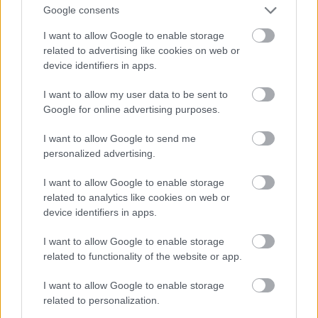
Google consents
I want to allow Google to enable storage
Utóbbi adat az általános adatvédelmi
related to advertising like cookies on web or
rendelet 9. cikk (1) bekezdése alapján
device identifiers in apps.
különleges személyes adatnak minősül,
I want to allow my user data to be sent to
ezért annak kezelése magasabb kockázattal
Google for online advertising purposes.
jár az érintettek számára.
Az érintettek
magánszférára vonatkozó adatainak –
I want to allow Google to send me
personalized advertising.
különösen a lakcímüknek és a lakcímükre
vonatkozó helymeghatározó adatoknak –,
I want to allow Google to enable storage
valamint a politikai véleményükre utaló
related to analytics like cookies on web or
device identifiers in apps.
adataiknak a terjesztése ugyanis
figyelembe véve a Cikkek közzététele
I want to allow Google to enable storage
időpontjában – az országos parlamenti
related to functionality of the website or app.
választások előtt öt hónappal – fennálló
I want to allow Google to enable storage
erőteljes politikai polarizációt számos
related to personalization.
potenciális negatív következménnyel