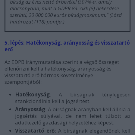
bírság az éves nettó árbevétel 0,07%-a, amely
alacsonyabb, mint a GDPR 83. cikk (5) bekezdése
szerinti, 20 000 000 eurós bírságmaximum.
" (Lásd
határozat (118) pontja.)
5. lépés: Hatékonyság, arányosság és visszatartó
erő
Az EDPB iránymutatása szerint a végső összeget
ellenőrizni kell a hatékonyság, arányosság és
visszatartó erő hármas követelménye
szempontjából:
Hatékonyság
: A bírságnak ténylegesen
szankcionálnia kell a jogsértést.
Arányosság
: A bírságnak arányban kell állnia a
jogsértés súlyával, de nem lehet túlzott az
adatkezelő gazdasági helyzetéhez képest.
Visszatartó erő
: A bírságnak elegendőnek kell