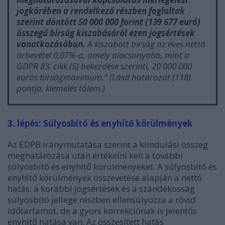
jogkörében a rendelkező részben foglaltak
szerint döntött 50 000 000 forint (139 677 euró)
összegű bírság kiszabásáról ezen jogsértések
vonatkozásában.
A kiszabott bírság az éves nettó
árbevétel 0,07%-a, amely alacsonyabb, mint a
GDPR 83. cikk (5) bekezdése szerinti, 20 000 000
eurós bírságmaximum.
" (Lásd határozat (118)
pontja, kiemelés tőlem.)
3. lépés: Súlyosbító és enyhítő körülmények
Az EDPB iránymutatása szerint a kiindulási összeg
meghatározása után értékelni kell a további
súlyosbító és enyhítő körülményeket.
A súlyosbító és
enyhítő körülmények összevetése alapján a nettó
hatás: a korábbi jogsértések és a szándékosság
súlyosbító jellege részben ellensúlyozza a rövid
időtartamot, de a gyors korrekciónak is jelentős
enyhítő hatása van. Az összesített hatás