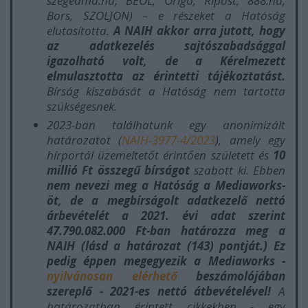
szegedma.hu, BEOL, Origo, Ripost, 888.hu,
Bors, SZOLJON) – e részeket a Hatóság
elutasította.
A NAIH akkor arra jutott, hogy
az adatkezelés sajtószabadsággal
igazolható volt, de a Kérelmezett
elmulasztotta az érintetti tájékoztatást.
Bírság kiszabását a Hatóság nem tartotta
szükségesnek.
2023-ban találhatunk egy anonimizált
határozatot (
NAIH-3977-4/2023
), amely egy
hírportál üzemeltetőt érintően született és
10
millió Ft összegű bírságot
szabott ki. Ebben
nem nevezi meg a Hatóság a Mediaworks-
öt, de a megbírságolt adatkezelő nettó
árbevételét a 2021. évi adat szerint
47.790.082.000 Ft-ban határozza meg a
NAIH (lásd a határozat (143) pontját.) Ez
pedig éppen megegyezik a Mediaworks -
nyilvánosan elérhető
beszámolójában
szereplő - 2021-es nettó átbevételével!
A
határozatban érintett cikkekben - egy