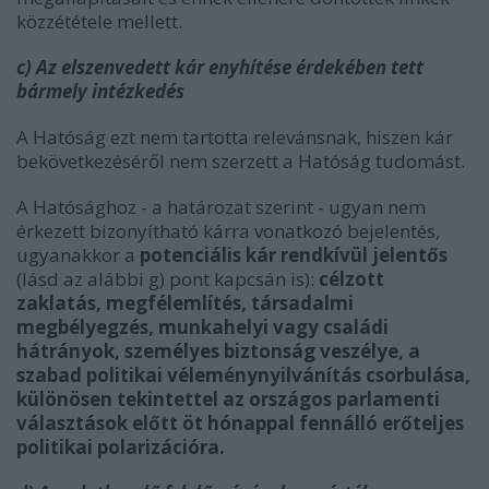
közzététele mellett.
c) Az elszenvedett kár enyhítése érdekében tett
bármely intézkedés
A Hatóság ezt nem tartotta relevánsnak, hiszen kár
bekövetkezéséről nem szerzett a Hatóság tudomást.
A Hatósághoz - a határozat szerint - ugyan nem
érkezett bizonyítható kárra vonatkozó bejelentés,
ugyanakkor a
potenciális kár rendkívül jelentős
(lásd az alábbi g) pont kapcsán is):
célzott
zaklatás, megfélemlítés, társadalmi
megbélyegzés, munkahelyi vagy családi
hátrányok, személyes biztonság veszélye, a
szabad politikai véleménynyilvánítás csorbulása,
különösen tekintettel az országos parlamenti
választások előtt öt hónappal fennálló erőteljes
politikai polarizációra.