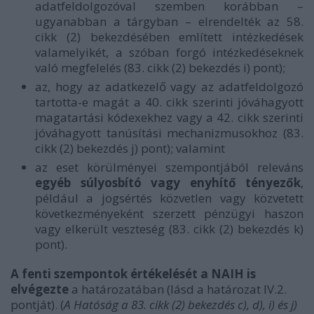
adatfeldolgozóval szemben korábban –
ugyanabban a tárgyban – elrendelték az 58.
cikk (2) bekezdésében említett intézkedések
valamelyikét, a szóban forgó intézkedéseknek
való megfelelés (83. cikk (2) bekezdés i) pont);
az, hogy az adatkezelő vagy az adatfeldolgozó
tartotta-e magát a 40. cikk szerinti jóváhagyott
magatartási kódexekhez vagy a 42. cikk szerinti
jóváhagyott tanúsítási mechanizmusokhoz (83.
cikk (2) bekezdés j) pont); valamint
az eset körülményei szempontjából releváns
egyéb súlyosbító vagy enyhítő tényezők
,
például a jogsértés közvetlen vagy közvetett
következményeként szerzett pénzügyi haszon
vagy elkerült veszteség (83. cikk (2) bekezdés k)
pont).
A fenti szempontok értékelését a NAIH is
elvégezte
a határozatában (lásd a határozat IV.2.
pontját). (
A Hatóság a 83. cikk (2) bekezdés c), d), i) és j)