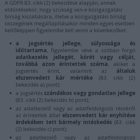
A GDPR 83. cikk (2) bekezdése alapján, annak
eldöntésekor, hogy szükség van-e közigazgatási
bírság kiszabására, illetve a közigazgatási bírság
összegének megállapításakor minden egyes esetben
kellőképpen figyelembe kell venni a következőket:
a jogsértés jellege, súlyossága és
időtartama
, figyelembe véve a szóban forgó
adatkezelés jellegét, körét vagy célját,
továbbá azon érintettek száma
, akiket a
jogsértés érint, valamint az
általuk
elszenvedett kár mértéke
(83. cikk (2)
bekezdés a) pont);
a jogsértés
szándékos vagy gondatlan jellege
(83. cikk (2) bekezdés b) pont);
az adatkezelő vagy az adatfeldolgozó részéről
az érintettek által
elszenvedett kár enyhítése
érdekében tett bármely intézkedés
(83. cikk
(2) bekezdés c) pont);
az adatkezelő vagy az adatfeldolgozó