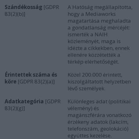
Szándékosság
[GDPR
A Hatóság megállapította,
83(2)(b)]
hogy a Mediaworks
magatartása meghaladta
a gondatlanság mércéjét:
ismerték a NAIH
közleményét, maga is
idézte a cikkekben, ennek
ellenére közzétették a
térkép elérhetőségét.
Érintettek száma és
Közel 200.000 érintett,
köre
[GDPR 83(2)(a)]
kiszolgáltatott helyzetben
lévő személyek.
Adatkategória
[GDPR
Különleges adat (politikai
83(2)(g)]
vélemény) és
magánszférára vonatkozó
érzékeny adatok (lakcím,
telefonszám, geolokáció)
együttes kezelése.