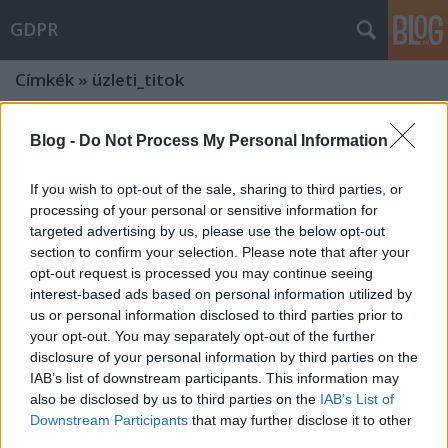
GDPR
Címkék
»
üzleti_titok
Újabb NAIH határozatok a
Blog -
Do Not Process My Personal Information
hozzáférési jog terjedelme kapcsán
If you wish to opt-out of the sale, sharing to third parties, or
poklaszlo
•
2020. június 29.
0
processing of your personal or sensitive information for
targeted advertising by us, please use the below opt-out
A közelmúltban a NAIH több olyan határozatot is
section to confirm your selection. Please note that after your
közzétett, amelyek segítséget nyújthatnak a
opt-out request is processed you may continue seeing
hozzáférési jog terjedelmének értelmezése kapcsán.
interest-based ads based on personal information utilized by
A gyakorlatban az adatkezelőknek számos esetben
us or personal information disclosed to third parties prior to
your opt-out. You may separately opt-out of the further
nehézséget jelenthet, hogy az érintetti kérelmek
disclosure of your personal information by third parties on the
gyakorlása kapcsán úgy tegyenek eleget az
IAB’s list of downstream participants. This information may
igényeknek, hogy…
also be disclosed by us to third parties on the
IAB’s List of
Downstream Participants
that may further disclose it to other
NAIH bírság: Adatkezelés jogos érdek
third parties.