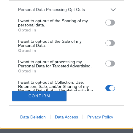
alapján a hozzájárulás visszavonását
Please note that this website/app uses one or more Google
Personal Data Processing Opt Outs
követően
services and may gather and store information including but
not limited to your visit or usage behaviour. You may click to
I want to opt-out of the Sharing of my
poklaszlo
•
2019. augusztus 05.
0
personal data.
grant or deny consent to Google and its third-party tags to
Opted In
use your data for below specified purposes in below Google
consent section.
Az Adatvédelmi Hatóság (NAIH) 1 millió Ft összegű
I want to opt-out of the Sale of my
Personal Data.
bírságot szabott ki júniusban az érintett törlésre
Opted In
vonatkozó kérelmének elutasítása és jogalap nélkül
történő adatkezelés, illetve a célhoz kötöttség és az
I want to opt-out of processing my
adattakarékosság elveinek megsértése miatt
Personal Data for Targeted Advertising.
Opted In
(NAIH/2019/2402). A határozat több tekintetben is…
I want to opt-out of Collection, Use,
Retention, Sale, and/or Sharing of my
Personal Data that Is Unrelated with the
Purposes for which it was collected.
CONFIRM
Opted Out
Google consents
Data Deletion
Data Access
Privacy Policy
SÜTI BEÁLLÍTÁSOK MÓDOSÍTÁSA
I want to allow Google to enable storage
related to advertising like cookies on web or