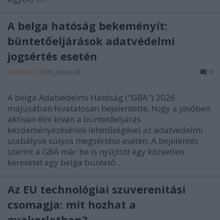
A belga hatóság bekeményít:
büntetőeljárások adatvédelmi
jogsértés esetén
poklaszlo
•
2026. június 08.
0
A belga Adatvédelmi Hatóság ("GBA") 2026
májusában hivatalosan bejelentette, hogy a jövőben
aktívan élni kíván a büntetőeljárás
kezdeményezésének lehetőségével az adatvédelmi
szabályok súlyos megsértése esetén. A bejelentés
szerint a GBA már be is nyújtott egy közvetlen
keresetet egy belga büntető…
Az EU technológiai szuverenitási
csomagja: mit hozhat a
gyakorlatban?