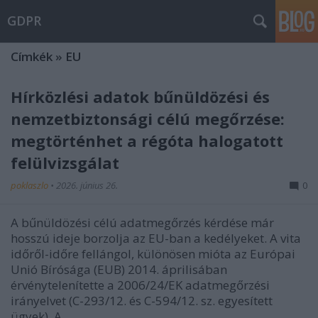
GDPR
Címkék
»
EU
Hírközlési adatok bűnüldözési és
nemzetbiztonsági célú megőrzése:
megtörténhet a régóta halogatott
felülvizsgálat
poklaszlo
•
2026. június 26.
0
A bűnüldözési célú adatmegőrzés kérdése már
hosszú ideje borzolja az EU-ban a kedélyeket. A vita
időről-időre fellángol, különösen mióta az Európai
Unió Bírósága (EUB) 2014. áprilisában
érvénytelenítette a 2006/24/EK adatmegőrzési
irányelvet (C-293/12. és C-594/12. sz. egyesített
ügyek). A…