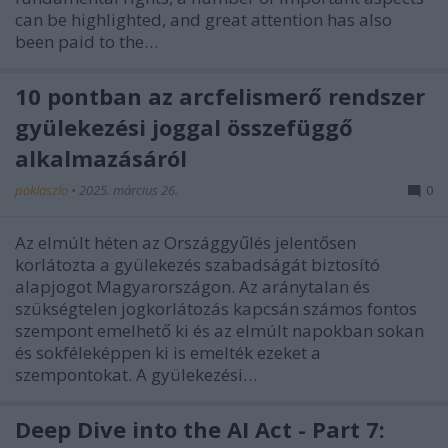
can be highlighted, and great attention has also
been paid to the…
10 pontban az arcfelismerő rendszer
gyülekezési joggal összefüggő
alkalmazásáról
poklaszlo
•
2025. március 26.
0
Az elmúlt héten az Országgyűlés jelentősen
korlátozta a gyülekezés szabadságát biztosító
alapjogot Magyarországon. Az aránytalan és
szükségtelen jogkorlátozás kapcsán számos fontos
szempont emelhető ki és az elmúlt napokban sokan
és sokféleképpen ki is emelték ezeket a
szempontokat. A gyülekezési…
Deep Dive into the AI Act - Part 7: