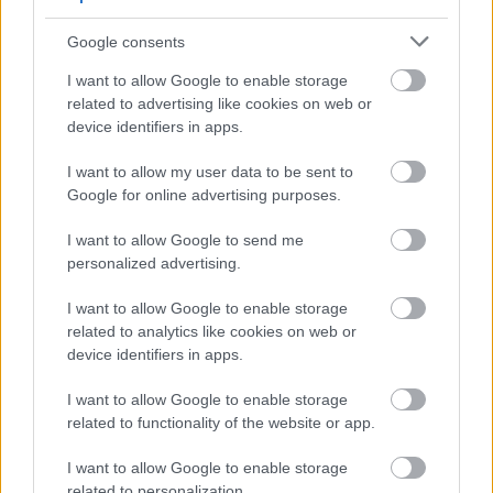
Simplifying the record-keeping
obligation of the GDPR
Google consents
poklaszlo
•
2025. május 22.
0
I want to allow Google to enable storage
related to advertising like cookies on web or
device identifiers in apps.
The European Commission has presented a Single
Market Strategy to create a more simple, seamless
I want to allow my user data to be sent to
and strong European market. As part of this
Google for online advertising purposes.
Strategy, a simplification package has also been
published and in addition to several other
I want to allow Google to send me
porposals, it also proposes simplifications to the
personalized advertising.
GDPR. The…
I want to allow Google to enable storage
related to analytics like cookies on web or
Javaslat a GDPR szerinti
device identifiers in apps.
nyilvántartási kötelezettség
I want to allow Google to enable storage
egyszerűsítésére
related to functionality of the website or app.
poklaszlo
•
2025. május 22.
0
I want to allow Google to enable storage
related to personalization.