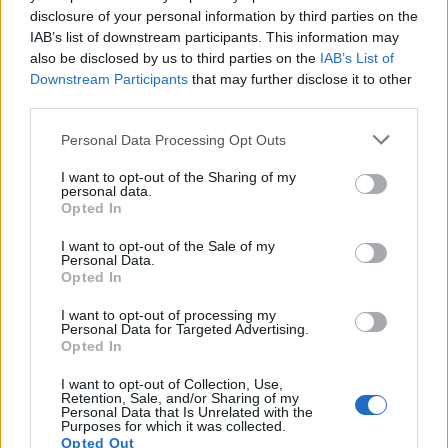
buen uso y la gobernanza de la inteligencia
disclosure of your personal information by third parties on the
artificial), amelynek célja az EU mesterséges
IAB’s list of downstream participants. This information may
intelligencia rendeletének (MI Rendelet)
also be disclosed by us to third parties on the
IAB’s List of
alkalmazásához…
Downstream Participants
that may further disclose it to other
third parties.
Új EU-s rendelet a GDPR határokon
Please note that this website/app uses one or more Google
Personal Data Processing Opt Outs
átnyúló ügyekben való
services and may gather and store information including but
not limited to your visit or usage behaviour. You may click to
I want to opt-out of the Sharing of my
alkalmazásáról
personal data.
grant or deny consent to Google and its third-party tags to
Opted In
poklaszlo
•
2025. december 22.
0
use your data for below specified purposes in below Google
consent section.
I want to opt-out of the Sale of my
Personal Data.
December 12-én megjelent az EU hivatalos lapjában
Opted In
a GDPR végrehajtására vonatkozó további eljárási
szabályok megállapításáról szóló rendelet
I want to opt-out of processing my
Personal Data for Targeted Advertising.
(2025/2518) . A rendelet célja, hogy a határokon
Opted In
átnyúló ügyekben részletes eljárási szabályokkal
gyorsítsa és egységesítse a GDPR végrehajtását,
I want to opt-out of Collection, Use,
Retention, Sale, and/or Sharing of my
különös…
Personal Data that Is Unrelated with the
Purposes for which it was collected.
Opted Out