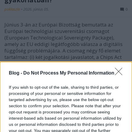
poklaszlo
•
2026. június 05.
0
Június 3-án az Európai Bizottság bemutatta az
Európai technológiai szuverenitási csomagot
(European Technological Sovereignty Package),
amely az EU eddigi legátfogóbb válasza a digitális
függőség problémájára. A csomag négy fő elemet
tartalmaz: (i) két jogalkotási javaslatot, a Chips Act
2.0-t…
Blog -
Do Not Process My Personal Information
Az MI Rendelet implementációja
Spanyolországban
If you wish to opt-out of the sale, sharing to third parties, or
processing of your personal or sensitive information for
poklaszlo
•
2026. június 04.
0
targeted advertising by us, please use the below opt-out
section to confirm your selection. Please note that after your
opt-out request is processed you may continue seeing
A spanyol kormány 2026. május 26-án fogadta el a
interest-based ads based on personal information utilized by
mesterséges intelligencia szabályozásáról szóló
us or personal information disclosed to third parties prior to
törvényjavaslatot (Proyecto de Ley Orgánica para el
your opt-out. You may separately opt-out of the further