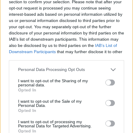
section to confirm your selection. Please note that after your
védelme
opt-out request is processed you may continue seeing
interest-based ads based on personal information utilized by
poklaszlo
•
2023. szeptember 22.
0
us or personal information disclosed to third parties prior to
your opt-out. You may separately opt-out of the further
A gyermekeket érintően megvalósuló adatkezelések
disclosure of your personal information by third parties on the
fokozott kockázatot jelenthetnek, hiszen a
IAB’s list of downstream participants. This information may
gyermekek, mint az adatkezelés érintettjei tipikusan
also be disclosed by us to third parties on the
IAB’s List of
kevésbé lehetnek azon információk birtokában,
Downstream Participants
that may further disclose it to other
amelyek az őket érintő adatkezelés esetleges
third parties.
kockázatainak felméréséhez és ezek kezeléséhez
Please note that this website/app uses one or more Google
szükségesek. Erre…
Personal Data Processing Opt Outs
services and may gather and store information including but
not limited to your visit or usage behaviour. You may click to
I want to opt-out of the Sharing of my
Adatkezelés az online szolgáltatások
personal data.
grant or deny consent to Google and its third-party tags to
Opted In
use your data for below specified purposes in below Google
nyújtása során
consent section.
I want to opt-out of the Sale of my
Fontos új hatósági iránymutatások
Personal Data.
Opted In
poklaszlo
•
2019. április 25.
0
I want to opt-out of processing my
Personal Data for Targeted Advertising.
Az online szolgáltatások mindennapi életünk részévé
Opted In