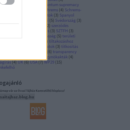
hibited AI practices
(
3
)
quantum supremacy
Rendelet
(
127
)
sajtó
(
3
)
Schrems
(
4
)
Schrems-
y
(
9
)
SME
(
4
)
sötét mintázatok
(
3
)
Spanyol
tóság
(
8
)
statisztika
(
4
)
süti
(
5
)
Svédország
(
3
)
eden
(
3
)
személyes adat
(
12
)
szerződés
jesítése
(
9
)
szoftverfejlesztés
(
3
)
SZTFH
(
3
)
jékoztatás
(
11
)
termékfelelősség
(
5
)
területi
tály
(
3
)
The Netherlands
(
3
)
tiltakozáshoz
ó jog
(
5
)
tiltott MI-gyakorlatok
(
3
)
titkosítás
transfers of personal data
(
6
)
transparency
tudományos kutatás
(
3
)
ügynökakták
(
4
)
ágírás
(
4
)
UK
(
6
)
USA
(
7
)
WP29
(
15
)
mkefelhő
ogajánló
árnap vár az Ócsai Tájház Kamratöltő kispiaca!
saitajhaz.blog.hu