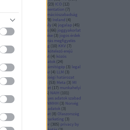
ngarian DPA
(
19
)
Hungary
(
23
)
ICO
(
12
)
pact assessment
(
4
)
implementation
(
7
)
formációbiztonság
(
6
)
információszabadság
Infotv
(
10
)
iránymutatás
(
78
)
Ireland
(
4
)
rszág
(
9
)
Ír Hatóság
(
13
)
Italy
(
4
)
jogalap
(
45
)
galkalmazás
(
16
)
jogalkotás
(
66
)
joggyakorlat
)
jogi kötelezettség teljesítése
(
3
)
jogos érdek
)
joint controllers
(
3
)
kamerás megfigyelés
)
képmás
(
3
)
kiberbiztonság
(
10
)
KKV
(
7
)
ckázat
(
3
)
koronavírus
(
12
)
kötelező erejű
lalati szabályok
(
3
)
közadat
(
4
)
közös
atkezelés
(
8
)
különleges adatok
(
24
)
antumfölény
(
3
)
kvantumszámítógép
(
3
)
legal
sis
(
6
)
legislation
(
9
)
levéltár
(
4
)
LLM
(
3
)
gyarország
(
111
)
megfelelőségi határozat
)
mesterséges intelligencia
(
53
)
Meta
(
3
)
MI
)
MI-rendszer
(
8
)
MI Rendelet
(
17
)
munkahelyi
atkezelés
(
16
)
munkaügy
(
5
)
NAIH
(
101
)
metország
(
21
)
nem személyes adatok szabad
amlása
(
3
)
NIS Irányelv
(
6
)
NMHH
(
3
)
Norvég
tóság
(
4
)
nyílt hozzáférésű adatok
(
3
)
ilvántartás
(
4
)
okiratmásolat
(
8
)
Olaszország
Olasz Hatóság
(
6
)
online marketing
(
3
)
ntosság
(
3
)
portfolioblogger
(
305
)
privacy by
sign and default
(
7
)
profilalkotás
(
3
)