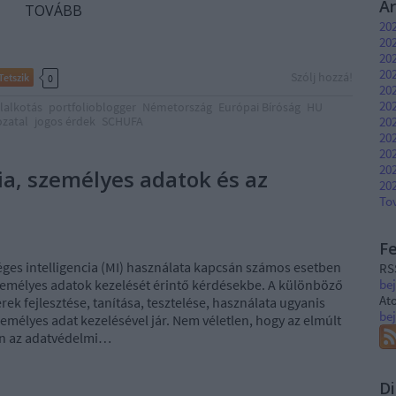
A
TOVÁBB
202
202
20
202
Szólj hozzá!
Tetszik
0
202
20
ilalkotás
portfolioblogger
Németország
Európai Bíróság
HU
zatal
jogos érdek
SCHUFA
20
20
20
202
ia, személyes adatok és az
202
To
F
ges intelligencia (MI) használata kapcsán számos esetben
RS
emélyes adatok kezelését érintő kérdésekbe. A különböző
be
At
rek fejlesztése, tanítása, tesztelése, használata ugyanis
be
emélyes adat kezelésével jár. Nem véletlen, hogy az elmúlt
n az adatvédelmi…
Di