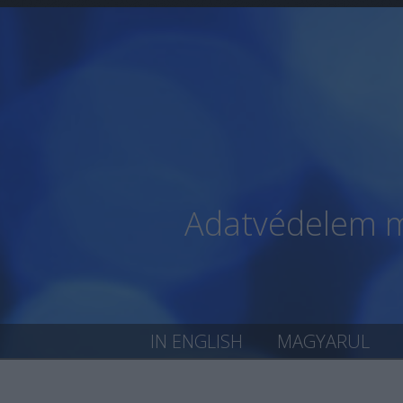
Adatvédelem mi
IN ENGLISH
MAGYARUL