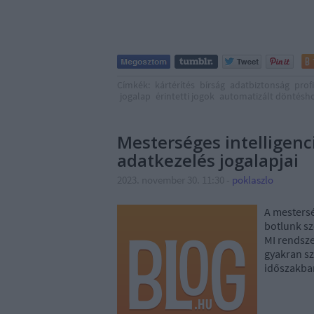
Címkék:
kártérítés
bírság
adatbiztonság
prof
jogalap
érintetti jogok
automatizált döntésho
Mesterséges intelligenc
adatkezelés jogalapjai
2023. november 30. 11:30
-
poklaszlo
A mestersé
botlunk sz
MI rendsze
gyakran sz
időszakba