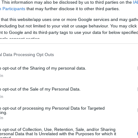
mi szabályoknak megfelelően járjon el az…
. This information may also be disclosed by us to third parties on the
IA
ga
Participants
that may further disclose it to other third parties.
Dig
di
 that this website/app uses one or more Google services and may gath
(
5
)
eg
including but not limited to your visit or usage behaviour. You may click 
Eg
 to Google and its third-party tags to use your data for below specifi
me
ogle consent section.
el
el
EN
l Data Processing Opt Outs
jo
TOVÁBB
eu
o opt-out of the Sharing of my personal data.
Ad
Eu
In
Eu
Szólj hozzá!
Eu
Tetszik
0
o opt-out of the Sale of my Personal Data.
(
5
)
In
portfolioblogger
Németország
HU
Rendelet
GDPR
jogalap
fel
shoz való jog
szerződés teljesítése
DSK
munkahelyi adatkezelés
(
37
to opt-out of processing my Personal Data for Targeted
Ha
ing.
GP
In
ia modellek tanítása webről
gy
ad
o opt-out of Collection, Use, Retention, Sale, and/or Sharing
hír
ersonal Data that Is Unrelated with the Purposes for which it
hoz
lected.