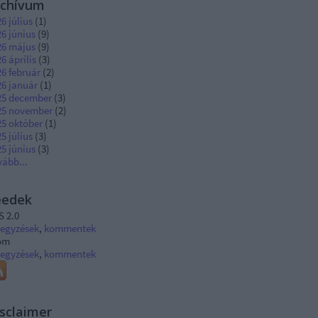
rchívum
6 július
(
1
)
6 június
(
9
)
26 május
(
9
)
6 április
(
3
)
6 február
(
2
)
26 január
(
1
)
25 december
(
3
)
25 november
(
2
)
25 október
(
1
)
5 július
(
3
)
5 június
(
3
)
vább
...
eedek
S 2.0
jegyzések
,
kommentek
om
jegyzések
,
kommentek
sclaimer