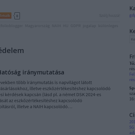
K
gd
Szólj hozzá!
Tetszik
0
tfolioblogger
Magyarország
NAIH
HU
GDPR
jogalap
különleges
K
védelem
Fr
Tű
ré
 Hatóság iránymutatása
Fel
rés
években több iránymutatás is napvilágot látott
5p
lvásárlásokhoz, illetve eszközértékesítéshez kapcsolódó
sza
si kérdések kapcsán (lásd pl. a német DSK 2024-es
16
lását az eszközértékesítéshez kapcsolódó
ításról, illetve a NAIH kapcsolódó…
C
201
5G
ad