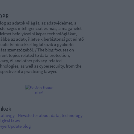
DPR
log az adatok világát, az adatvédelmet, a
sterséges intelligenciát és más, a magánélet
delmét befolyásolni képes technológiákat,
ábbá az adat-, illetve kiberbiztonságot érintő
uális kérdésekkel foglalkozik a gyakorló
ász szemszögéből. / The blog focuses on
rent topics related to data protection,
vacy, AI and other privacy-related
hnologies, as well as cybersecurity, from the
spective of a practising lawyer.
Mi ez?
nkek
talawgy - Newsletter about data, technology
igital laws
wyerUpdate blog