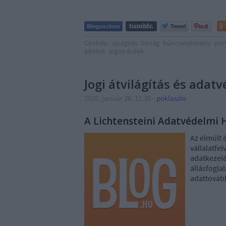
Címkék:
újságírás
bírság
bűncselekmény
por
adatok
jogos érdek
Jogi átvilágítás és adat
2026. január 26. 11:30
-
poklaszlo
A Lichtensteini Adatvédelmi
Az elmúlt 
vállalatfe
adatkezelé
állásfogla
adattovább