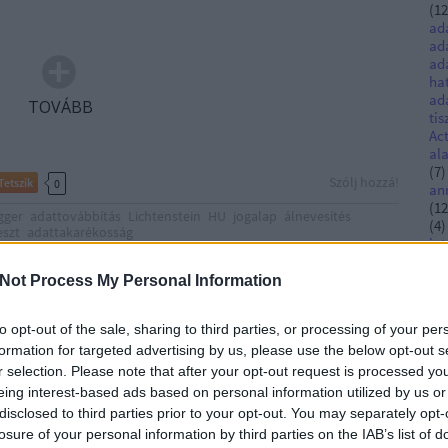
(
12
ad
ad
ad
ha
ad
TOVÁBB
tis
Ac
al
(
7
)
Szólj hozzá!
Tetszik
0
an
(
12
gger
adattovábbítás
Lichtenstein
HU
jogalap
álnevesítés
(
4
)
eszt
adattakarékosság
int
Aus
be
Not Process My Personal Information
apcsolódó adattovábbítás
Be
(
8
)
to opt-out of the sale, sharing to third parties, or processing of your per
list
formation for targeted advertising by us, please use the below opt-out s
bű
irá
elő személyének változásával járó jogügyletek
r selection. Please note that after your opt-out request is processed y
cé
tékesítések") során gyakran merül fel a kérdés, hogy a
eing interest-based ads based on personal information utilized by us or
co
adatokat tartalmazó adatbázisokhoz miként biztosítható
disclosed to third parties prior to your opt-out. You may separately opt-
cy
, hogyan továbbíthatók az adatok úgy, hogy közben az
losure of your personal information by third parties on the IAB’s list of
dat