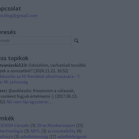
apcsolat
pr.blog@gmail.com
eresés
iss topikok
zvarázsló123:
Üdvözlöm, várhatóak további
szek a sorozatból?
(
2024.11.22. 16:52
)
készülés az MI Rendelet alkalmazására - 7.
z: MI-jártasság
erc:
@poklaszlo: Köszönöm a válaszát,
vanként fogjuk értelmezni :)
(
2017.06.13.
:52
)
Aki nem lép egyszerre....
ímkék
9/1024 irányelv
(
3
)
29-es Munkacsoport
(
21
)
 technológia
(
3
)
ÁBTL
(
3
)
accountability
(
6
)
atbázis
(
3
)
adatbiztonság
(
17
)
adatfeldolgozó