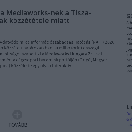
g a Mediaworks-nek a Tisza-
G
ak közzététele miatt
A b
me
vé
tov
 Adatvédelmi és Információszabadság Hatóság (NAIH) 2026.
akt
n közzétett határozatában 50 millió forint összegű
jog
i bírságot szabott ki a Mediaworks Hungary Zrt.-vel
cur
miért a cégcsoport három hírportálján (Origó, Magyar
pri
tec
post) közzétette egy olyan interaktív…
per
Li
Da
& d
La
TOVÁBB