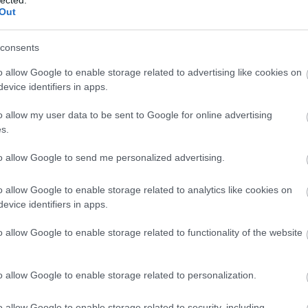
Hu
Out
im
útmutatója
in
(
6
)
consents
tvédelmi biztos (Information Commissioner´s Office, ICO)
Íro
óra közzétett egy iránymutatást, amely a generatív
jo
o allow Google to enable storage related to advertising like cookies on
s intelligencia rendszerek (GenAI) webről gyűjtött
(
12
evice identifiers in apps.
történő tanításának feltételeivel foglalkozik. A téma
(
23
(
16
ét az adja, hogy a generatív MI…
o allow my user data to be sent to Google for online advertising
ko
s.
vál
ad
kv
to allow Google to send me personalized advertising.
ba
Ma
o allow Google to enable storage related to analytics like cookies on
(
12
evice identifiers in apps.
(
26
ad
Né
o allow Google to enable storage related to functionality of the website
ár
TOVÁBB
Ha
ny
o allow Google to enable storage related to personalization.
(
8
)
po
Szólj hozzá!
Tetszik
0
de
o allow Google to enable storage related to security, including