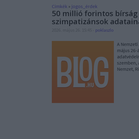
Címkék
»
jogos_érdek
50 millió forintos bírsá
szimpatizánsok adatain
2026. május 26. 15:45
-
poklaszlo
A Nemzeti
május 26-á
adatvédelm
szemben, a
Nemzet, Ri