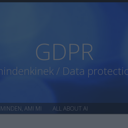
GDPR
ndenkinek / Data protecti
MINDEN, AMI MI
ALL ABOUT AI