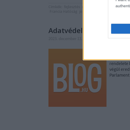
authenti
Címkék:
fejlesztés
mesterséges intelligencia
i
Francia Hatóság
jogalap
jogos érdek
érdekmé
Adatvédelmi nagyüzem 
2023. december 13. 11:30
-
poklaszlo
Az elmúlt 
vonatkozás
rendelete 
végül ered
Parlament 