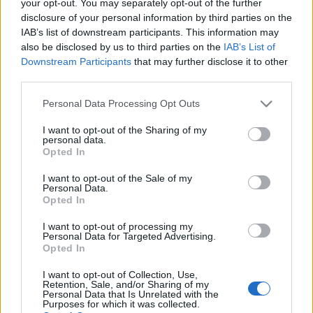
your opt-out. You may separately opt-out of the further
disclosure of your personal information by third parties on the
IAB’s list of downstream participants. This information may
also be disclosed by us to third parties on the
IAB’s List of
Downstream Participants
that may further disclose it to other
third parties.
Please note that this website/app uses one or more Google
Personal Data Processing Opt Outs
services and may gather and store information including but
not limited to your visit or usage behaviour. You may click to
I want to opt-out of the Sharing of my
personal data.
grant or deny consent to Google and its third-party tags to
Opted In
use your data for below specified purposes in below Google
consent section.
I want to opt-out of the Sale of my
Personal Data.
Opted In
Információszabadság és mesterséges
I want to opt-out of processing my
Personal Data for Targeted Advertising.
intelligencia: Mit tanulhatunk a brit
Opted In
hatósági útmutatóból?
I want to opt-out of Collection, Use,
Retention, Sale, and/or Sharing of my
poklaszlo
•
2026. május 22.
0
Personal Data that Is Unrelated with the
Purposes for which it was collected.