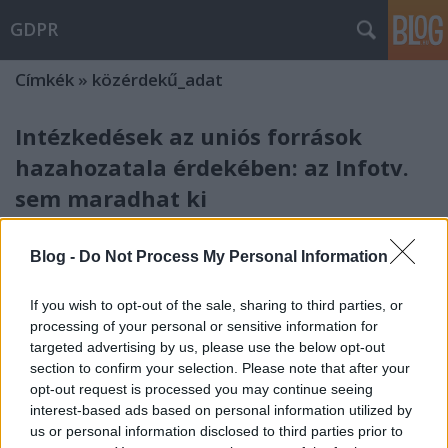
GDPR
Címkék
»
közérdekű_adat
Intézkedések az uniós források
hazahozatala érdekében: az Infotv.
sem maradhat ki
poklaszlo
•
2026. június 12.
0
Blog -
Do Not Process My Personal Information
A Kormány benyújtotta az Országgyűlésnek
az európai uniós forrásokhoz való hozzáférés
If you wish to opt-out of the sale, sharing to third parties, or
érdekében szükséges egyes törvények módosításáról
processing of your personal or sensitive information for
szóló törvényjavaslatot (T/174.). A törvényjavaslat
targeted advertising by us, please use the below opt-out
számos törvényt módosít és fontos lépéseket irányoz
section to confirm your selection. Please note that after your
opt-out request is processed you may continue seeing
elő a jogállamisággal és a korrupcióellenes
interest-based ads based on personal information utilized by
intézkedésekkel…
us or personal information disclosed to third parties prior to