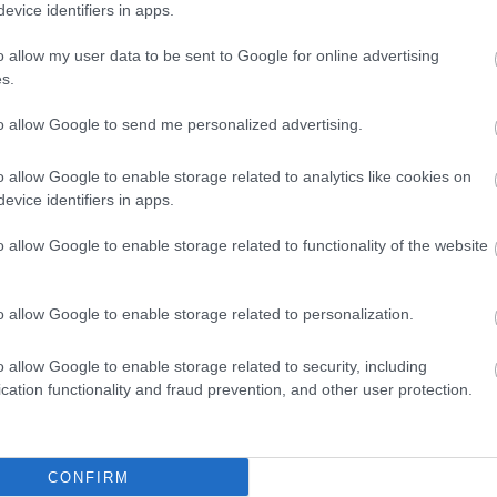
evice identifiers in apps.
Hu
im
in
o allow my user data to be sent to Google for online advertising
(
6
)
s.
Íro
jo
to allow Google to send me personalized advertising.
(
12
(
23
(
16
o allow Google to enable storage related to analytics like cookies on
ko
evice identifiers in apps.
vál
ad
o allow Google to enable storage related to functionality of the website
kv
ba
Ma
(
12
o allow Google to enable storage related to personalization.
(
26
ad
o allow Google to enable storage related to security, including
Né
cation functionality and fraud prevention, and other user protection.
ár
Ha
ny
(
8
)
po
CONFIRM
de