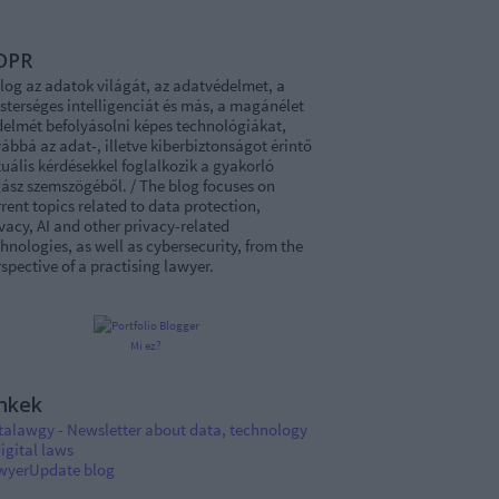
DPR
log az adatok világát, az adatvédelmet, a
sterséges intelligenciát és más, a magánélet
delmét befolyásolni képes technológiákat,
ábbá az adat-, illetve kiberbiztonságot érintő
uális kérdésekkel foglalkozik a gyakorló
ász szemszögéből. / The blog focuses on
rent topics related to data protection,
vacy, AI and other privacy-related
hnologies, as well as cybersecurity, from the
spective of a practising lawyer.
Mi ez?
nkek
talawgy - Newsletter about data, technology
igital laws
wyerUpdate blog