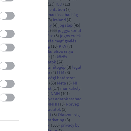
ngarian DPA
(
19
)
Hungary
(
23
)
ICO
(
12
)
pact assessment
(
4
)
implementation
(
7
)
formációbiztonság
(
6
)
információszabadság
Infotv
(
10
)
iránymutatás
(
78
)
Ireland
(
4
)
rszág
(
9
)
Ír Hatóság
(
13
)
Italy
(
4
)
jogalap
(
45
)
galkalmazás
(
16
)
jogalkotás
(
66
)
joggyakorlat
)
jogi kötelezettség teljesítése
(
3
)
jogos érdek
)
joint controllers
(
3
)
kamerás megfigyelés
)
képmás
(
3
)
kiberbiztonság
(
10
)
KKV
(
7
)
ckázat
(
3
)
koronavírus
(
12
)
kötelező erejű
lalati szabályok
(
3
)
közadat
(
4
)
közös
atkezelés
(
8
)
különleges adatok
(
24
)
antumfölény
(
3
)
kvantumszámítógép
(
3
)
legal
sis
(
6
)
legislation
(
9
)
levéltár
(
4
)
LLM
(
3
)
gyarország
(
111
)
megfelelőségi határozat
)
mesterséges intelligencia
(
53
)
Meta
(
3
)
MI
)
MI-rendszer
(
8
)
MI Rendelet
(
17
)
munkahelyi
atkezelés
(
16
)
munkaügy
(
5
)
NAIH
(
101
)
metország
(
21
)
nem személyes adatok szabad
amlása
(
3
)
NIS Irányelv
(
6
)
NMHH
(
3
)
Norvég
tóság
(
4
)
nyílt hozzáférésű adatok
(
3
)
ilvántartás
(
4
)
okiratmásolat
(
8
)
Olaszország
Olasz Hatóság
(
6
)
online marketing
(
3
)
ntosság
(
3
)
portfolioblogger
(
305
)
privacy by
sign and default
(
7
)
profilalkotás
(
3
)