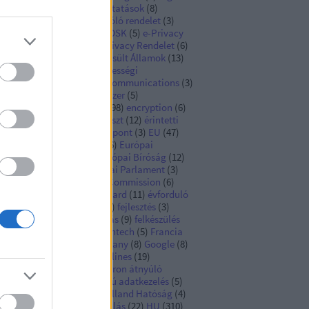
zdaság
(
7
)
digitális szolgáltatások
(
8
)
itális szolgáltatásokról szóló rendelet
(
3
)
gital economy
(
3
)
DPIA
(
7
)
DSK
(
5
)
e-Privacy
e-Privacy irányelv
(
6
)
e-Privacy Rendelet
(
6
)
észségügyi adatok
(
4
)
Egyesült Államok
(
13
)
yesült Királyság
(
9
)
egységességi
chanizmus
(
3
)
electronic communications
(
3
)
ektronikus megfigyelőrendszer
(
5
)
számoltathatóság
(
16
)
EN
(
98
)
encryption
(
6
)
ISA
(
3
)
érdekmérlegelési teszt
(
12
)
érintetti
gok
(
26
)
eseménykezelő központ
(
3
)
EU
(
47
)
rópai adatvédelmi biztos
(
6
)
Európai
atvédelmi Testület
(
48
)
Európai Bíróság
(
12
)
rópai Bizottság
(
12
)
Európai Parlament
(
3
)
rópai Unió
(
90
)
European Commission
(
6
)
ropean Data Protection Board
(
11
)
évforduló
Facebook
(
9
)
Fashion ID
(
3
)
fejlesztés
(
3
)
elősség
(
5
)
felhőszolgáltatás
(
9
)
felkészülés
)
fine
(
12
)
Finnország
(
3
)
fintech
(
5
)
Francia
tóság
(
14
)
GDPR
(
84
)
Germany
(
8
)
Google
(
8
)
AI
(
3
)
GPAI model
(
3
)
guidelines
(
19
)
ermekek
(
3
)
hatály
(
7
)
határon átnyúló
atkezelés
(
3
)
háztartási célú adatkezelés
(
5
)
közlés
(
6
)
Hollandia
(
3
)
Holland Hatóság
(
4
)
záférési jog
(
13
)
hozzájárulás
(
22
)
HU
(
310
)