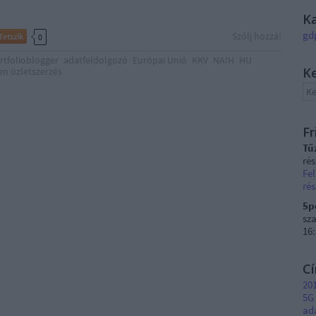
K
gd
Szólj hozzá!
Tetszik
0
rtfolioblogger
adatfeldolgozó
Európai Unió
KKV
NAIH
HU
K
en üzletszerzés
Fr
Tű
ré
Fel
rés
5p
sza
16
C
201
5G
ad