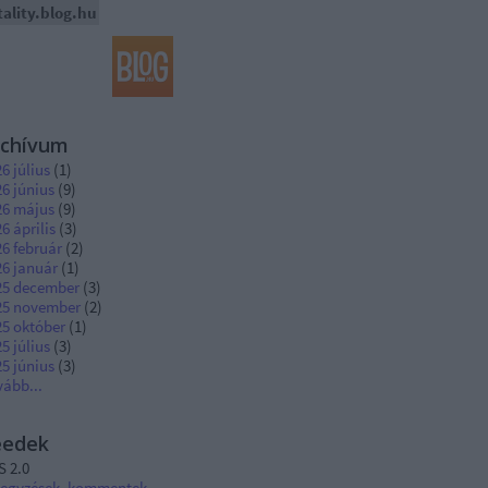
tality.blog.hu
rchívum
6 július
(
1
)
6 június
(
9
)
26 május
(
9
)
6 április
(
3
)
6 február
(
2
)
26 január
(
1
)
25 december
(
3
)
25 november
(
2
)
25 október
(
1
)
5 július
(
3
)
5 június
(
3
)
vább
...
eedek
S 2.0
jegyzések
,
kommentek