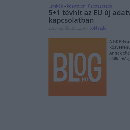
Címkék
»
közvetlen_üzletszerzés
5+1 tévhit az EU új ada
kapcsolatban
2018. április 25. 11:30
-
poklaszlo
A GDPR-ra 
közvetlenü
Annak elle
válik, még