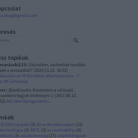
apcsolat
pr.blog@gmail.com
eresés
iss topikok
zvarázsló123:
Üdvözlöm, várhatóak további
szek a sorozatból?
(
2024.11.22. 16:52
)
készülés az MI Rendelet alkalmazására - 7.
z: MI-jártasság
erc:
@poklaszlo: Köszönöm a válaszát,
vanként fogjuk értelmezni :)
(
2017.06.13.
:52
)
Aki nem lép egyszerre....
ímkék
9/1024 irányelv
(
3
)
29-es Munkacsoport
(
21
)
 technológia
(
3
)
ÁBTL
(
3
)
accountability
(
6
)
atbázis
(
3
)
adatbiztonság
(
17
)
adatfeldolgozó