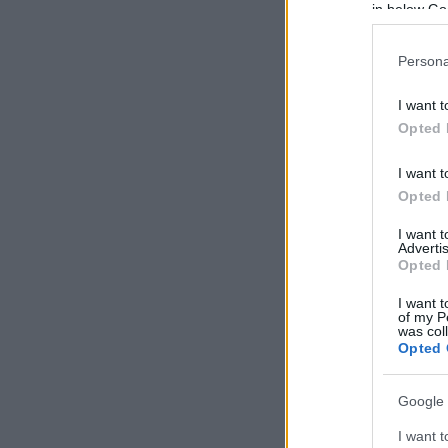
in below Go
Persona
I want t
Opted 
I want t
Opted 
I want 
Advertis
Opted 
I want t
of my P
was col
Opted 
Google 
I want t