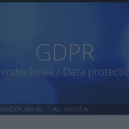
GDPR
ndenkinek / Data protecti
MINDEN, AMI MI
ALL ABOUT AI