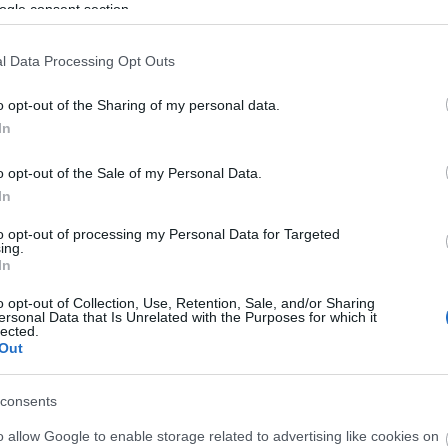
ogle consent section.
ga
Dig
di
l Data Processing Opt Outs
(
5
)
eg
Eg
o opt-out of the Sharing of my personal data.
me
In
el
el
EN
o opt-out of the Sale of my Personal Data.
jo
In
eu
Ad
to opt-out of processing my Personal Data for Targeted
Eu
ing.
Eu
In
Eu
(
5
)
o opt-out of Collection, Use, Retention, Sale, and/or Sharing
fel
ersonal Data that Is Unrelated with the Purposes for which it
lected.
(
37
Out
Ha
GP
gy
consents
ad
hír
o allow Google to enable storage related to advertising like cookies on
hoz