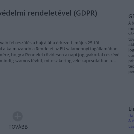
tvédelmi rendeletével (GDPR)
G
A b
me
vé
tov
való felkészülés a hajrájába érkezett, május 25-től
akt
l alkalmazandó a Rendelet az EU valamennyi tagállamában.
jog
nére, hogy a Rendelet rövidesen a napi joggyakorlat részévé
cur
 mindig számos tévhit, mítosz kering vele kapcsolatban a…
pri
tec
per
Li
Da
& d
La
TOVÁBB