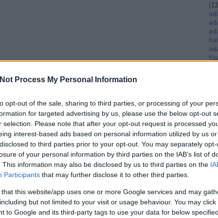
(
12
ad
ad
ad
ha
ad
tis
Ac
al
Not Process My Personal Information
(
7
)
an
(
12
to opt-out of the sale, sharing to third parties, or processing of your per
(
4
)
formation for targeted advertising by us, please use the below opt-out s
int
r selection. Please note that after your opt-out request is processed y
Aus
eing interest-based ads based on personal information utilized by us or
be
disclosed to third parties prior to your opt-out. You may separately opt-
Be
(
8
)
losure of your personal information by third parties on the IAB’s list of
list
. This information may also be disclosed by us to third parties on the
IA
bű
Participants
that may further disclose it to other third parties.
irá
cé
 that this website/app uses one or more Google services and may gath
co
including but not limited to your visit or usage behaviour. You may click 
cy
 to Google and its third-party tags to use your data for below specifi
dat