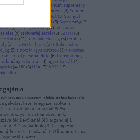
hibited AI practices
(
3
)
quantum supremacy
Rendelet
(
127
)
sajtó
(
3
)
Schrems
(
4
)
Schrems-
y
(
9
)
SME
(
4
)
sötét mintázatok
(
3
)
Spanyol
tóság
(
8
)
statisztika
(
4
)
süti
(
5
)
Svédország
(
3
)
eden
(
3
)
személyes adat
(
12
)
szerződés
jesítése
(
9
)
szoftverfejlesztés
(
3
)
SZTFH
(
3
)
jékoztatás
(
11
)
termékfelelősség
(
5
)
területi
tály
(
3
)
The Netherlands
(
3
)
tiltakozáshoz
ó jog
(
5
)
tiltott MI-gyakorlatok
(
3
)
titkosítás
transfers of personal data
(
6
)
transparency
tudományos kutatás
(
3
)
ügynökakták
(
4
)
ágírás
(
4
)
UK
(
6
)
USA
(
7
)
WP29
(
15
)
mkefelhő
ogajánló
egyik kedvenc DIY receptem – tápláló argános hajpakolás
t a pakolást hetente egyszer szoktam
készíteni, amikor a hajam különösen
áraznak vagy fénytelennek érződik.
zzávalók: 1 evőkanál BIO argánolaj 1
őkanál BIO avokádóolaj 3–4 csepp Hair
lóolaj-keverék 1 teáskanál BIO finomított shea
j (opcionális, extra…