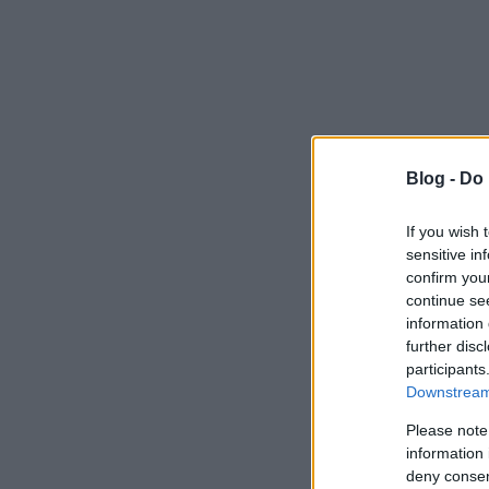
Blog -
Do 
If you wish 
sensitive in
confirm you
continue se
information 
further disc
participants
Downstream 
Please note
information 
deny consent