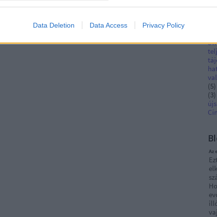
pro
(
3
)
üg
Data Deletion
Data Access
Privacy Policy
Ha
Sw
tel
tá
ha
val
(
5
)
(
3
)
újs
Cí
Bl
Az 
Ez
el
sz
Ho
ev
il
va