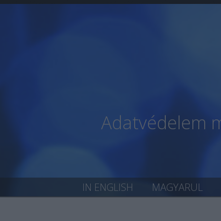
Adatvédelem mi
IN ENGLISH
MAGYARUL