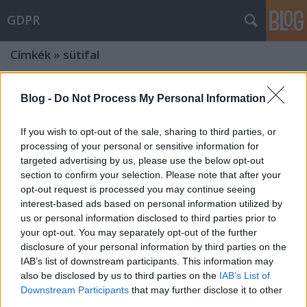
GDPR
Címkék
»
sütifal
Németország: Sütimentes böngészés
Blog -
Do Not Process My Personal Information
előfizetésért cserébe? Lehetséges!
If you wish to opt-out of the sale, sharing to third parties, or
poklaszlo
•
2023. április 11.
0
processing of your personal or sensitive information for
targeted advertising by us, please use the below opt-out
A sütifalak (cookie walls) témája évek óta megosztja
section to confirm your selection. Please note that after your
az adatvédelemmel foglalkozókat, sőt az
opt-out request is processed you may continue seeing
adatvédelmi hatóságokat is. Bár többféle sütifal
interest-based ads based on personal information utilized by
létezik, az egyik leggyakoribb megoldás, hogy a
us or personal information disclosed to third parties prior to
felhasználó választhat: (i) a tartalomhoz való
your opt-out. You may separately opt-out of the further
hozzáférésért cserébe hozzájárul a sütik
disclosure of your personal information by third parties on the
telepítéséhez és így…
IAB’s list of downstream participants. This information may
also be disclosed by us to third parties on the
IAB’s List of
Downstream Participants
that may further disclose it to other
Sütiből van a kerítés?
third parties.