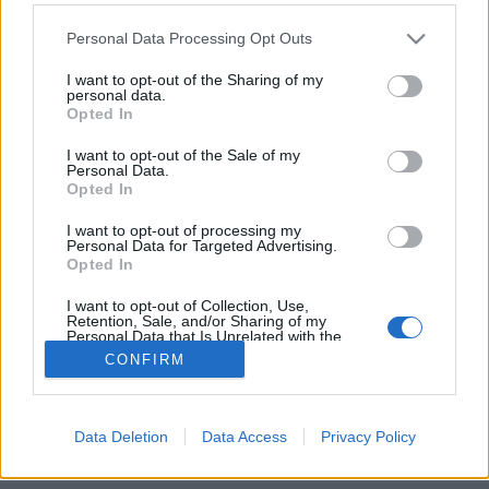
Alkalmazhatók-e a honlapokon "sütifalak"? - A
Please note that this website/app uses one or more Google
Personal Data Processing Opt Outs
dán adatvédelmi hatóság új iránymutatása
services and may gather and store information including but
poklaszlo
•
2023. március 21.
0
not limited to your visit or usage behaviour. You may click to
I want to opt-out of the Sharing of my
personal data.
grant or deny consent to Google and its third-party tags to
Opted In
use your data for below specified purposes in below Google
Az adatvédelem nagy kérdései közül a sütik (cookie)
consent section.
I want to opt-out of the Sale of my
alkalmazásával kapcsolatos témák jelentős
Personal Data.
figyelmet kaptak az utóbbi években. Ahogyan az
Opted In
igazi (értsd: ehető) sütikre, úgy a digitális világban
terítékre kerülő sütikre is igaz: ahány ház, annyi
I want to opt-out of processing my
Personal Data for Targeted Advertising.
szokás, azaz hiába az EU-n belüli közös
Opted In
szabályozási…
I want to opt-out of Collection, Use,
Retention, Sale, and/or Sharing of my
Personal Data that Is Unrelated with the
Purposes for which it was collected.
CONFIRM
Opted Out
Google consents
Data Deletion
Data Access
Privacy Policy
SÜTI BEÁLLÍTÁSOK MÓDOSÍTÁSA
I want to allow Google to enable storage
related to advertising like cookies on web or