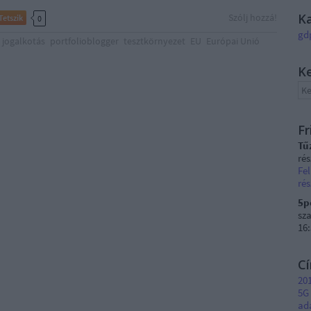
K
Szólj hozzá!
Tetszik
0
gd
jogalkotás
portfolioblogger
tesztkörnyezet
EU
Európai Unió
K
Fr
Tű
ré
Fel
rés
5p
sza
16
C
201
5G
ad