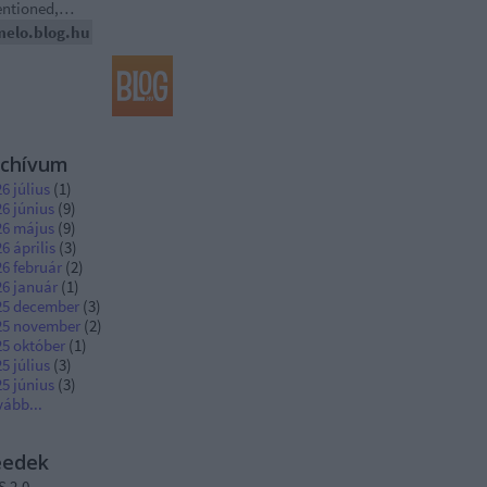
ntioned,…
melo.blog.hu
rchívum
6 július
(
1
)
6 június
(
9
)
26 május
(
9
)
6 április
(
3
)
6 február
(
2
)
26 január
(
1
)
25 december
(
3
)
25 november
(
2
)
25 október
(
1
)
5 július
(
3
)
5 június
(
3
)
vább
...
eedek
S 2.0