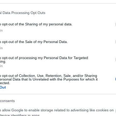
ga
Dig
di
l Data Processing Opt Outs
(
5
)
eg
o opt-out of the Sharing of my personal data.
Eg
In
me
el
el
o opt-out of the Sale of my Personal Data.
EN
In
jo
eu
to opt-out of processing my Personal Data for Targeted
Ad
ing.
Eu
In
Eu
Eu
o opt-out of Collection, Use, Retention, Sale, and/or Sharing
(
5
)
ersonal Data that Is Unrelated with the Purposes for which it
fel
lected.
(
37
Out
Ha
GP
gy
consents
ad
hír
o allow Google to enable storage related to advertising like cookies on
hoz
evice identifiers in apps.