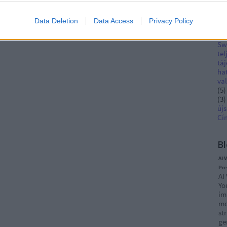
pro
(
3
)
Data Deletion
Data Access
Privacy Policy
üg
Ha
Sw
tel
tá
ha
val
(
5
)
(
3
)
újs
Cí
Bl
AI 
Pre
AI
Yo
im
mo
str
ge