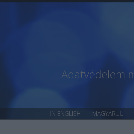
Adatvédelem mi
IN ENGLISH
MAGYARUL