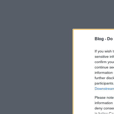
Blog -
Do 
If you wish 
sensitive in
confirm you
continue se
information 
further disc
participants
Downstream 
Please note
information 
deny consent
in below Go