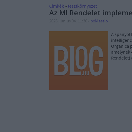
Címkék
»
tesztkörnyezet
Az MI Rendelet impleme
2026. június 04. 11:30
-
poklaszlo
A spanyol 
intelligen
Orgánica pa
amelynek c
Rendelet)