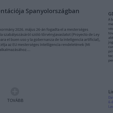
ntációja Spanyolországban
G
A b
me
vé
kormány 2026. május 26-án fogadta el a mesterséges
tov
cia szabályozásáról szóló törvényjavaslatot (Proyecto de Ley
akt
ra el buen uso y la gobernanza de la inteligencia artificial),
jog
élja az EU mesterséges intelligencia rendeletének (MI
cur
 alkalmazásához…
pri
tec
per
Li
Da
TOVÁBB
& d
La