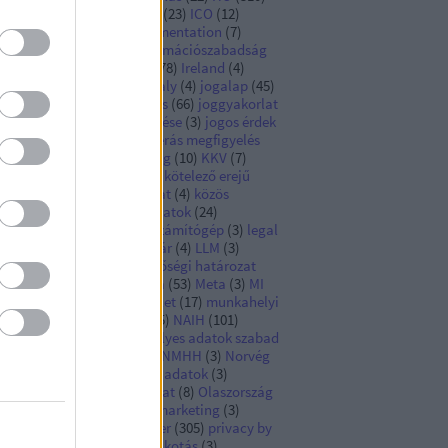
ngarian DPA
(
19
)
Hungary
(
23
)
ICO
(
12
)
pact assessment
(
4
)
implementation
(
7
)
formációbiztonság
(
6
)
információszabadság
Infotv
(
10
)
iránymutatás
(
78
)
Ireland
(
4
)
rszág
(
9
)
Ír Hatóság
(
13
)
Italy
(
4
)
jogalap
(
45
)
galkalmazás
(
16
)
jogalkotás
(
66
)
joggyakorlat
)
jogi kötelezettség teljesítése
(
3
)
jogos érdek
)
joint controllers
(
3
)
kamerás megfigyelés
)
képmás
(
3
)
kiberbiztonság
(
10
)
KKV
(
7
)
ckázat
(
3
)
koronavírus
(
12
)
kötelező erejű
lalati szabályok
(
3
)
közadat
(
4
)
közös
atkezelés
(
8
)
különleges adatok
(
24
)
antumfölény
(
3
)
kvantumszámítógép
(
3
)
legal
sis
(
6
)
legislation
(
9
)
levéltár
(
4
)
LLM
(
3
)
gyarország
(
111
)
megfelelőségi határozat
)
mesterséges intelligencia
(
53
)
Meta
(
3
)
MI
)
MI-rendszer
(
8
)
MI Rendelet
(
17
)
munkahelyi
atkezelés
(
16
)
munkaügy
(
5
)
NAIH
(
101
)
metország
(
21
)
nem személyes adatok szabad
amlása
(
3
)
NIS Irányelv
(
6
)
NMHH
(
3
)
Norvég
tóság
(
4
)
nyílt hozzáférésű adatok
(
3
)
ilvántartás
(
4
)
okiratmásolat
(
8
)
Olaszország
Olasz Hatóság
(
6
)
online marketing
(
3
)
ntosság
(
3
)
portfolioblogger
(
305
)
privacy by
sign and default
(
7
)
profilalkotás
(
3
)