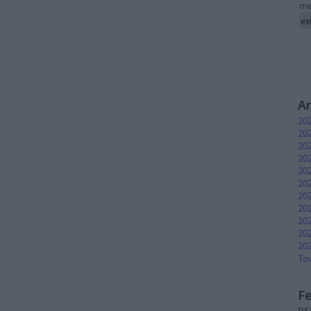
me
e
A
202
202
20
202
202
20
20
20
20
202
202
To
F
RS