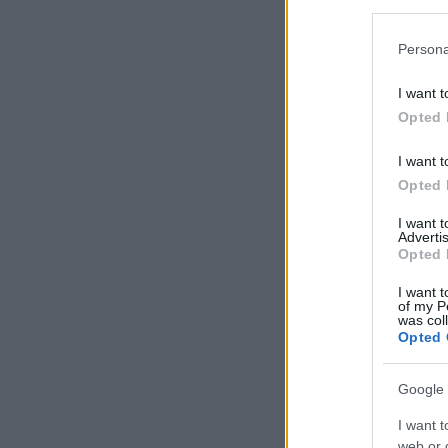
Persona
I want t
Opted 
I want t
Opted 
I want 
Advertis
Opted 
I want t
of my P
was col
Opted 
Google 
I want t
web or d