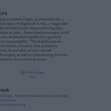
DPR
log az adatok világát, az adatvédelmet, a
sterséges intelligenciát és más, a magánélet
delmét befolyásolni képes technológiákat,
ábbá az adat-, illetve kiberbiztonságot érintő
uális kérdésekkel foglalkozik a gyakorló
ász szemszögéből. / The blog focuses on
rent topics related to data protection,
vacy, AI and other privacy-related
hnologies, as well as cybersecurity, from the
spective of a practising lawyer.
Mi ez?
nkek
talawgy - Newsletter about data, technology
igital laws
wyerUpdate blog