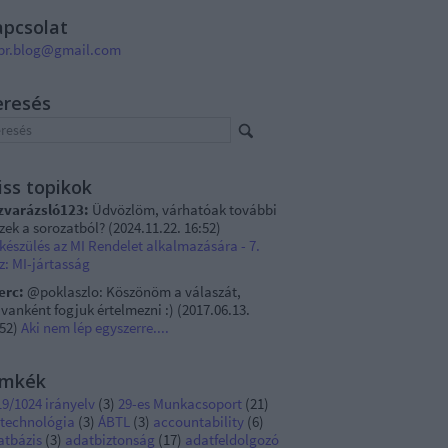
apcsolat
pr.blog@gmail.com
eresés
iss topikok
zvarázsló123:
Üdvözlöm, várhatóak további
szek a sorozatból?
(
2024.11.22. 16:52
)
készülés az MI Rendelet alkalmazására - 7.
z: MI-jártasság
erc:
@poklaszlo: Köszönöm a válaszát,
vanként fogjuk értelmezni :)
(
2017.06.13.
:52
)
Aki nem lép egyszerre....
ímkék
9/1024 irányelv
(
3
)
29-es Munkacsoport
(
21
)
 technológia
(
3
)
ÁBTL
(
3
)
accountability
(
6
)
atbázis
(
3
)
adatbiztonság
(
17
)
adatfeldolgozó