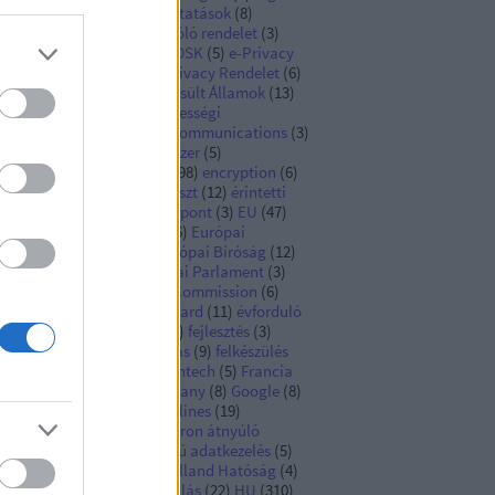
zdaság
(
7
)
digitális szolgáltatások
(
8
)
itális szolgáltatásokról szóló rendelet
(
3
)
gital economy
(
3
)
DPIA
(
7
)
DSK
(
5
)
e-Privacy
e-Privacy irányelv
(
6
)
e-Privacy Rendelet
(
6
)
észségügyi adatok
(
4
)
Egyesült Államok
(
13
)
yesült Királyság
(
9
)
egységességi
chanizmus
(
3
)
electronic communications
(
3
)
ektronikus megfigyelőrendszer
(
5
)
számoltathatóság
(
16
)
EN
(
98
)
encryption
(
6
)
ISA
(
3
)
érdekmérlegelési teszt
(
12
)
érintetti
gok
(
26
)
eseménykezelő központ
(
3
)
EU
(
47
)
rópai adatvédelmi biztos
(
6
)
Európai
atvédelmi Testület
(
48
)
Európai Bíróság
(
12
)
rópai Bizottság
(
12
)
Európai Parlament
(
3
)
rópai Unió
(
90
)
European Commission
(
6
)
ropean Data Protection Board
(
11
)
évforduló
Facebook
(
9
)
Fashion ID
(
3
)
fejlesztés
(
3
)
elősség
(
5
)
felhőszolgáltatás
(
9
)
felkészülés
)
fine
(
12
)
Finnország
(
3
)
fintech
(
5
)
Francia
tóság
(
14
)
GDPR
(
84
)
Germany
(
8
)
Google
(
8
)
AI
(
3
)
GPAI model
(
3
)
guidelines
(
19
)
ermekek
(
3
)
hatály
(
7
)
határon átnyúló
atkezelés
(
3
)
háztartási célú adatkezelés
(
5
)
közlés
(
6
)
Hollandia
(
3
)
Holland Hatóság
(
4
)
záférési jog
(
13
)
hozzájárulás
(
22
)
HU
(
310
)