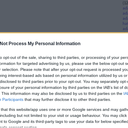
(
12
ad
ad
ad
ha
ad
tis
Ac
Not Process My Personal Information
al
(
7
)
an
to opt-out of the sale, sharing to third parties, or processing of your per
(
12
formation for targeted advertising by us, please use the below opt-out s
(
4
)
int
r selection. Please note that after your opt-out request is processed y
Aus
eing interest-based ads based on personal information utilized by us or
be
disclosed to third parties prior to your opt-out. You may separately opt-
Be
losure of your personal information by third parties on the IAB’s list of
(
8
)
. This information may also be disclosed by us to third parties on the
IA
list
Participants
that may further disclose it to other third parties.
bű
irá
 that this website/app uses one or more Google services and may gath
cé
including but not limited to your visit or usage behaviour. You may click 
co
cy
 to Google and its third-party tags to use your data for below specifi
dat
ogle consent section.