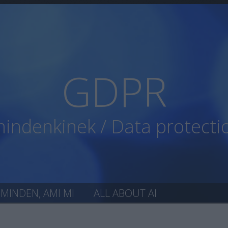
GDPR
ndenkinek / Data protecti
MINDEN, AMI MI
ALL ABOUT AI