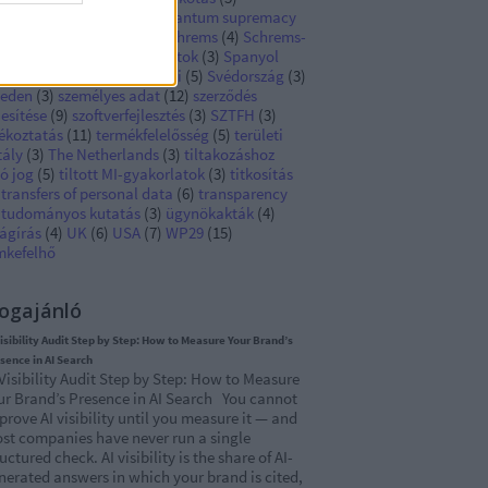
hibited AI practices
(
3
)
quantum supremacy
Rendelet
(
127
)
sajtó
(
3
)
Schrems
(
4
)
Schrems-
y
(
9
)
SME
(
4
)
sötét mintázatok
(
3
)
Spanyol
tóság
(
8
)
statisztika
(
4
)
süti
(
5
)
Svédország
(
3
)
eden
(
3
)
személyes adat
(
12
)
szerződés
jesítése
(
9
)
szoftverfejlesztés
(
3
)
SZTFH
(
3
)
jékoztatás
(
11
)
termékfelelősség
(
5
)
területi
tály
(
3
)
The Netherlands
(
3
)
tiltakozáshoz
ó jog
(
5
)
tiltott MI-gyakorlatok
(
3
)
titkosítás
transfers of personal data
(
6
)
transparency
tudományos kutatás
(
3
)
ügynökakták
(
4
)
ágírás
(
4
)
UK
(
6
)
USA
(
7
)
WP29
(
15
)
mkefelhő
ogajánló
Visibility Audit Step by Step: How to Measure Your Brand’s
sence in AI Search
 Visibility Audit Step by Step: How to Measure
ur Brand’s Presence in AI Search You cannot
prove AI visibility until you measure it — and
st companies have never run a single
uctured check. AI visibility is the share of AI-
nerated answers in which your brand is cited,