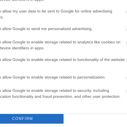
Hu
im
o allow my user data to be sent to Google for online advertising
in
s.
(
6
)
Íro
to allow Google to send me personalized advertising.
jo
(
12
(
23
o allow Google to enable storage related to analytics like cookies on
(
16
evice identifiers in apps.
ko
vál
o allow Google to enable storage related to functionality of the website
ad
kv
ba
Ma
o allow Google to enable storage related to personalization.
(
12
(
26
ad
o allow Google to enable storage related to security, including
Né
cation functionality and fraud prevention, and other user protection.
ár
Ha
ny
(
8
)
CONFIRM
po
de