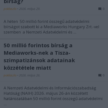
bírság?
poklaszlo
•
2026. május 29.
0
A héten
50 millió forint összegű adatvédelmi
bírságot
szabott ki
a Mediaworks Hungary Zrt.-vel
szemben
a Nemzeti Adatvédelmi és ...
50 millió forintos bírság a
Mediaworks-nek a Tisza-
szimpatizánsok adatainak
közzététele miatt
poklaszlo
•
2026. május 26.
0
A Nemzeti Adatvédelmi és Információszabadság
Hatóság (NAIH) 2026. május 26-án közzétett
határozatában
50 millió forint összegű adatvédelmi
...