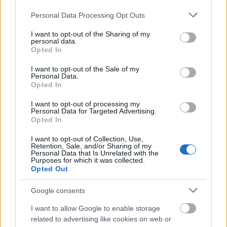
particular attention to the challenges posed by
artificial intelligence, and to the defence of human ...
Please note that this website/app uses one or more Google
Personal Data Processing Opt Outs
services and may gather and store information including but
not limited to your visit or usage behaviour. You may click to
I want to opt-out of the Sharing of my
personal data.
grant or deny consent to Google and its third-party tags to
Opted In
use your data for below specified purposes in below Google
consent section.
I want to opt-out of the Sale of my
Personal Data.
Opted In
I want to opt-out of processing my
Personal Data for Targeted Advertising.
Opted In
I want to opt-out of Collection, Use,
Retention, Sale, and/or Sharing of my
Personal Data that Is Unrelated with the
Purposes for which it was collected.
Opted Out
Információszabadság és mesterséges
Google consents
intelligencia: Mit tanulhatunk a brit
I want to allow Google to enable storage
related to advertising like cookies on web or
hatósági útmutatóból?