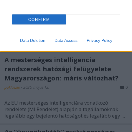
adatvédelmi vonatkozásai
poklaszlo
•
2026. május 15.
0
CONFIRM
Az új kormány egyik szimbolikus ígérete az
"ügynökakták" nyilvánosságra hozatala, amelynek
Data Deletion
Data Access
Privacy Policy
teljesítésére rövid határidőt tűztek maguk elé, ...
A mesterséges intelligencia
rendszerek hatósági felügyelete
Magyarországon: máris változhat?
poklaszlo
•
2026. május 12.
0
Az EU mesterséges intelligenciára vonatkozó
rendelete (MI Rendelet) alapján a tagállamoknak
legalább egy bejelentő hatóságot és legalább egy ...
Az "ügynökakták" nyilvánossága: