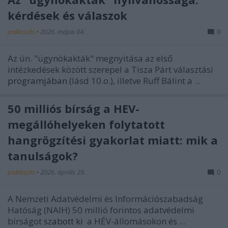
kérdések és válaszok
poklaszlo
•
2026. május 04.
0
Az ún. "ügynökakták" megnyitása az első
intézkedések között szerepel a Tisza Párt választási
programjában
(lásd 10.o.), illetve Ruff Bálint a ...
50 milliós bírság a HÉV-
megállóhelyeken folytatott
hangrögzítési gyakorlat miatt: mik a
tanulságok?
poklaszlo
•
2026. április 29.
0
A Nemzeti Adatvédelmi és Információszabadság
Hatóság (NAIH) 50 millió forintos adatvédelmi
bírságot
szabott ki
a HÉV-állomásokon és ...