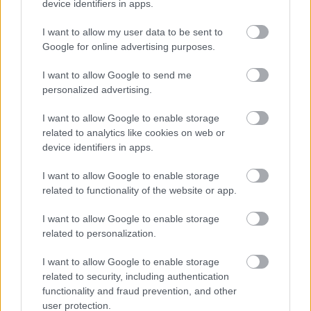
device identifiers in apps.
poklaszlo
•
2026. május 22.
0
I want to allow my user data to be sent to
Google for online advertising purposes.
A mesterséges intelligencia (MI) használata egyre
több területen utat tör, ez alól nem lehet kivétel az
I want to allow Google to send me
információszabadság (közérdekű ...
personalized advertising.
Az Európai Bizottság iránymutatása
I want to allow Google to enable storage
related to analytics like cookies on web or
a nagy kockázatú MI-rendszerek
device identifiers in apps.
osztályozásáról
I want to allow Google to enable storage
poklaszlo
•
2026. május 21.
0
related to functionality of the website or app.
I want to allow Google to enable storage
Az Európai Bizottság közzétette a régóta várt
related to personalization.
iránymutatásait
(egyelőre tervezetként)
a nagy
kockázatú MI-rendszerek
MI Rendelet
szerinti ...
I want to allow Google to enable storage
related to security, including authentication
functionality and fraud prevention, and other
Az "ügynökakták" megnyitásának
user protection.