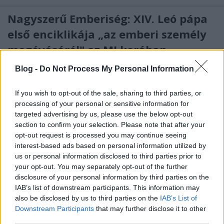
Nagyszerű Emberiség: XIV. Leó pápa
első enciklikája „az emberi személy
megóvásáról" az MI korában
poklaszlo
•
2026. május 26.
0
Blog -
Do Not Process My Personal Information
XIV. Leó pápa már többször jelét adta, hogy
kiemelt
If you wish to opt-out of the sale, sharing to third parties, or
figyelmet fordít a mesterséges intelligencia
processing of your personal or sensitive information for
jelentette kihívásokra, az emberi méltóság, az ...
targeted advertising by us, please use the below opt-out
section to confirm your selection. Please note that after your
opt-out request is processed you may continue seeing
Magnifica Humanitas: Pope Leo XIV's
interest-based ads based on personal information utilized by
first encyclical on "the safeguarding
us or personal information disclosed to third parties prior to
your opt-out. You may separately opt-out of the further
the human person" in the time of AI
disclosure of your personal information by third parties on the
poklaszlo
•
2026. május 26.
0
IAB’s list of downstream participants. This information may
also be disclosed by us to third parties on the
IAB’s List of
Downstream Participants
that may further disclose it to other
Pope Leo XIV has on multiple occasions signalled his
third parties.